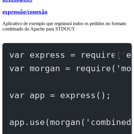
expressão/conexão
Aplicativo de exemplo que registrará todos os pedidos no formato
combinado do Apache para STDOUT
var
 express 
=
require
(
'e
var
 morgan 
=
require
(
'mo
var
 app 
=
express
();
app.
use
(
morgan
(
'combined