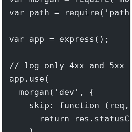
var
 path 
=
require
(
'path
var
 app 
=
express
();
// log only 4xx and 5xx 
app.
use
(
morgan
(
'dev'
, {
skip
: 
function
 (
req
,
return
 res.statusC
},