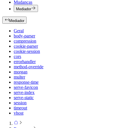
Mudanças
Mediador
Mediador
Geral
body-parser
compression
cookie-parser
cookie-session
cors
errorhandler
method-override
morgan
multer
response-time
serve-favicon
serve-index
serve-static
session
timeout
vhost