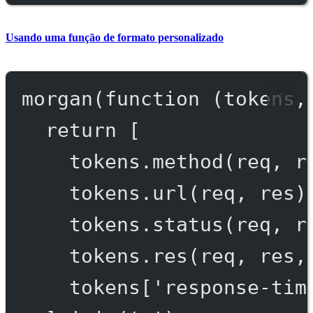
Usando uma função de formato personalizado
morgan
(
function
 (
tokens
,
return
 [
tokens.
method
(req, r
tokens.
url
(req, res)
tokens.
status
(req, r
tokens.
res
(req, res,
tokens[
'response-tim