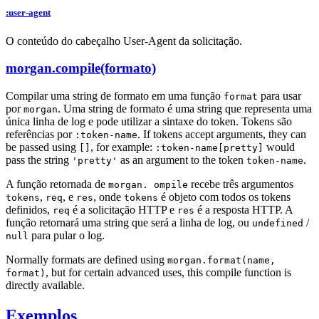
:user-agent
O conteúdo do cabeçalho User-Agent da solicitação.
morgan.compile(formato)
Compilar uma string de formato em uma função
para usar
format
por
. Uma string de formato é uma string que representa uma
morgan
única linha de log e pode utilizar a sintaxe do token. Tokens são
referências por
. If tokens accept arguments, they can
:token-name
be passed using
, for example:
would
[]
:token-name[pretty]
pass the string
as an argument to the token
.
'pretty'
token-name
A função retornada de
recebe três argumentos
morgan. ompile
,
, e
, onde
é objeto com todos os tokens
tokens
req
res
tokens
definidos,
é a solicitação HTTP e
é a resposta HTTP. A
req
res
função retornará uma string que será a linha de log, ou
/
undefined
para pular o log.
null
Normally formats are defined using
morgan.format(name,
, but for certain advanced uses, this compile function is
format)
directly available.
Exemplos