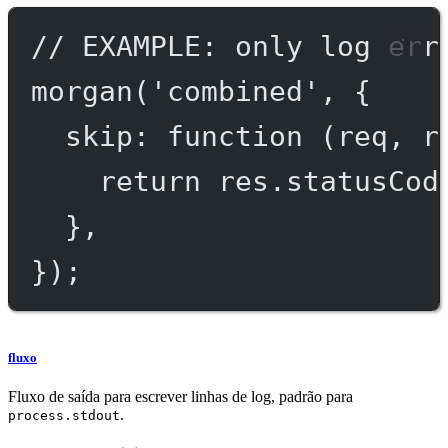
// EXAMPLE: only log err
morgan
(
'combined'
, {
skip
: 
function
 (
req
, 
r
return
 res.statusCod
},
});
fluxo
Fluxo de saída para escrever linhas de log, padrão para
.
process.stdout