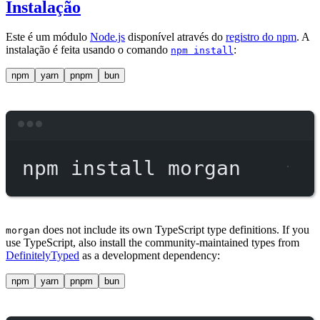
Instalação
Este é um módulo
Node.js
disponível através do
registro do npm
. A
instalação é feita usando o comando
:
npm install
npm
yarn
pnpm
bun
Terminal window
npm
install
morgan
does not include its own TypeScript type definitions. If you
morgan
use TypeScript, also install the community-maintained types from
DefinitelyTyped
as a development dependency:
npm
yarn
pnpm
bun