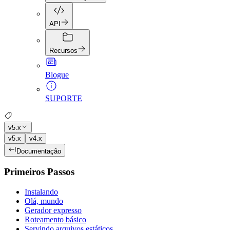
API
Recursos
Blogue
SUPORTE
v5.x
v5.x
v4.x
Documentação
Primeiros Passos
Instalando
Olá, mundo
Gerador expresso
Roteamento básico
Servindo arquivos estáticos