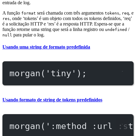
entrada de log.
A função
será chamada com três argumentos
,
, e
format
tokens
req
, onde ‘tokens’ é um objeto com todos os tokens definidos, ‘req’
res
é a solicitação HTTP e ‘res’ é a resposta HTTP. Espera-se que a
função retorne uma string que será a linha registro ou
/
undefined
para pular o log.
null
Usando uma string de formato predefinida
morgan
(
'tiny'
);
Usando formato de string de tokens predefinidos
morgan
(
':method :url :st