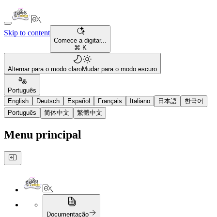
Skip to content
Comece a digitar...
⌘ K
Alternar para o modo claro
Mudar para o modo escuro
Português
English
Deutsch
Español
Français
Italiano
日本語
한국어
Português
简体中文
繁體中文
Menu principal
Documentação