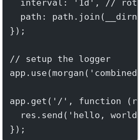
interval: 
'1d'
, 
// rot
path: path.
join
(__dirn
});
// setup the logger
app.
use
(
morgan
(
'combined
app.
get
(
'/'
, 
function
 (
r
res.
send
(
'hello, world
});