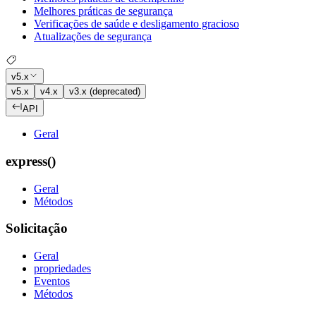
Melhores práticas de segurança
Verificações de saúde e desligamento gracioso
Atualizações de segurança
v5.x
v5.x
v4.x
v3.x (deprecated)
API
Geral
express()
Geral
Métodos
Solicitação
Geral
propriedades
Eventos
Métodos