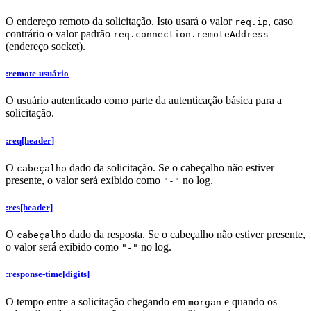
O endereço remoto da solicitação. Isto usará o valor
, caso
req.ip
contrário o valor padrão
req.connection.remoteAddress
(endereço socket).
:remote-usuário
O usuário autenticado como parte da autenticação básica para a
solicitação.
:req[header]
O
dado da solicitação. Se o cabeçalho não estiver
cabeçalho
presente, o valor será exibido como
no log.
"-"
:res[header]
O
dado da resposta. Se o cabeçalho não estiver presente,
cabeçalho
o valor será exibido como
no log.
"-"
:response-time[digits]
O tempo entre a solicitação chegando em
e quando os
morgan