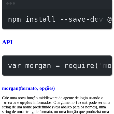
Terminal window
npm
install
--save-dev
@
API
var
 morgan 
=
require
(
'mo
morgan(formato, opções)
Crie uma nova função middleware de agente de login usando o
e
informados. O argumento
pode ser uma
formato
opções
format
string de um nome predefinido (veja abaixo para os nomes), uma
string de uma string de formato, ou uma função que produzirá uma