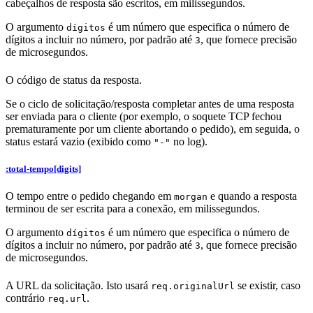
cabeçalhos de resposta são escritos, em milissegundos.
O argumento
é um número que especifica o número de
dígitos
dígitos a incluir no número, por padrão até
, que fornece precisão
3
de microsegundos.
O código de status da resposta.
Se o ciclo de solicitação/resposta completar antes de uma resposta
ser enviada para o cliente (por exemplo, o soquete TCP fechou
prematuramente por um cliente abortando o pedido), em seguida, o
status estará vazio (exibido como
no log).
"-"
:total-tempo[digits]
O tempo entre o pedido chegando em
e quando a resposta
morgan
terminou de ser escrita para a conexão, em milissegundos.
O argumento
é um número que especifica o número de
dígitos
dígitos a incluir no número, por padrão até
, que fornece precisão
3
de microsegundos.
A URL da solicitação. Isto usará
se existir, caso
req.originalUrl
contrário
.
req.url