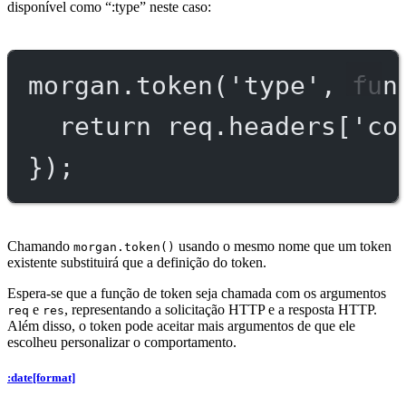
disponível como “:type” neste caso:
morgan.
token
(
'type'
, 
fun
return
 req.headers[
'co
});
Chamando
usando o mesmo nome que um token
morgan.token()
existente substituirá que a definição do token.
Espera-se que a função de token seja chamada com os argumentos
e
, representando a solicitação HTTP e a resposta HTTP.
req
res
Além disso, o token pode aceitar mais argumentos de que ele
escolheu personalizar o comportamento.
:date[format]