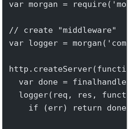
var
 morgan 
=
require
(
'mo
// create "middleware"
var
 logger 
=
morgan
(
'com
http.
createServer
(
functi
var
 done 
=
finalhandle
logger
(req, res, 
funct
if
 (err) 
return
done