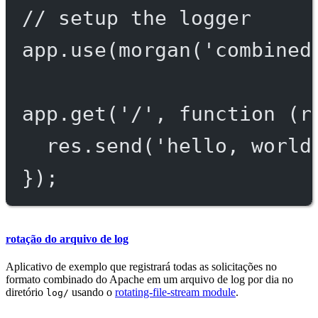
// setup the logger
app.
use
(
morgan
(
'combined
app.
get
(
'/'
, 
function
 (
r
res.
send
(
'hello, world
});
rotação do arquivo de log
Aplicativo de exemplo que registrará todas as solicitações no
formato combinado do Apache em um arquivo de log por dia no
diretório
usando o
rotating-file-stream module
.
log/