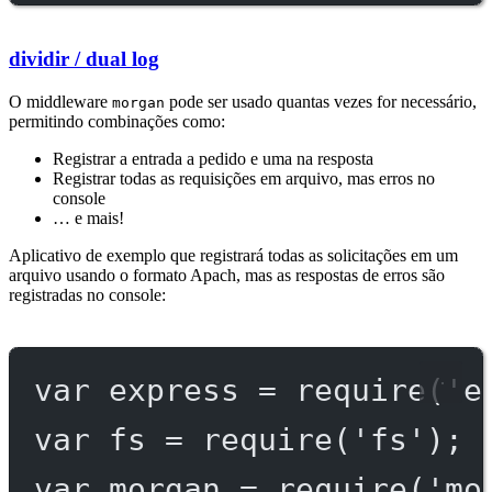
dividir / dual log
O middleware
pode ser usado quantas vezes for necessário,
morgan
permitindo combinações como:
Registrar a entrada a pedido e uma na resposta
Registrar todas as requisições em arquivo, mas erros no
console
… e mais!
Aplicativo de exemplo que registrará todas as solicitações em um
arquivo usando o formato Apach, mas as respostas de erros são
registradas no console:
var
 express 
=
require
(
'e
var
 fs 
=
require
(
'fs'
);
var
 morgan 
=
require
(
'mo