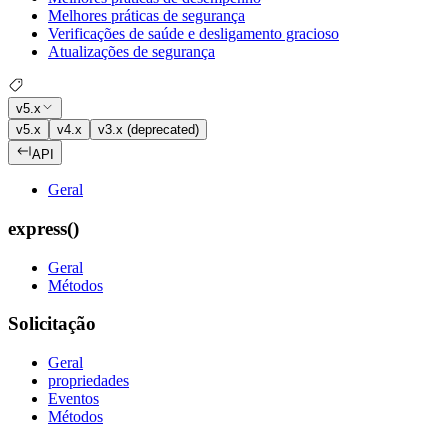
Melhores práticas de segurança
Verificações de saúde e desligamento gracioso
Atualizações de segurança
v5.x
v5.x
v4.x
v3.x (deprecated)
API
Geral
express()
Geral
Métodos
Solicitação
Geral
propriedades
Eventos
Métodos