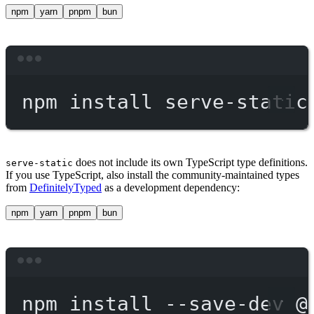
npm
yarn
pnpm
bun
Terminal window
npm
install
serve-static
does not include its own TypeScript type definitions.
serve-static
If you use TypeScript, also install the community-maintained types
from
DefinitelyTyped
as a development dependency:
npm
yarn
pnpm
bun
Terminal window
npm
install
--save-dev
@