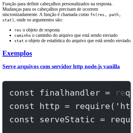
Função para definir cabeçalhos personalizados na resposta.
Mudanças para os cabeçalhos precisam de ocorrem
sincronizadamente. A função é chamada como
fn(res, path,
, onde os argumentos são:
stat)
o objeto de resposta
res
o caminho do arquivo que está sendo enviado
caminho
o objeto de estatística do arquivo que está sendo enviado
stat
Exemplos
Serve arquivos com servidor http node.js vanilla
const
finalhandler
=
req
const
http
=
require
(
'ht
const
serveStatic
=
requ