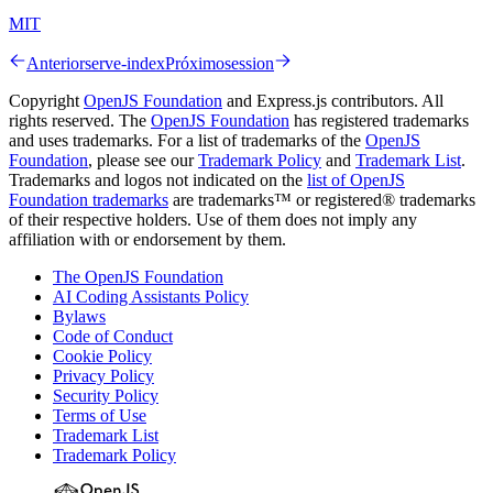
MIT
Anterior
serve-index
Próximo
session
Copyright
OpenJS Foundation
and Express.js contributors. All
rights reserved. The
OpenJS Foundation
has registered trademarks
and uses trademarks. For a list of trademarks of the
OpenJS
Foundation
, please see our
Trademark Policy
and
Trademark List
.
Trademarks and logos not indicated on the
list of OpenJS
Foundation trademarks
are trademarks™ or registered® trademarks
of their respective holders. Use of them does not imply any
affiliation with or endorsement by them.
The OpenJS Foundation
AI Coding Assistants Policy
Bylaws
Code of Conduct
Cookie Policy
Privacy Policy
Security Policy
Terms of Use
Trademark List
Trademark Policy