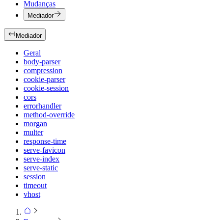
Mudanças
Mediador
Mediador
Geral
body-parser
compression
cookie-parser
cookie-session
cors
errorhandler
method-override
morgan
multer
response-time
serve-favicon
serve-index
serve-static
session
timeout
vhost