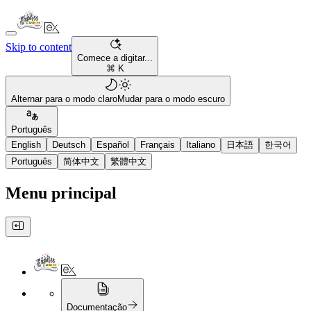
Skip to content
Comece a digitar...
⌘ K
Alternar para o modo claro
Mudar para o modo escuro
Português
English
Deutsch
Español
Français
Italiano
日本語
한국어
Português
简体中文
繁體中文
Menu principal
Documentação