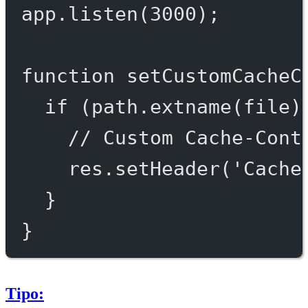
app.
listen
(
3000
);
function
setCustomCacheC
if
 (path.
extname
(file)
// Custom Cache-Cont
res.
setHeader
(
'Cache
}
}
Tipo: