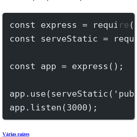
const
express
=
require
(
const
serveStatic
=
requ
const
app
=
express
();
app.
use
(
serveStatic
(
'pub
app.
listen
(
3000
);
Várias raízes