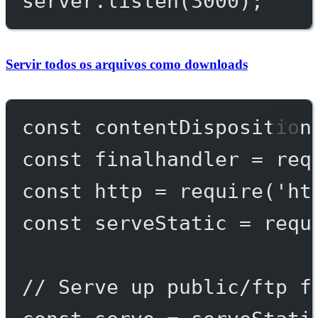
server.
listen
(
3000
);
Servir todos os arquivos como downloads
const
contentDisposition
const
finalhandler
=
req
const
http
=
require
(
'ht
const
serveStatic
=
requ
// Serve up public/ftp f