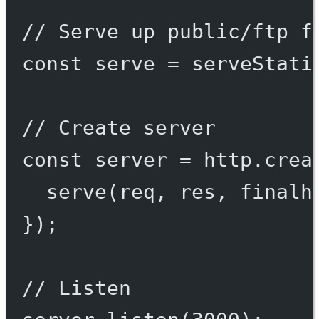
// Serve up public/ftp f
const
serve
=
serveStati
// Create server
const
server
=
 http.
crea
serve
(req, res, 
finalh
});
// Listen