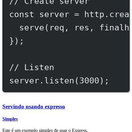
// Create server
const
server
=
 http.
crea
serve
(req, res, 
finalh
});
// Listen
server.
listen
(
3000
);
Servindo usando expresso
Simples
Este é um exemplo simples de usar o Express.