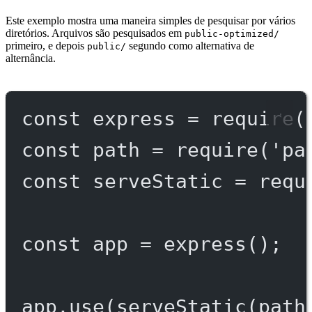
Este exemplo mostra uma maneira simples de pesquisar por vários
diretórios. Arquivos são pesquisados em
public-optimized/
primeiro, e depois
segundo como alternativa de
public/
alternância.
const
express
=
require
(
const
path
=
require
(
'pa
const
serveStatic
=
requ
const
app
=
express
();
app.
use
(
serveStatic
(path