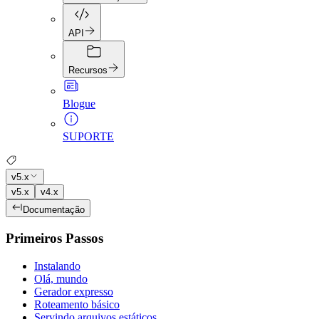
API
Recursos
Blogue
SUPORTE
v5.x
v5.x
v4.x
Documentação
Primeiros Passos
Instalando
Olá, mundo
Gerador expresso
Roteamento básico
Servindo arquivos estáticos