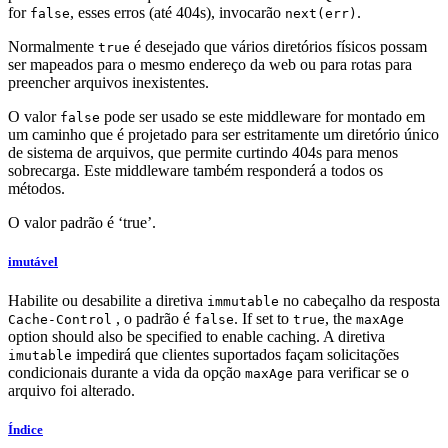
for
, esses erros (até 404s), invocarão
.
false
next(err)
Normalmente
é desejado que vários diretórios físicos possam
true
ser mapeados para o mesmo endereço da web ou para rotas para
preencher arquivos inexistentes.
O valor
pode ser usado se este middleware for montado em
false
um caminho que é projetado para ser estritamente um diretório único
de sistema de arquivos, que permite curtindo 404s para menos
sobrecarga. Este middleware também responderá a todos os
métodos.
O valor padrão é ‘true’.
imutável
Habilite ou desabilite a diretiva
no cabeçalho da resposta
immutable
, o padrão é
. If set to
, the
Cache-Control
false
true
maxAge
option should also be specified to enable caching. A diretiva
impedirá que clientes suportados façam solicitações
imutable
condicionais durante a vida da opção
para verificar se o
maxAge
arquivo foi alterado.
Índice