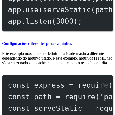
app.
use
(
serveStatic
(path
app.
listen
(
3000
);
Configurações diferentes para caminhos
Este exemplo mostra como definir uma idade máxima diferente
dependendo do arquivo usado. Neste exemplo, arquivos HTML não
são armazenados em cache enquanto que todo o resto é por 1 dia.
const
express
=
require
(
const
path
=
require
(
'pa
const
serveStatic
=
requ