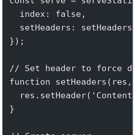
const
serve
=
serveStati
index: 
false
,
setHeaders: setHeaders
});
// Set header to force d
function
setHeaders
(
res
,
res.
setHeader
(
'Content
}