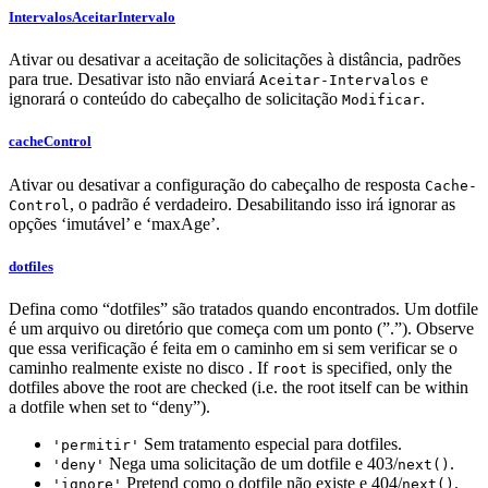
IntervalosAceitarIntervalo
Ativar ou desativar a aceitação de solicitações à distância, padrões
para true. Desativar isto não enviará
e
Aceitar-Intervalos
ignorará o conteúdo do cabeçalho de solicitação
.
Modificar
cacheControl
Ativar ou desativar a configuração do cabeçalho de resposta
Cache-
, o padrão é verdadeiro. Desabilitando isso irá ignorar as
Control
opções ‘imutável’ e ‘maxAge’.
dotfiles
Defina como “dotfiles” são tratados quando encontrados. Um dotfile
é um arquivo ou diretório que começa com um ponto (”.”). Observe
que essa verificação é feita em o caminho em si sem verificar se o
caminho realmente existe no disco . If
is specified, only the
root
dotfiles above the root are checked (i.e. the root itself can be within
a dotfile when set to “deny”).
Sem tratamento especial para dotfiles.
'permitir'
Nega uma solicitação de um dotfile e 403/
.
'deny'
next()
Pretend como o dotfile não existe e 404/
.
'ignore'
next()