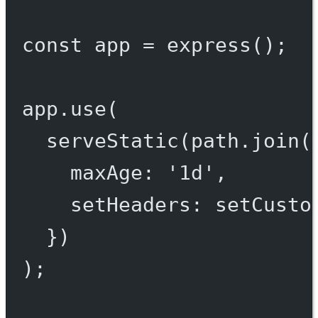
const
app
=
express
();
app.
use
(
serveStatic
(path.
join
(
maxAge: 
'1d'
,
setHeaders: setCusto
})
);