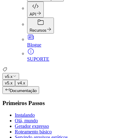
API
Recursos
Blogue
SUPORTE
v5.x
v5.x
v4.x
Documentação
Primeiros Passos
Instalando
Olá, mundo
Gerador expresso
Roteamento básico
Servindo arquivos estáticos