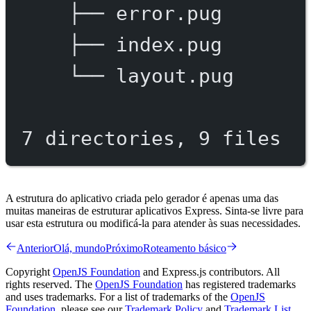
├──
error.pug
├──
index.pug
└──
layout.pug
7
directories,
9
files
A estrutura do aplicativo criada pelo gerador é apenas uma das
muitas maneiras de estruturar aplicativos Express. Sinta-se livre para
usar esta estrutura ou modificá-la para atender às suas necessidades.
Anterior
Olá, mundo
Próximo
Roteamento básico
Copyright
OpenJS Foundation
and Express.js contributors. All
rights reserved. The
OpenJS Foundation
has registered trademarks
and uses trademarks. For a list of trademarks of the
OpenJS
Foundation
, please see our
Trademark Policy
and
Trademark List
.