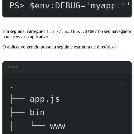
PS
> $env
:DEBUG='myapp:*'
Em seguida, carregue
no seu navegador
http://localhost:3000/
para acessar o aplicativo.
O aplicativo gerado possui a seguinte estrutura de diretórios:
Terminal window
.
├──
app.js
├──
bin
│
└──
www