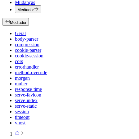
Mudanças
Mediador
Mediador
Geral
body-parser
compression
cookie-parser
cookie-session
cors
errorhandler
method-override
morgan
multer
response-time
serve-favicon
serve-index
serve-static
session
timeout
vhost