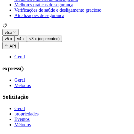
Melhores práticas de segurança
Verificações de saúde e desligamento gracioso
Atualizações de segurança
v5.x
v5.x
v4.x
v3.x (deprecated)
API
Geral
express()
Geral
Métodos
Solicitação
Geral
propriedades
Eventos
Métodos