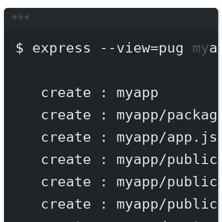
Terminal window
$
express
--view=pug
mya
create
:
myapp
create
:
myapp/packag
create
:
myapp/app.js
create
:
myapp/public
create
:
myapp/public
create
:
myapp/public