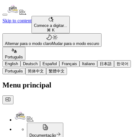
Skip to content
Comece a digitar...
⌘ K
Alternar para o modo claro
Mudar para o modo escuro
Português
English
Deutsch
Español
Français
Italiano
日本語
한국어
Português
简体中文
繁體中文
Menu principal
Documentação