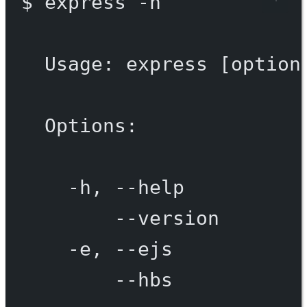
$
express
-h
Usage:
express
 [option
Options:
-h,
--help
--version
-e,
--ejs
--hbs