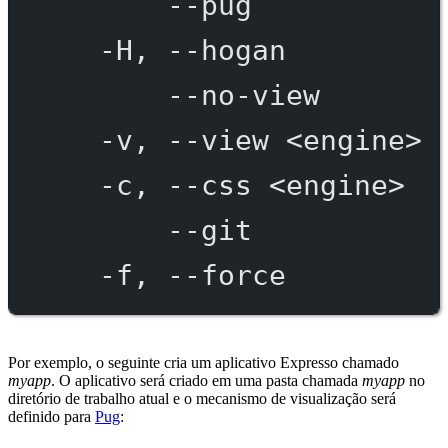
--pug
-H,
--hogan
--no-view
-v,
--view
<engine>
-c,
--css
<engine>
--git
-f,
--force
Por exemplo, o seguinte cria um aplicativo Expresso chamado
myapp
. O aplicativo será criado em uma pasta chamada
myapp
no
diretório de trabalho atual e o mecanismo de visualização será
definido para
Pug
: