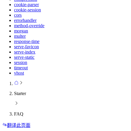
cookie-parser
cookie-session
cors
errorhandler
method-override
morgan
multer
response-time
serve-favicon
serve-index
serve-static
session
timeout
vhost
Starter
FAQ
翻译此页面