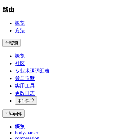
路由
概览
方法
资源
概览
社区
专业术语词汇表
参与贡献
实用工具
更改日志
中间件
中间件
概览
body-parser
compression