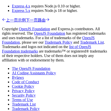
Express 4.x
requires Node.js 0.10 or higher.
Express 5.x
requires Node.js 18 or higher.
上一页
示例
下一页
路由
Copyright
OpenJS Foundation
and Express.js contributors. All
rights reserved. The
OpenJS Foundation
has registered trademarks
and uses trademarks. For a list of trademarks of the
OpenJS
Foundation
, please see our
Trademark Policy
and
Trademark List
.
Trademarks and logos not indicated on the
list of OpenJS
Foundation trademarks
are trademarks™ or registered® trademarks
of their respective holders. Use of them does not imply any
affiliation with or endorsement by them.
The OpenJS Foundation
AI Coding Assistants Policy
Bylaws
Code of Conduct
Cookie Policy
Privacy Policy
Security Policy
Terms of Use
Trademark List
Trademark Policy