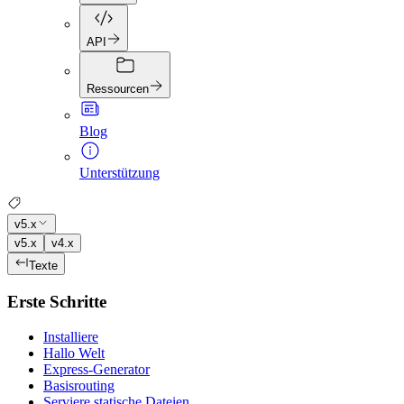
API
Ressourcen
Blog
Unterstützung
v5.x
v5.x
v4.x
Texte
Erste Schritte
Installiere
Hallo Welt
Express-Generator
Basisrouting
Serviere statische Dateien