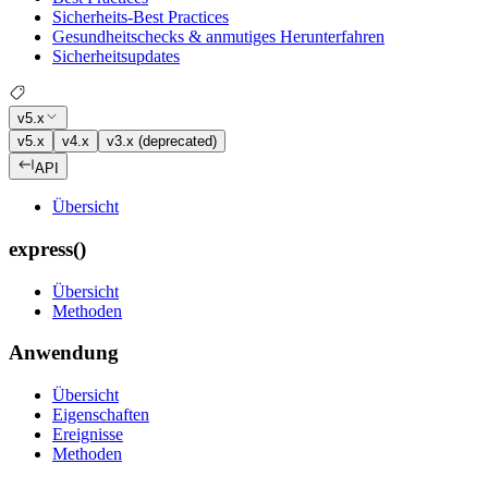
Sicherheits-Best Practices
Gesundheitschecks & anmutiges Herunterfahren
Sicherheitsupdates
v5.x
v5.x
v4.x
v3.x (deprecated)
API
Übersicht
express()
Übersicht
Methoden
Anwendung
Übersicht
Eigenschaften
Ereignisse
Methoden