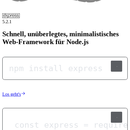
5.2.1
Schnell, unüberlegtes, minimalistisches
Web-Framework für Node.js
npm install express
Los geht's
const
express
=
require