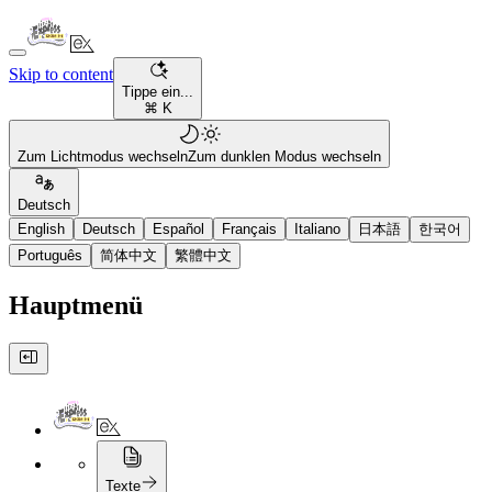
Skip to content
Tippe ein...
⌘ K
Zum Lichtmodus wechseln
Zum dunklen Modus wechseln
Deutsch
English
Deutsch
Español
Français
Italiano
日本語
한국어
Português
简体中文
繁體中文
Hauptmenü
Texte