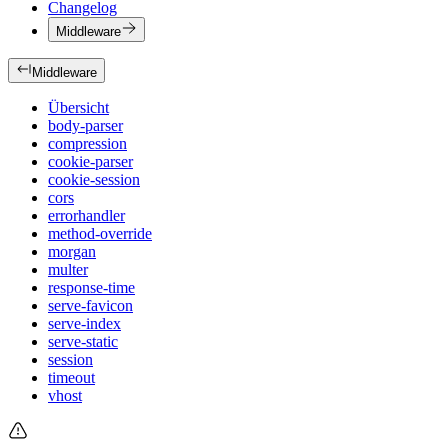
Changelog
Middleware
Middleware
Übersicht
body-parser
compression
cookie-parser
cookie-session
cors
errorhandler
method-override
morgan
multer
response-time
serve-favicon
serve-index
serve-static
session
timeout
vhost