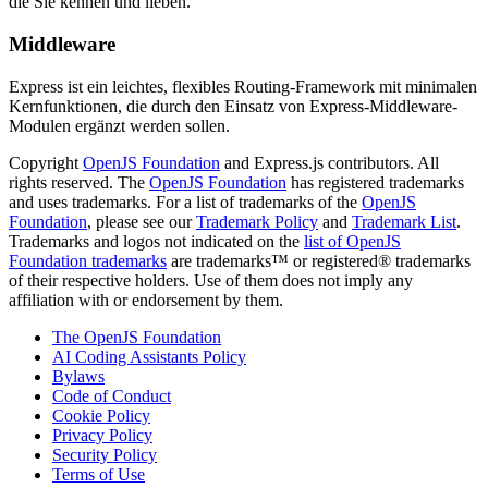
die Sie kennen und lieben.
Middleware
Express ist ein leichtes, flexibles Routing-Framework mit minimalen
Kernfunktionen, die durch den Einsatz von Express-Middleware-
Modulen ergänzt werden sollen.
Copyright
OpenJS Foundation
and Express.js contributors. All
rights reserved. The
OpenJS Foundation
has registered trademarks
and uses trademarks. For a list of trademarks of the
OpenJS
Foundation
, please see our
Trademark Policy
and
Trademark List
.
Trademarks and logos not indicated on the
list of OpenJS
Foundation trademarks
are trademarks™ or registered® trademarks
of their respective holders. Use of them does not imply any
affiliation with or endorsement by them.
The OpenJS Foundation
AI Coding Assistants Policy
Bylaws
Code of Conduct
Cookie Policy
Privacy Policy
Security Policy
Terms of Use