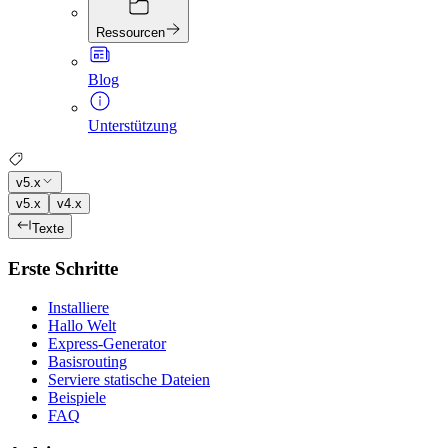
Ressourcen
Blog
Unterstützung
v5.x
v5.x
v4.x
Texte
Erste Schritte
Installiere
Hallo Welt
Express-Generator
Basisrouting
Serviere statische Dateien
Beispiele
FAQ