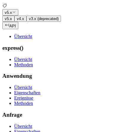
v5.x
v5.x
v4.x
v3.x (deprecated)
API
Übersicht
express()
Übersicht
Methoden
Anwendung
Übersicht
Eigenschaften
Ereignisse
Methoden
Anfrage
Übersicht
Eigenschaften