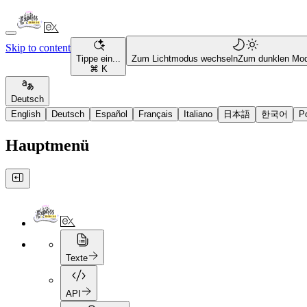
Skip to content
Tippe ein...
Zum Lichtmodus wechseln
Zum dunklen Mo
⌘ K
Deutsch
English
Deutsch
Español
Français
Italiano
日本語
한국어
P
Hauptmenü
Texte
API