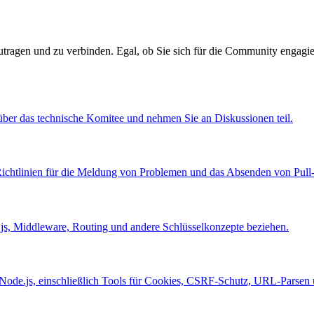
utragen und zu verbinden. Egal, ob Sie sich für die Community engagi
über das technische Komitee und nehmen Sie an Diskussionen teil.
h Richtlinien für die Meldung von Problemen und das Absenden von Pull
e.js, Middleware, Routing und andere Schlüsselkonzepte beziehen.
Node.js, einschließlich Tools für Cookies, CSRF-Schutz, URL-Parsen 