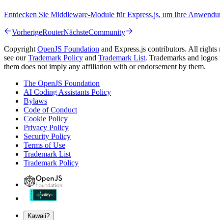
Entdecken Sie Middleware-Module für Express.js, um Ihre Anwendung
Vorherige
Router
Nächste
Community
Copyright
OpenJS Foundation
and Express.js contributors. All rights
see our
Trademark Policy
and
Trademark List
. Trademarks and logos 
them does not imply any affiliation with or endorsement by them.
The OpenJS Foundation
AI Coding Assistants Policy
Bylaws
Code of Conduct
Cookie Policy
Privacy Policy
Security Policy
Terms of Use
Trademark List
Trademark Policy
Kawaii?