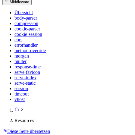
Middleware
Übersicht
body-parser
compression
cookie-parser
cookie-session
cors
errorhandler
method-override
morgan
multer
response-time
serve-favicon
serve-index
serve-static
session
timeout
vhost
Resources
Diese Seite übersetzen