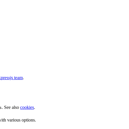
pressjs team
.
. See also
cookies
.
s
ith various options.