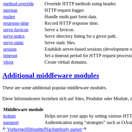
method-override
Override HTTP methods using header.
morgan
HTTP request logger.
multer
Handle multi-part form data.
response-time
Record HTTP response time.
serve-favicon
Serve a favicon.
serve-index
Serve directory listing for a given path.
serve-static
Serve static files.
session
Establish server-based sessions (development o
timeout
Set a timeout period for HTTP request processi
vhost
Create virtual domains.
Additional middleware modules
These are some additional popular middleware modules.
Diese Informationen beziehen sich auf Sites, Produkte oder Module, d
Middleware module
helmet
Helps secure your apps by setting various HTT
passport
Authentication using “strategies” such as OA
Vorherige
Hilfsmittel
Nächste
body-parser