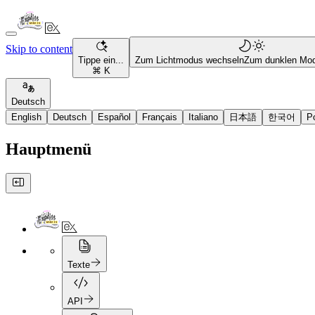
Skip to content
Tippe ein...
Zum Lichtmodus wechseln
Zum dunklen Mo
⌘ K
Deutsch
English
Deutsch
Español
Français
Italiano
日本語
한국어
P
Hauptmenü
Texte
API