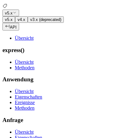
v5.x
v5.x
v4.x
v3.x (deprecated)
API
Übersicht
express()
Übersicht
Methoden
Anwendung
Übersicht
Eigenschaften
Ereignisse
Methoden
Anfrage
Übersicht
Eigenschaften