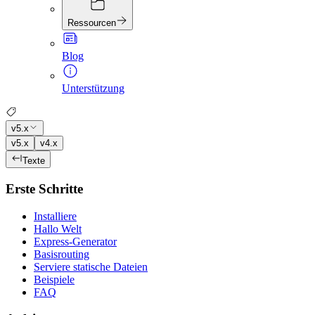
Ressourcen
Blog
Unterstützung
v5.x
v5.x
v4.x
Texte
Erste Schritte
Installiere
Hallo Welt
Express-Generator
Basisrouting
Serviere statische Dateien
Beispiele
FAQ