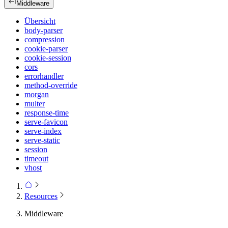
Middleware
Übersicht
body-parser
compression
cookie-parser
cookie-session
cors
errorhandler
method-override
morgan
multer
response-time
serve-favicon
serve-index
serve-static
session
timeout
vhost
Resources
Middleware