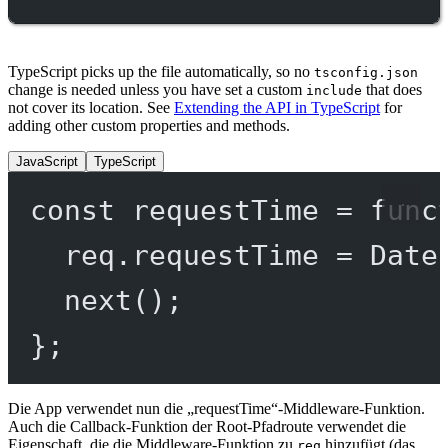
TypeScript picks up the file automatically, so no
tsconfig.json
change is needed unless you have set a custom
that does
include
not cover its location. See
Extending the API in TypeScript
for
adding other custom properties and methods.
JavaScript
TypeScript
const
requestTime
=
func
req.requestTime 
=
 Date
next
();
};
Die App verwendet nun die „requestTime“-Middleware-Funktion.
Auch die Callback-Funktion der Root-Pfadroute verwendet die
Eigenschaft, die die Middleware-Funktion zu
hinzufügt (das
req