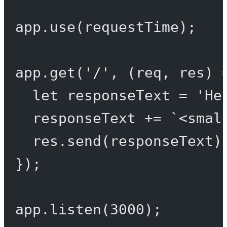
app.
use
(requestTime);
app.
get
(
'/'
, (
req
, 
res
) 
let
 responseText 
=
'He
responseText 
+=
`<smal
res.
send
(responseText)
});
app.
listen
(
3000
);