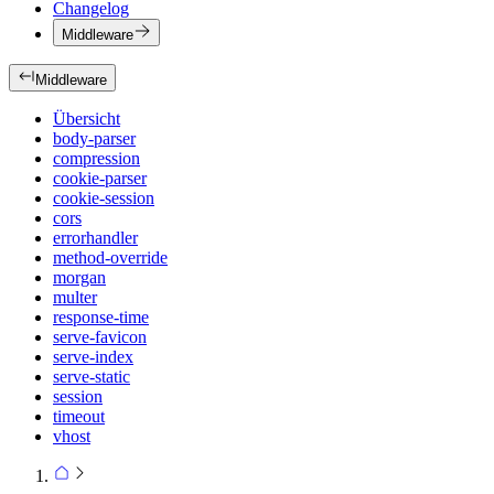
Changelog
Middleware
Middleware
Übersicht
body-parser
compression
cookie-parser
cookie-session
cors
errorhandler
method-override
morgan
multer
response-time
serve-favicon
serve-index
serve-static
session
timeout
vhost