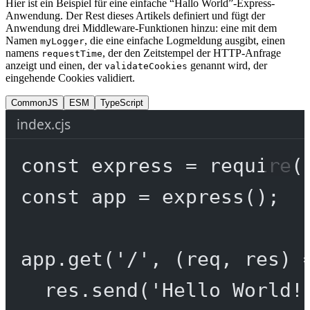
Hier ist ein Beispiel für eine einfache “Hallo World”-Express-
Anwendung. Der Rest dieses Artikels definiert und fügt der
Anwendung drei Middleware-Funktionen hinzu: eine mit dem
Namen
, die eine einfache Logmeldung ausgibt, einen
myLogger
namens
, der den Zeitstempel der HTTP-Anfrage
requestTime
anzeigt und einen, der
genannt wird, der
validateCookies
eingehende Cookies validiert.
CommonJS
ESM
TypeScript
index.cjs
const
express
=
require
(
const
app
=
express
();
app.
get
(
'/'
, (
req
, 
res
) 
res.
send
(
'Hello World!