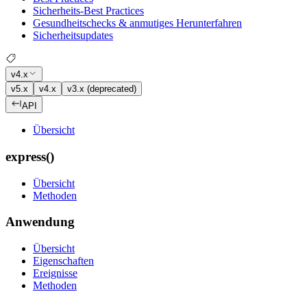
Sicherheits-Best Practices
Gesundheitschecks & anmutiges Herunterfahren
Sicherheitsupdates
v4.x
v5.x
v4.x
v3.x (deprecated)
API
Übersicht
express()
Übersicht
Methoden
Anwendung
Übersicht
Eigenschaften
Ereignisse
Methoden