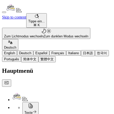
Skip to content
Tippe ein...
⌘ K
Zum Lichtmodus wechseln
Zum dunklen Modus wechseln
Deutsch
English
Deutsch
Español
Français
Italiano
日本語
한국어
Português
简体中文
繁體中文
Hauptmenü
Texte