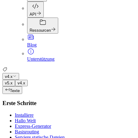
API
Ressourcen
Blog
Unterstützung
v4.x
v5.x
v4.x
Texte
Erste Schritte
Installiere
Hallo Welt
Express-Generator
Basisrouting
Serviere statische Dateien