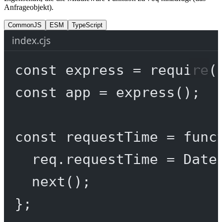
Anfrageobjekt).
CommonJS
ESM
TypeScript
index.cjs
const
express
=
require
(
const
app
=
express
();
const
requestTime
=
func
req.requestTime 
=
 Date
next
();
};