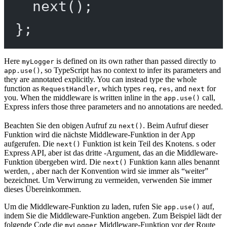
next
();
};
Here
is defined on its own rather than passed directly to
myLogger
, so TypeScript has no context to infer its parameters and
app.use()
they are annotated explicitly. You can instead type the whole
function as
, which types
,
, and
for
RequestHandler
req
res
next
you. When the middleware is written inline in the
call,
app.use()
Express infers those three parameters and no annotations are needed.
Beachten Sie den obigen Aufruf zu
. Beim Aufruf dieser
next()
Funktion wird die nächste Middleware-Funktion in der App
aufgerufen. Die
Funktion ist kein Teil des Knotens. s oder
next()
Express API, aber ist das dritte -Argument, das an die Middleware-
Funktion übergeben wird. Die
Funktion kann alles benannt
next()
werden, , aber nach der Konvention wird sie immer als “weiter”
bezeichnet. Um Verwirrung zu vermeiden, verwenden Sie immer
dieses Übereinkommen.
Um die Middleware-Funktion zu laden, rufen Sie
auf,
app.use()
indem Sie die Middleware-Funktion angeben. Zum Beispiel lädt der
folgende Code die
Middleware-Funktion vor der Route
myLogger