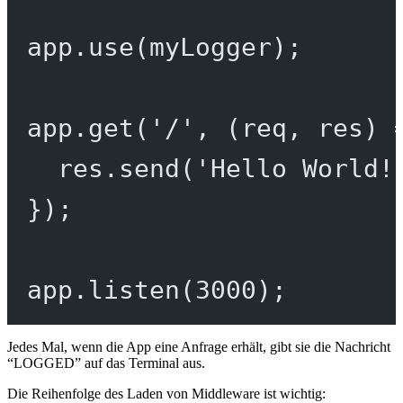
app.
use
(myLogger);
app.
get
(
'/'
, (
req
, 
res
) 
res.
send
(
'Hello World!
});
app.
listen
(
3000
);
Jedes Mal, wenn die App eine Anfrage erhält, gibt sie die Nachricht
“LOGGED” auf das Terminal aus.
Die Reihenfolge des Laden von Middleware ist wichtig: