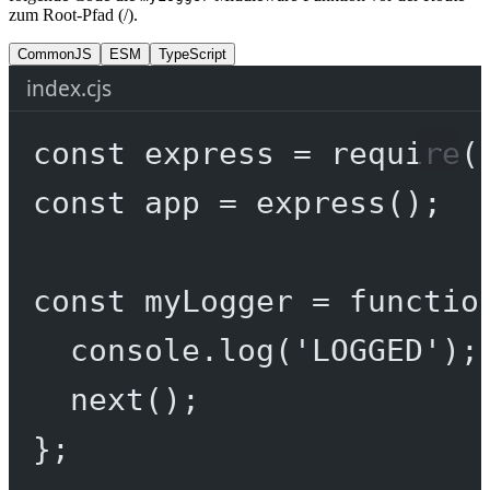
zum Root-Pfad (/).
CommonJS
ESM
TypeScript
index.cjs
const
express
=
require
(
const
app
=
express
();
const
myLogger
=
functio
console.
log
(
'LOGGED'
);
next
();
};