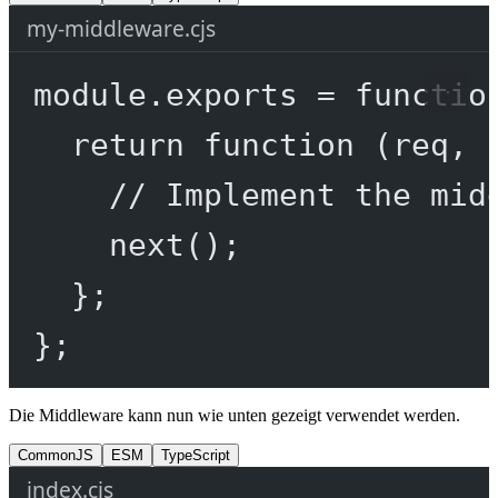
my-middleware.cjs
module
.
exports
=
functio
return
function
 (
req
, 
// Implement the mid
next
();
};
};
Die Middleware kann nun wie unten gezeigt verwendet werden.
CommonJS
ESM
TypeScript
index.cjs