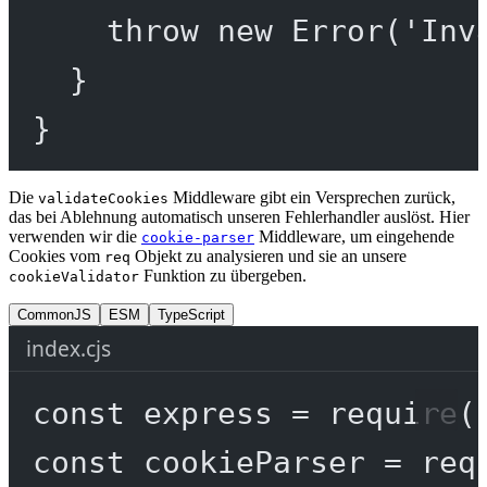
throw
new
Error
(
'Inv
}
}
Die
Middleware gibt ein Versprechen zurück,
validateCookies
das bei Ablehnung automatisch unseren Fehlerhandler auslöst. Hier
verwenden wir die
Middleware, um eingehende
cookie-parser
Cookies vom
Objekt zu analysieren und sie an unsere
req
Funktion zu übergeben.
cookieValidator
CommonJS
ESM
TypeScript
index.cjs
const
express
=
require
(
const
cookieParser
=
req