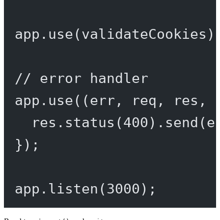
app.
use
(validateCookies)
// error handler
app.
use
((
err
, 
req
, 
res
, 
res.
status
(
400
).
send
(e
});
app.
listen
(
3000
);