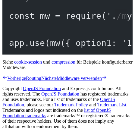
const
mw
=
require
(
'./my
app.
use
(
mw
({ option1: 
'1
Siehe
cookie-session
und
compression
für Beispiele konfigurierbarer
Middleware.
Vorherige
Routing
Nächste
Middleware verwenden
Copyright
OpenJS Foundation
and Express.js contributors. All
rights reserved. The
OpenJS Foundation
has registered trademarks
and uses trademarks. For a list of trademarks of the
OpenJS
Foundation
, please see our
Trademark Policy
and
Trademark List
.
Trademarks and logos not indicated on the
list of OpenJS
Foundation trademarks
are trademarks™ or registered® trademarks
of their respective holders. Use of them does not imply any
affiliation with or endorsement by them.