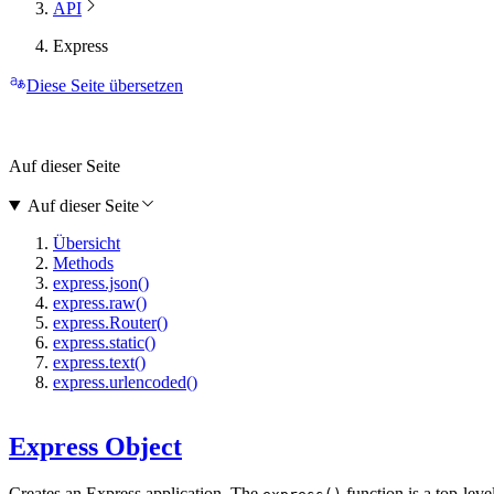
API
Express
Diese Seite übersetzen
Auf dieser Seite
Auf dieser Seite
Übersicht
Methods
express.json()
express.raw()
express.Router()
express.static()
express.text()
express.urlencoded()
Express Object
Creates an Express application. The
function is a top-lev