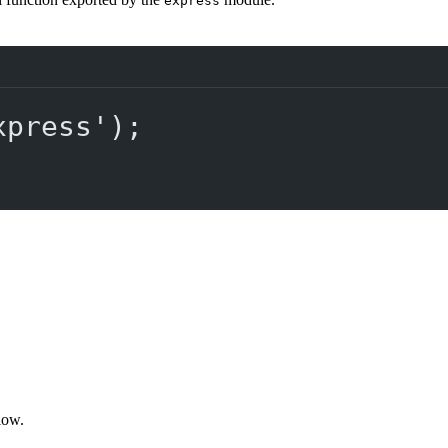
express
xpress'
);
low.