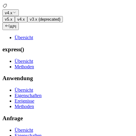
v4.x
v5.x
v4.x
v3.x (deprecated)
API
Übersicht
express()
Übersicht
Methoden
Anwendung
Übersicht
Eigenschaften
Ereignisse
Methoden
Anfrage
Übersicht
Eigenschaften