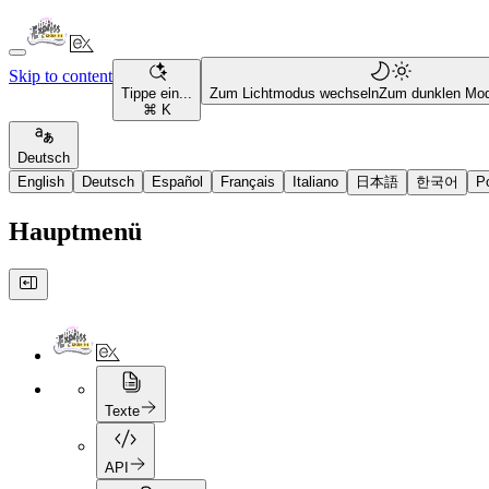
Skip to content
Tippe ein...
Zum Lichtmodus wechseln
Zum dunklen Mo
⌘ K
Deutsch
English
Deutsch
Español
Français
Italiano
日本語
한국어
P
Hauptmenü
Texte
API