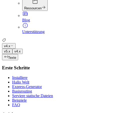
Ressourcen
Blog
Unterstützung
v4.x
v5.x
v4.x
Texte
Erste Schritte
Installiere
Hallo Welt
Express-Generator
Basisrouting
Serviere statische Dateien
Beispiele
FAQ