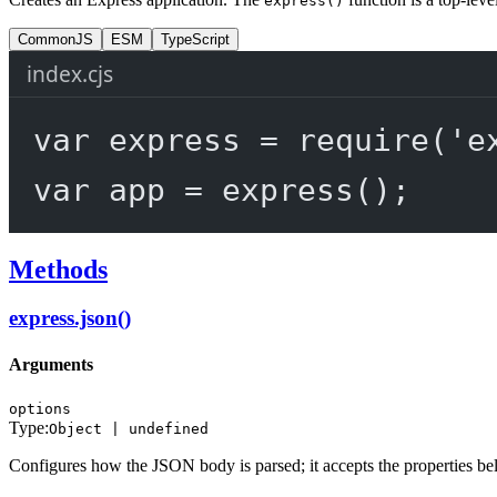
express()
CommonJS
ESM
TypeScript
index.cjs
var
 express 
=
require
(
'e
var
 app 
=
express
();
Methods
express.json()
Arguments
options
Type:
Object | undefined
Configures how the JSON body is parsed; it accepts the properties be