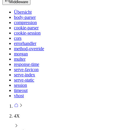
Middleware
Übersicht
body-parser
compression
cookie-parser
cookie-session
cors
errorhandler
method-override
morgan
multer
response-time
serve-favicon
serve-index
serve-static
session
timeout
vhost
4X