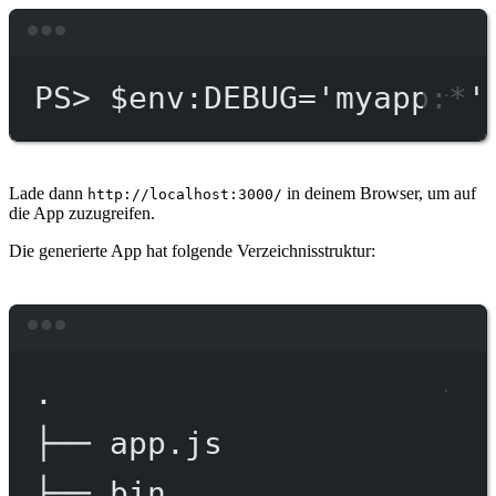
Terminal window
PS
> $env
:DEBUG='myapp:*'
Lade dann
in deinem Browser, um auf
http://localhost:3000/
die App zuzugreifen.
Die generierte App hat folgende Verzeichnisstruktur:
Terminal window
.
├──
app.js
├──
bin