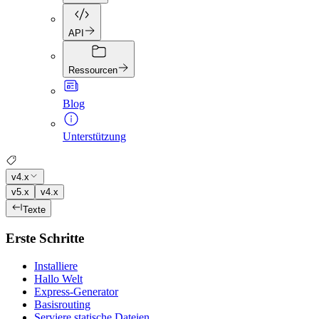
API
Ressourcen
Blog
Unterstützung
v4.x
v5.x
v4.x
Texte
Erste Schritte
Installiere
Hallo Welt
Express-Generator
Basisrouting
Serviere statische Dateien