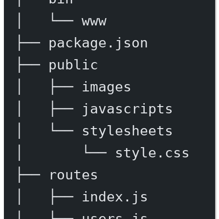
│
└──
www
├──
package.json
├──
public
│
├──
images
│
├──
javascripts
│
└──
stylesheets
│
└──
style.css
├──
routes
│
├──
index.js
│
└──
users.js