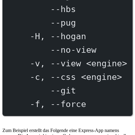
--hbs
--pug
-H,
--hogan
--no-view
-v,
--view
<engine>
-c,
--css
<engine>
--git
-f,
--force
Zum Beispiel erstellt das Folgende eine Express-App namens