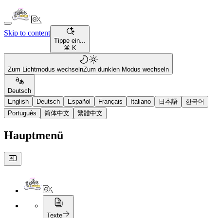
Skip to content
Tippe ein...
⌘ K
Zum Lichtmodus wechseln
Zum dunklen Modus wechseln
Deutsch
English
Deutsch
Español
Français
Italiano
日本語
한국어
Português
简体中文
繁體中文
Hauptmenü
Texte