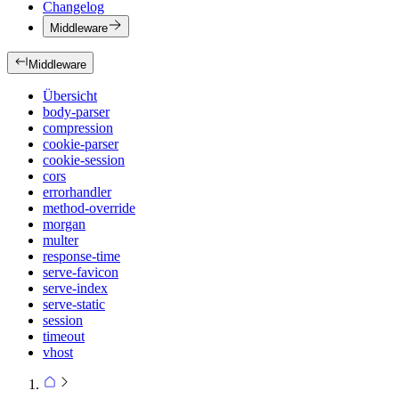
Changelog
Middleware
Middleware
Übersicht
body-parser
compression
cookie-parser
cookie-session
cors
errorhandler
method-override
morgan
multer
response-time
serve-favicon
serve-index
serve-static
session
timeout
vhost