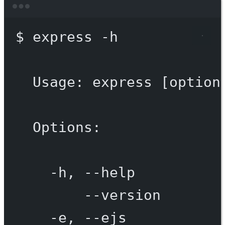
Terminal window
$
express
-h
Usage:
express
 [option
Options:
-h,
--help
--version
-e,
--ejs