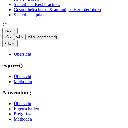
Sicherheits-Best Practices
Gesundheitschecks & anmutiges Herunterfahren
Sicherheitsupdates
v4.x
v5.x
v4.x
v3.x (deprecated)
API
Übersicht
express()
Übersicht
Methoden
Anwendung
Übersicht
Eigenschaften
Ereignisse
Methoden