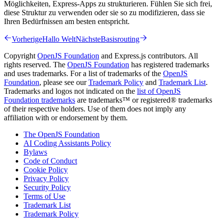
Möglichkeiten, Express-Apps zu strukturieren. Fühlen Sie sich frei,
diese Struktur zu verwenden oder sie so zu modifizieren, dass sie
Ihren Bedürfnissen am besten entspricht.
Vorherige
Hallo Welt
Nächste
Basisrouting
Copyright
OpenJS Foundation
and Express.js contributors. All
rights reserved. The
OpenJS Foundation
has registered trademarks
and uses trademarks. For a list of trademarks of the
OpenJS
Foundation
, please see our
Trademark Policy
and
Trademark List
.
Trademarks and logos not indicated on the
list of OpenJS
Foundation trademarks
are trademarks™ or registered® trademarks
of their respective holders. Use of them does not imply any
affiliation with or endorsement by them.
The OpenJS Foundation
AI Coding Assistants Policy
Bylaws
Code of Conduct
Cookie Policy
Privacy Policy
Security Policy
Terms of Use
Trademark List
Trademark Policy