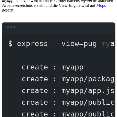
myapp
. Die App wird in einem Ordner namens
myapp
im aktuellen
Arbeitsverzeichnis erstellt und die View Engine wird auf
Mops
gesetzt:
Terminal window
$
express
--view=pug
mya
create
:
myapp
create
:
myapp/packag
create
:
myapp/app.js
create
:
myapp/public
create
:
myapp/public