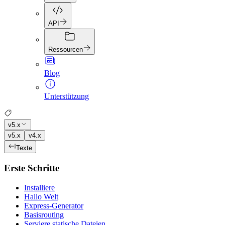
API
Ressourcen
Blog
Unterstützung
v5.x
v5.x
v4.x
Texte
Erste Schritte
Installiere
Hallo Welt
Express-Generator
Basisrouting
Serviere statische Dateien