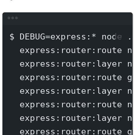
Terminal window
$
DEBUG=express:
*
node
.
express:router:route
n
express:router:layer
n
express:router:route
g
express:router:layer
n
express:router:route
n
express:router:layer
n
express:router:route
g