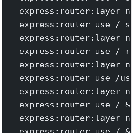
express:router:layer
n
express:router
use
/
s
express:router:layer
n
express:router
use
/
r
express:router:layer
n
express:router
use
/us
express:router:layer
n
express:router
use
/
 &
express:router:layer
n
express:router
use
/
 &