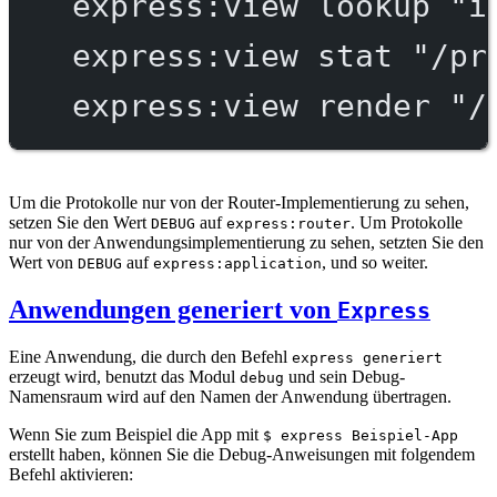
express:view
lookup
"i
express:view
stat
"/pr
express:view
render
"/
Um die Protokolle nur von der Router-Implementierung zu sehen,
setzen Sie den Wert
auf
. Um Protokolle
DEBUG
express:router
nur von der Anwendungsimplementierung zu sehen, setzten Sie den
Wert von
auf
, und so weiter.
DEBUG
express:application
Anwendungen generiert von
Express
Eine Anwendung, die durch den Befehl
express generiert
erzeugt wird, benutzt das Modul
und sein Debug-
debug
Namensraum wird auf den Namen der Anwendung übertragen.
Wenn Sie zum Beispiel die App mit
$ express Beispiel-App
erstellt haben, können Sie die Debug-Anweisungen mit folgendem
Befehl aktivieren: