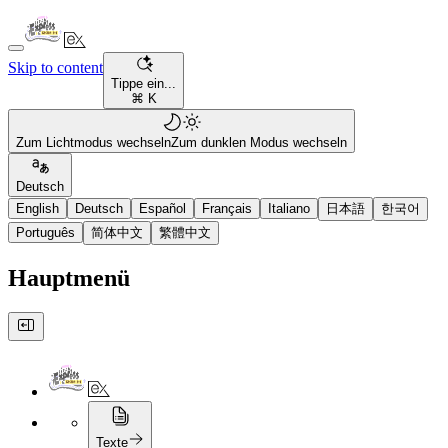
Skip to content
Tippe ein...
⌘ K
Zum Lichtmodus wechseln
Zum dunklen Modus wechseln
Deutsch
English
Deutsch
Español
Français
Italiano
日本語
한국어
Português
简体中文
繁體中文
Hauptmenü
Texte