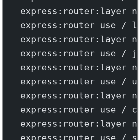
express:router:layer
n
express:router
use
/
l
express:router:layer
n
express:router
use
/
j
express:router:layer
n
express:router
use
/
u
express:router:layer
n
express:router
use
/
c
express:router:layer
n
express:router
use
/
s