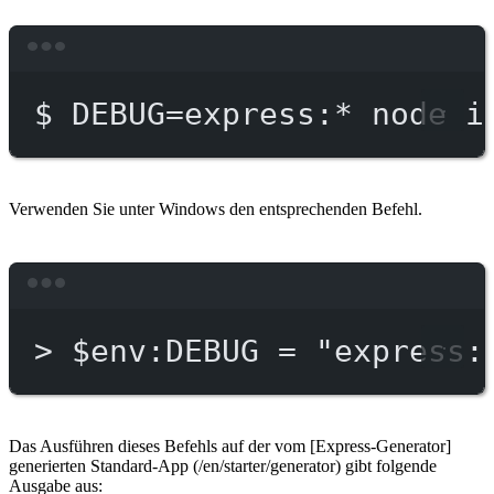
Terminal window
$
DEBUG=express:
*
node
i
Verwenden Sie unter Windows den entsprechenden Befehl.
Terminal window
>
 $env:DEBUG = 
"express:
Das Ausführen dieses Befehls auf der vom [Express-Generator]
generierten Standard-App (/en/starter/generator) gibt folgende
Ausgabe aus: