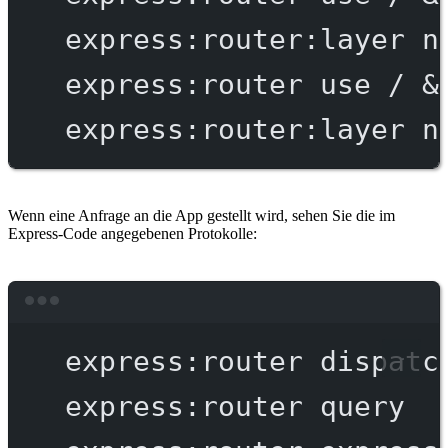
express:router:layer
n
express:router
use
/
 &
express:router:layer
n
Wenn eine Anfrage an die App gestellt wird, sehen Sie die im
Express-Code angegebenen Protokolle:
Terminal window
express:router
dispatc
express:router
query