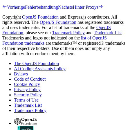
Vorherige
Fehlerbehandlung
Nächste
Hinter Proxys
Copyright
OpenJS Foundation
and Express.js contributors. All
rights reserved. The
OpenJS Foundation
has registered trademarks
and uses trademarks. For a list of trademarks of the
OpenJS
Foundation
, please see our
Trademark Policy
and
Trademark List
.
Trademarks and logos not indicated on the
list of OpenJS
Foundation trademarks
are trademarks™ or registered® trademarks
of their respective holders. Use of them does not imply any
affiliation with or endorsement by them.
The OpenJS Foundation
AI Coding Assistants Policy
Bylaws
Code of Conduct
Cookie Policy
Privacy Policy
Security Policy
Terms of Use
Trademark List
Trademark Policy