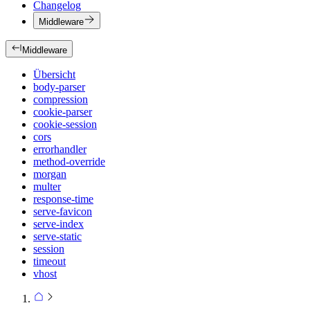
Changelog
Middleware
Middleware
Übersicht
body-parser
compression
cookie-parser
cookie-session
cors
errorhandler
method-override
morgan
multer
response-time
serve-favicon
serve-index
serve-static
session
timeout
vhost