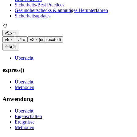
Sicherheits-Best Practices
Gesundheitschecks & anmutiges Herunterfahren
Sicherheitsupdates
v5.x
v5.x
v4.x
v3.x (deprecated)
API
Übersicht
express()
Übersicht
Methoden
Anwendung
Übersicht
Eigenschaften
Ereignisse
Methoden