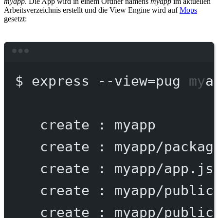
myapp
. Die App wird in einem Ordner namens
myapp
im aktuellen
Arbeitsverzeichnis erstellt und die View Engine wird auf
Mops
gesetzt:
Terminal window
$
express
--view=pug
mya
create
:
myapp
create
:
myapp/packag
create
:
myapp/app.js
create
:
myapp/public
create
:
myapp/public