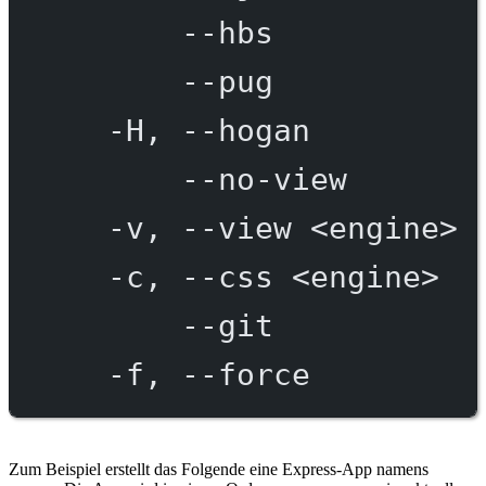
--hbs
--pug
-H,
--hogan
--no-view
-v,
--view
<engine>
-c,
--css
<engine>
--git
-f,
--force
Zum Beispiel erstellt das Folgende eine Express-App namens