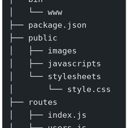
│
└──
www
├──
package.json
├──
public
│
├──
images
│
├──
javascripts
│
└──
stylesheets
│
└──
style.css
├──
routes
│
├──
index.js
│
└──
users.js