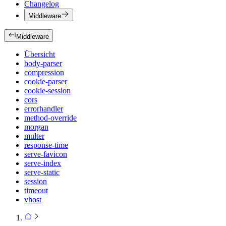
Changelog
Middleware
Middleware
Übersicht
body-parser
compression
cookie-parser
cookie-session
cors
errorhandler
method-override
morgan
multer
response-time
serve-favicon
serve-index
serve-static
session
timeout
vhost