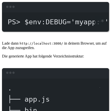
Terminal window
PS
> $env
:DEBUG='myapp:*'
Lade dann
in deinem Browser, um auf
http://localhost:3000/
die App zuzugreifen.
Die generierte App hat folgende Verzeichnisstruktur:
Terminal window
.
├──
app.js
├──
bin