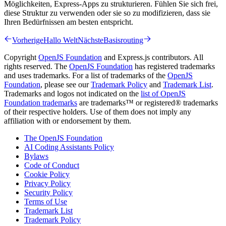
Möglichkeiten, Express-Apps zu strukturieren. Fühlen Sie sich frei,
diese Struktur zu verwenden oder sie so zu modifizieren, dass sie
Ihren Bedürfnissen am besten entspricht.
Vorherige
Hallo Welt
Nächste
Basisrouting
Copyright
OpenJS Foundation
and Express.js contributors. All
rights reserved. The
OpenJS Foundation
has registered trademarks
and uses trademarks. For a list of trademarks of the
OpenJS
Foundation
, please see our
Trademark Policy
and
Trademark List
.
Trademarks and logos not indicated on the
list of OpenJS
Foundation trademarks
are trademarks™ or registered® trademarks
of their respective holders. Use of them does not imply any
affiliation with or endorsement by them.
The OpenJS Foundation
AI Coding Assistants Policy
Bylaws
Code of Conduct
Cookie Policy
Privacy Policy
Security Policy
Terms of Use
Trademark List
Trademark Policy