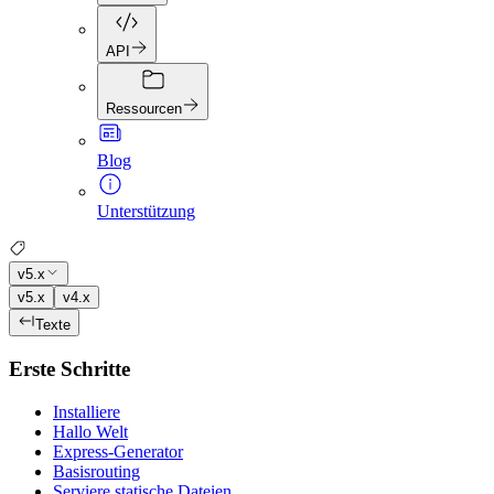
API
Ressourcen
Blog
Unterstützung
v5.x
v5.x
v4.x
Texte
Erste Schritte
Installiere
Hallo Welt
Express-Generator
Basisrouting
Serviere statische Dateien