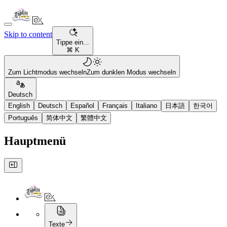
Skip to content
Tippe ein...
⌘ K
Zum Lichtmodus wechseln
Zum dunklen Modus wechseln
Deutsch
English
Deutsch
Español
Français
Italiano
日本語
한국어
Português
简体中文
繁體中文
Hauptmenü
Texte