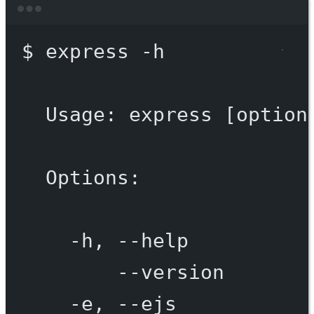
Terminal window
$
express
-h
Usage:
express
 [option
Options:
-h,
--help
--version
-e,
--ejs