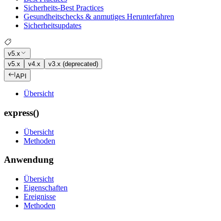
Sicherheits-Best Practices
Gesundheitschecks & anmutiges Herunterfahren
Sicherheitsupdates
v5.x
v5.x
v4.x
v3.x (deprecated)
API
Übersicht
express()
Übersicht
Methoden
Anwendung
Übersicht
Eigenschaften
Ereignisse
Methoden