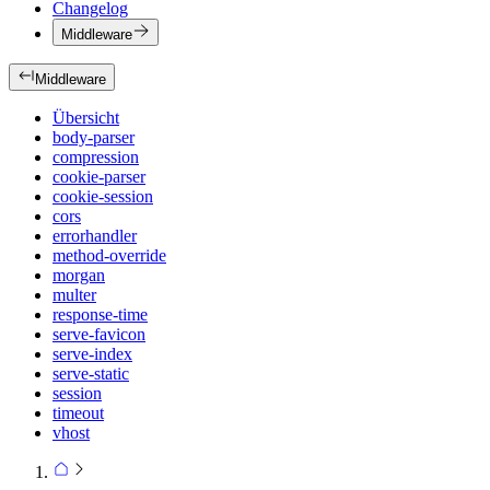
Changelog
Middleware
Middleware
Übersicht
body-parser
compression
cookie-parser
cookie-session
cors
errorhandler
method-override
morgan
multer
response-time
serve-favicon
serve-index
serve-static
session
timeout
vhost