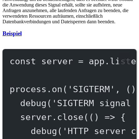
die Anwendung dieses Signal erhält, sollte sie aufhören, neue
Anfragen anzunehmen, alle laufenden Anfragen zu beenden, die
verwendeten Ressourcen aufräumen, einschließlich
Datenbankverbindungen und Dateisperren dann beenden.
Beispiel
const
server
=
 app.
liste
process.
on
(
'SIGTERM'
, ()
debug
(
'SIGTERM signal 
server.
close
(() 
=>
 {
debug
(
'HTTP server c