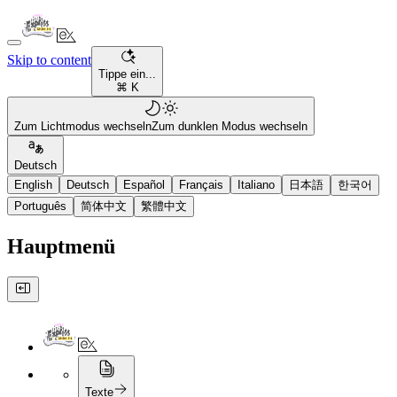
Skip to content
Tippe ein...
⌘ K
Zum Lichtmodus wechseln
Zum dunklen Modus wechseln
Deutsch
English
Deutsch
Español
Français
Italiano
日本語
한국어
Português
简体中文
繁體中文
Hauptmenü
Texte