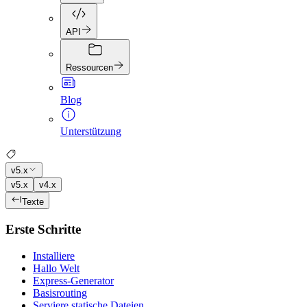
API
Ressourcen
Blog
Unterstützung
v5.x
v5.x
v4.x
Texte
Erste Schritte
Installiere
Hallo Welt
Express-Generator
Basisrouting
Serviere statische Dateien