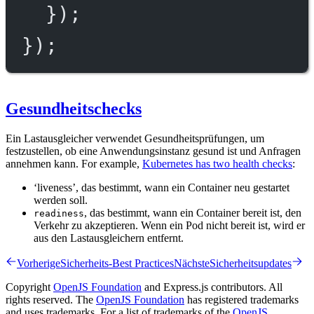
});
});
Gesundheitschecks
Ein Lastausgleicher verwendet Gesundheitsprüfungen, um
festzustellen, ob eine Anwendungsinstanz gesund ist und Anfragen
annehmen kann. For example,
Kubernetes has two health checks
:
‘liveness’, das bestimmt, wann ein Container neu gestartet
werden soll.
, das bestimmt, wann ein Container bereit ist, den
readiness
Verkehr zu akzeptieren. Wenn ein Pod nicht bereit ist, wird er
aus den Lastausgleichern entfernt.
Vorherige
Sicherheits-Best Practices
Nächste
Sicherheitsupdates
Copyright
OpenJS Foundation
and Express.js contributors. All
rights reserved. The
OpenJS Foundation
has registered trademarks
and uses trademarks. For a list of trademarks of the
OpenJS