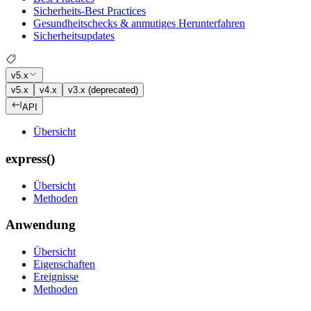
Sicherheits-Best Practices
Gesundheitschecks & anmutiges Herunterfahren
Sicherheitsupdates
v5.x
v5.x
v4.x
v3.x (deprecated)
API
Übersicht
express()
Übersicht
Methoden
Anwendung
Übersicht
Eigenschaften
Ereignisse
Methoden