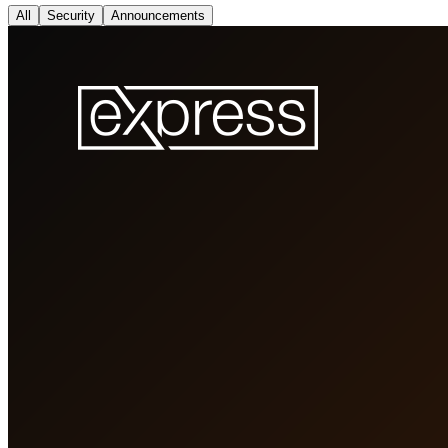
All
Security
Announcements