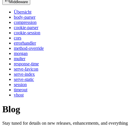
Middleware
Übersicht
body-parser
compression
cookie-parser
cookie-session
cors
errorhandler
method-override
morgan
multer
response-time
serve-favicon
serve-index
serve-static
session
timeout
vhost
Blog
Stay tuned for details on new releases, enhancements, and everything