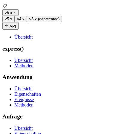
v5.x
v5.x
v4.x
v3.x (deprecated)
API
Übersicht
express()
Übersicht
Methoden
Anwendung
Übersicht
Eigenschaften
Ereignisse
Methoden
Anfrage
Übersicht
Eigenschaften