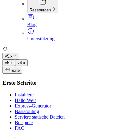
Ressourcen
Blog
Unterstützung
v5.x
v5.x
v4.x
Texte
Erste Schritte
Installiere
Hallo Welt
Express-Generator
Basisrouting
Serviere statische Dateien
Beispiele
FAQ