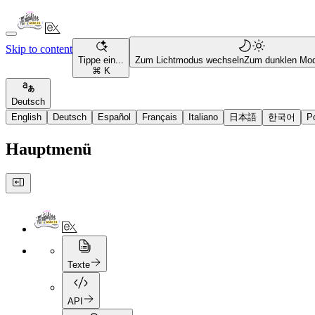
Skip to content
Tippe ein...
Zum Lichtmodus wechseln
Zum dunklen Mo
⌘ K
Deutsch
English
Deutsch
Español
Français
Italiano
日本語
한국어
P
Hauptmenü
Texte
API