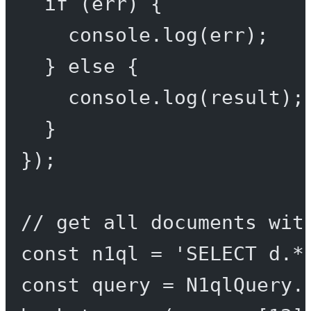
if
 (err) {
console.
log
(err);
} 
else
 {
console.
log
(result);
}
});
// get all documents wit
const
n1ql
=
'SELECT d.*
const
query
=
 N1qlQuery.