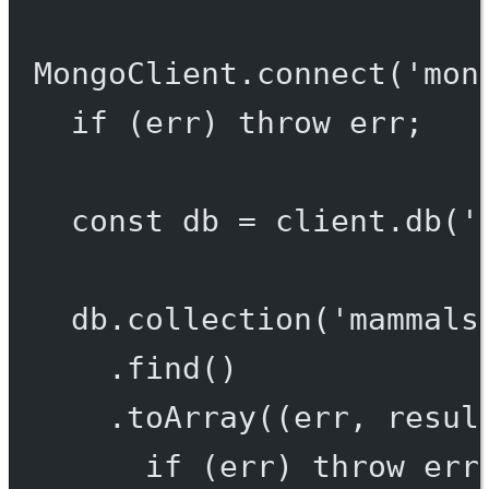
MongoClient.
connect
(
'mon
if
 (err) 
throw
 err;
const
db
=
 client.
db
(
'
db.
collection
(
'mammals
.
find
()
.
toArray
((
err
, 
resul
if
 (err) 
throw
 err