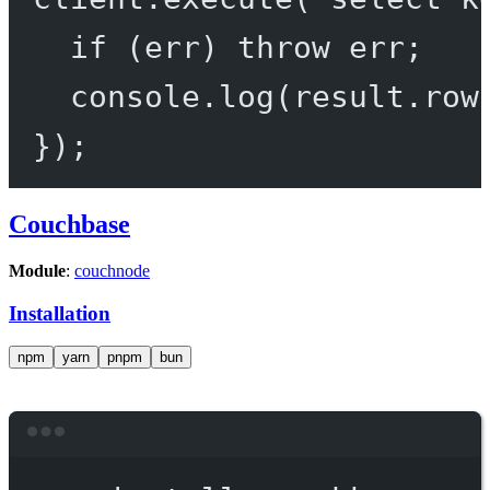
if
 (err) 
throw
 err;
console.
log
(result.row
});
Couchbase
Module
:
couchnode
Installation
npm
yarn
pnpm
bun
Terminal window