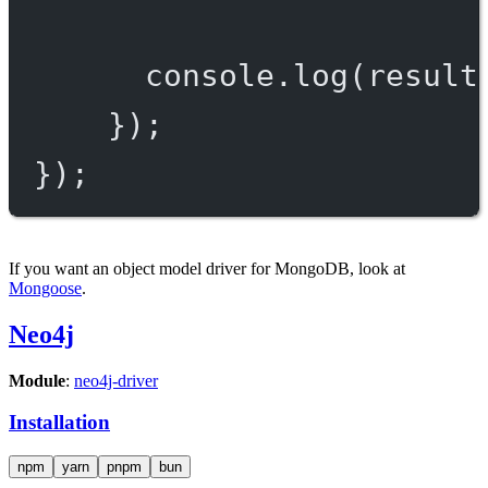
console.
log
(result
});
});
If you want an object model driver for MongoDB, look at
Mongoose
.
Neo4j
Module
:
neo4j-driver
Installation
npm
yarn
pnpm
bun