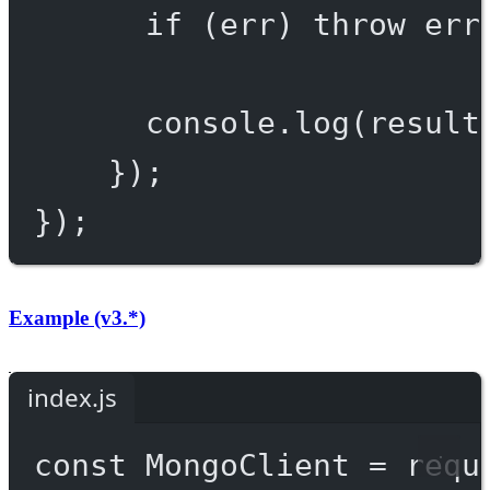
if
 (err) 
throw
 err
console.
log
(result
});
});
Example (v3.*)
index.js
const
MongoClient
=
requ