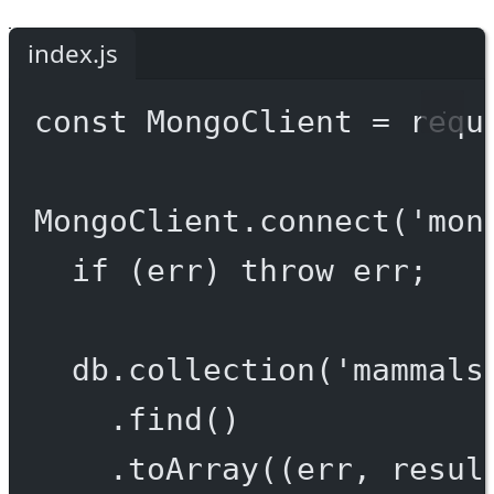
index.js
const
MongoClient
=
requ
MongoClient.
connect
(
'mon
if
 (err) 
throw
 err;
db.
collection
(
'mammals
.
find
()
.
toArray
((
err
, 
resul