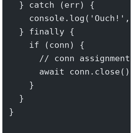
} 
catch
 (err) {
console.
log
(
'Ouch!'
,
} 
finally
 {
if
 (conn) {
// conn assignment
await
 conn.
close
()
}
}
}