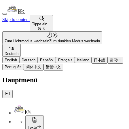
Skip to content
Tippe ein...
⌘ K
Zum Lichtmodus wechseln
Zum dunklen Modus wechseln
Deutsch
English
Deutsch
Español
Français
Italiano
日本語
한국어
Português
简体中文
繁體中文
Hauptmenü
Texte