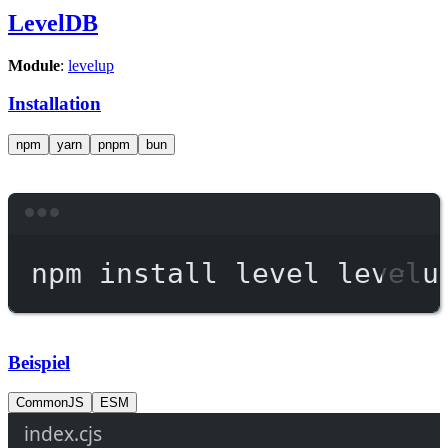
LevelDB
Module
:
levelup
Installation
npm
yarn
pnpm
bun
Terminal window
npm
install
level
levelu
Beispiel
CommonJS
ESM
index.cjs