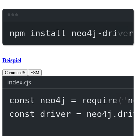
Terminal window
npm
install
neo4j-driver
Beispiel
CommonJS
ESM
index.cjs
const
neo4j
=
require
(
'n
const
driver
=
 neo4j.
dri