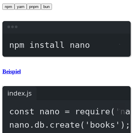
npm
yarn
pnpm
bun
Terminal window
npm
install
nano
Beispiel
index.js
const
nano
=
require
(
'na
nano.db.
create
(
'books'
);