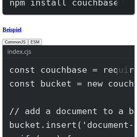
npm
install
couchbase
Beispiel
CommonJS
ESM
index.cjs
const
couchbase
=
requir
const
bucket
=
new
 couch
// add a document to a b
bucket.
insert
(
'document-