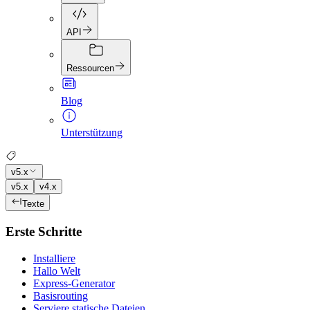
API
Ressourcen
Blog
Unterstützung
v5.x
v5.x
v4.x
Texte
Erste Schritte
Installiere
Hallo Welt
Express-Generator
Basisrouting
Serviere statische Dateien