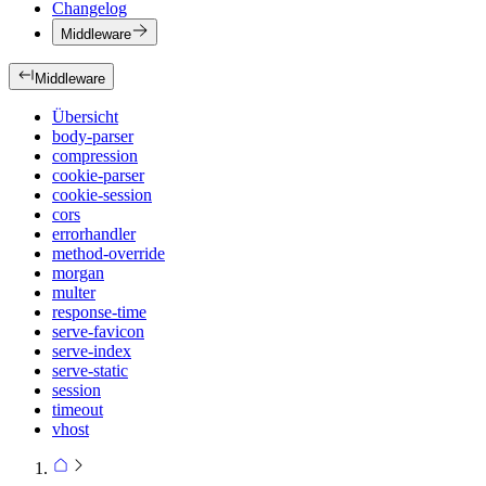
Changelog
Middleware
Middleware
Übersicht
body-parser
compression
cookie-parser
cookie-session
cors
errorhandler
method-override
morgan
multer
response-time
serve-favicon
serve-index
serve-static
session
timeout
vhost