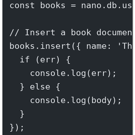
const
books
=
 nano.db.
us
// Insert a book documen
books.
insert
({ name: 
'Th
if
 (err) {
console.
log
(err);
} 
else
 {
console.
log
(body);
}
});