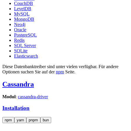
CouchDB
LevelDB
MySQL
MongoDB
Neo4j
Oracle
PostgreSQL
Redis
SQL Server
SQLite
Elasticsearch
Diese Datenbanktreiber sind unter vielen verfügbar. Für andere
Optionen suchen Sie auf der
npm
Seite.
Cassandra
Modul
:
cassandra-driver
Installation
npm
yarn
pnpm
bun