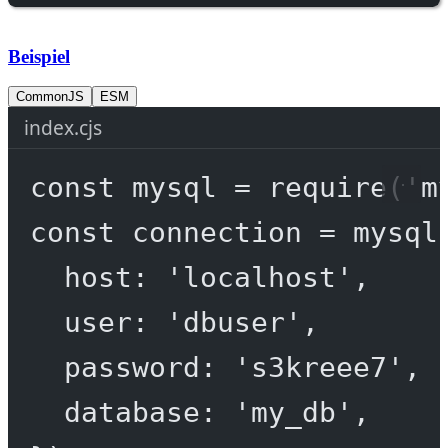
Beispiel
CommonJS
ESM
index.cjs
const
mysql
=
require
(
'm
const
connection
=
 mysql
host: 
'localhost'
,
user: 
'dbuser'
,
password: 
's3kreee7'
,
database: 
'my_db'
,