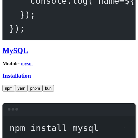
console.
log
(
`name=${
});
});
MySQL
Module
:
mysql
Installation
npm
yarn
pnpm
bun
Terminal window
npm
install
mysql