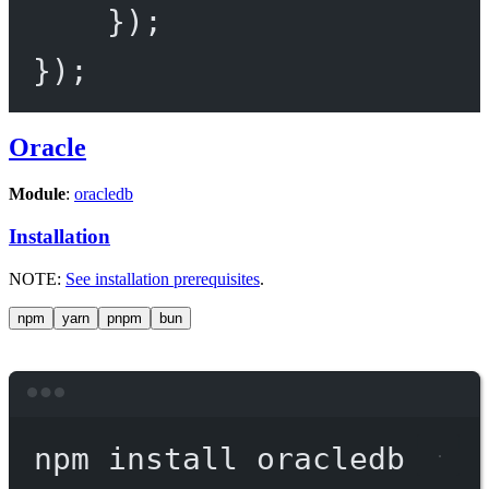
});
});
Oracle
Module
:
oracledb
Installation
NOTE:
See installation prerequisites
.
npm
yarn
pnpm
bun
Terminal window
npm
install
oracledb