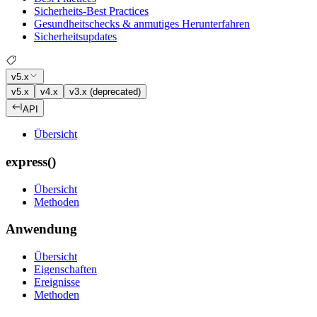
Sicherheits-Best Practices
Gesundheitschecks & anmutiges Herunterfahren
Sicherheitsupdates
v5.x
v5.x
v4.x
v3.x (deprecated)
API
Übersicht
express()
Übersicht
Methoden
Anwendung
Übersicht
Eigenschaften
Ereignisse
Methoden