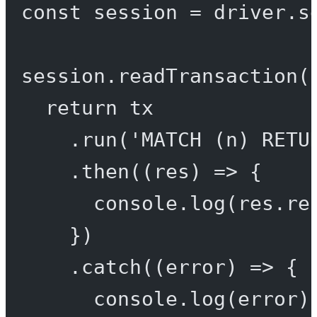
const
session
=
 driver.
s
session.
readTransaction
(
return
 tx
.
run
(
'MATCH (n) RETU
.
then
((
res
) 
=>
 {
console.
log
(res.re
})
.
catch
((
error
) 
=>
 {
console.
log
(error)