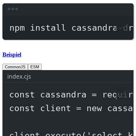
Terminal window
npm
install
cassandra-dr
Beispiel
CommonJS
ESM
index.cjs
const
cassandra
=
requir
const
client
=
new
 cassa
client.
execute
(
'select k