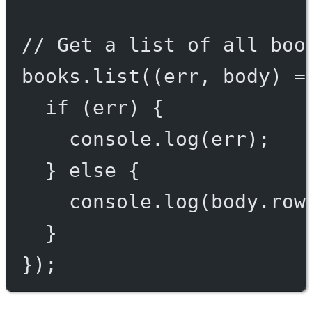
// Get a list of all boo
books.
list
((
err
, 
body
) 
=
if
 (err) {
console.
log
(err);
} 
else
 {
console.
log
(body.row
}
});