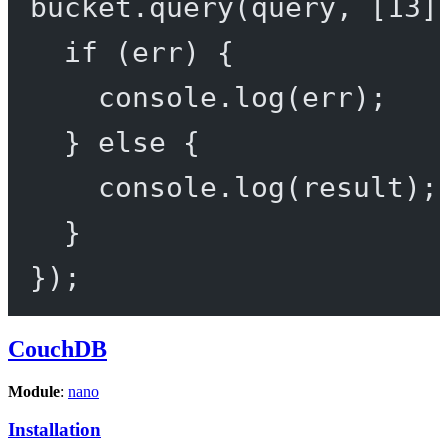
bucket.
query
(query, [
13
]
if
 (err) {
console.
log
(err);
} 
else
 {
console.
log
(result);
}
});
CouchDB
Module
:
nano
Installation