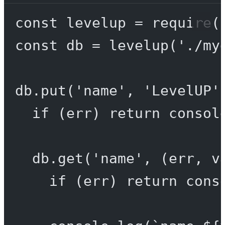
const
levelup
=
require
(
const
db
=
levelup
(
'./my
db.
put
(
'name'
, 
'LevelUP'
if
 (err) 
return
 consol
db.
get
(
'name'
, (
err
, 
v
if
 (err) 
return
 cons