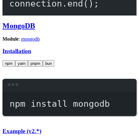
connection.
end
();
MongoDB
Module
:
mongodb
Installation
npm
yarn
pnpm
bun
Terminal window
npm
install
mongodb
Example (v2.*)