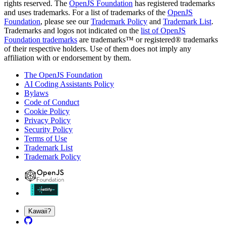
rights reserved. The
OpenJS Foundation
has registered trademarks
and uses trademarks. For a list of trademarks of the
OpenJS
Foundation
, please see our
Trademark Policy
and
Trademark List
.
Trademarks and logos not indicated on the
list of OpenJS
Foundation trademarks
are trademarks™ or registered® trademarks
of their respective holders. Use of them does not imply any
affiliation with or endorsement by them.
The OpenJS Foundation
AI Coding Assistants Policy
Bylaws
Code of Conduct
Cookie Policy
Privacy Policy
Security Policy
Terms of Use
Trademark List
Trademark Policy
Kawaii?