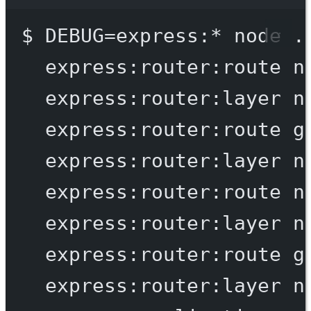
Terminal window
$
DEBUG=express:
*
node
.
express:router:route
n
express:router:layer
n
express:router:route
g
express:router:layer
n
express:router:route
n
express:router:layer
n
express:router:route
g
express:router:layer
n