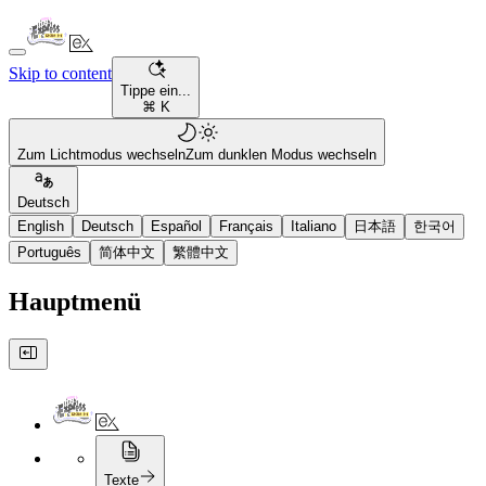
Skip to content
Tippe ein...
⌘ K
Zum Lichtmodus wechseln
Zum dunklen Modus wechseln
Deutsch
English
Deutsch
Español
Français
Italiano
日本語
한국어
Português
简体中文
繁體中文
Hauptmenü
Texte