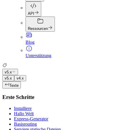
API
Ressourcen
Blog
Unterstützung
v5.x
v5.x
v4.x
Texte
Erste Schritte
Installiere
Hallo Welt
Express-Generator
Basisrouting
Serviere statische Dateien