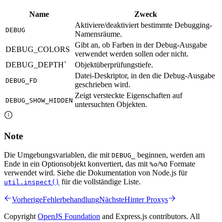
Name
Zweck
Aktiviere/deaktiviert bestimmte Debugging-
DEBUG
Namensräume.
Gibt an, ob Farben in der Debug-Ausgabe
DEBUG_COLORS
verwendet werden sollen oder nicht.
DEBUG_DEPTH`
Objektüberprüfungstiefe.
Datei-Deskriptor, in den die Debug-Ausgabe
DEBUG_FD
geschrieben wird.
Zeigt versteckte Eigenschaften auf
DEBUG_SHOW_HIDDEN
untersuchten Objekten.
Note
Die Umgebungsvariablen, die mit
beginnen, werden am
DEBUG_
Ende in ein Optionsobjekt konvertiert, das mit
/
Formate
%o
%O
verwendet wird. Siehe die Dokumentation von Node.js für
für die vollständige Liste.
util.inspect()
Vorherige
Fehlerbehandlung
Nächste
Hinter Proxys
Copyright
OpenJS Foundation
and Express.js contributors. All