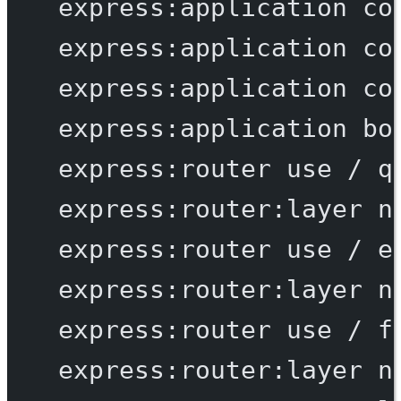
express:application
co
express:application
co
express:application
co
express:application
bo
express:router
use
/
q
express:router:layer
n
express:router
use
/
e
express:router:layer
n
express:router
use
/
f
express:router:layer
n