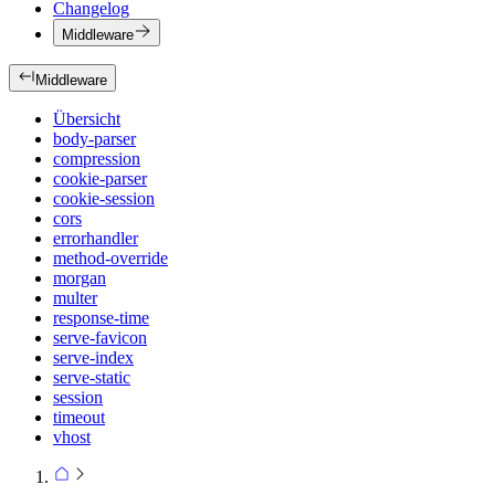
Changelog
Middleware
Middleware
Übersicht
body-parser
compression
cookie-parser
cookie-session
cors
errorhandler
method-override
morgan
multer
response-time
serve-favicon
serve-index
serve-static
session
timeout
vhost