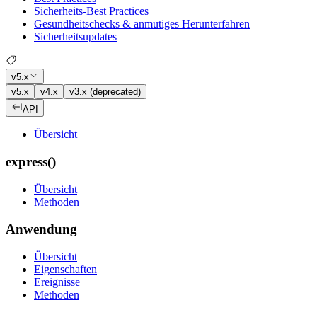
Sicherheits-Best Practices
Gesundheitschecks & anmutiges Herunterfahren
Sicherheitsupdates
v5.x
v5.x
v4.x
v3.x (deprecated)
API
Übersicht
express()
Übersicht
Methoden
Anwendung
Übersicht
Eigenschaften
Ereignisse
Methoden