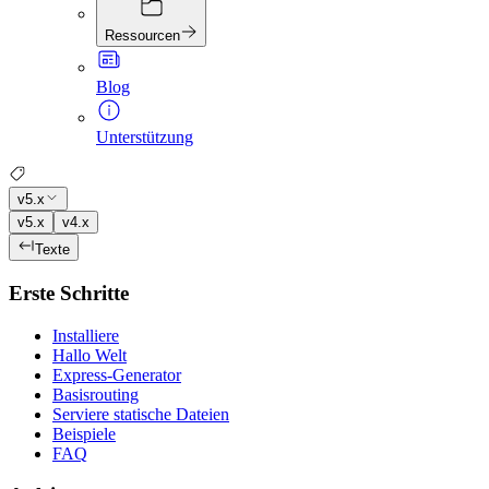
Ressourcen
Blog
Unterstützung
v5.x
v5.x
v4.x
Texte
Erste Schritte
Installiere
Hallo Welt
Express-Generator
Basisrouting
Serviere statische Dateien
Beispiele
FAQ