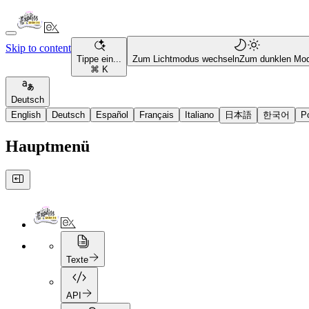
Skip to content
Tippe ein...
Zum Lichtmodus wechseln
Zum dunklen Mo
⌘ K
Deutsch
English
Deutsch
Español
Français
Italiano
日本語
한국어
P
Hauptmenü
Texte
API