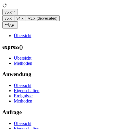
v5.x
v5.x
v4.x
v3.x (deprecated)
API
Übersicht
express()
Übersicht
Methoden
Anwendung
Übersicht
Eigenschaften
Ereignisse
Methoden
Anfrage
Übersicht
Eigenschaften