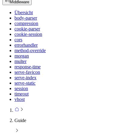
Middleware
Übersicht
body-parser
compression
cookie-parser
cookie-session
cors
errorhandler
method-override
morgan
multer
response-time
serve-favicon
serve-index
serve-static
session
timeout
vhost
Guide