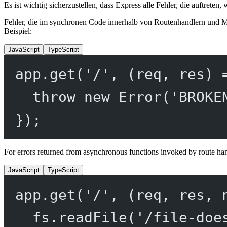
Es ist wichtig sicherzustellen, dass Express alle Fehler, die auftret
Fehler, die im synchronen Code innerhalb von Routenhandlern und Midd
Beispiel:
JavaScript
TypeScript
app.
get
(
'/'
, (
req
, 
res
) 
throw
new
Error
(
'BROKE
});
For errors returned from asynchronous functions invoked by route ha
JavaScript
TypeScript
app.
get
(
'/'
, (
req
, 
res
, 
fs.
readFile
(
'/file-doe