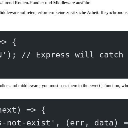
en, während Routen-Handler und Middleware ausführt.
leware auftreten, erfordern keine zusätzliche Arbeit. If synchronous 
=>
 {
N'
); 
// Express will catch
ndlers and middleware, you must pass them to the
function, whe
next()
next
) 
=>
 {
s-not-exist'
, (
err
, 
data
) 