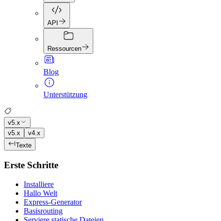
API
Ressourcen
Blog
Unterstützung
v5.x
v5.x
v4.x
Texte
Erste Schritte
Installiere
Hallo Welt
Express-Generator
Basisrouting
Serviere statische Dateien