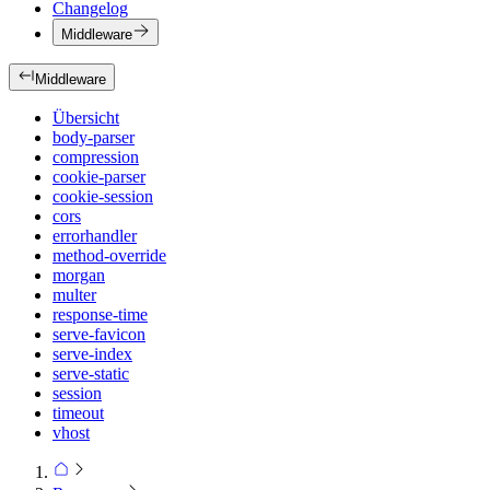
Changelog
Middleware
Middleware
Übersicht
body-parser
compression
cookie-parser
cookie-session
cors
errorhandler
method-override
morgan
multer
response-time
serve-favicon
serve-index
serve-static
session
timeout
vhost