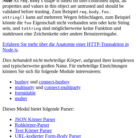
Note
As
’s shape is based on user-controlled input, all
req.body
properties and values in this object are untrusted and should be
validated before trusting. Zum Beispiel
req.body.foo.
kann auf mehreren Wegen fehlschlagen, zum Beispiel
oString()
könnte die
Eigenschaft nicht vorhanden sein oder kein String
foo
sein, und
sind möglicherweise keine Funktion und
toString
stattdessen eine Zeichenkette oder andere Benutzereingabe.
Erfahren Sie mehr über die Anatomie einer HTTP-Transaktion in
Node.js
.
Dies behandelt nicht mehrteilige Körper
, aufgrund ihrer komplexen
und typischerweise großen Natur. Für mehrteilige Einrichtungen
können Sie sich für folgende Module interessieren:
busboy
und
connect-busboy
multiparty
und
connect-multiparty
formidable
multer
Dieses Modul bietet folgende Parser:
JSON Körper Parser
Rohkörper-Parser
Text Körper Parser
URL-kodierter Form-Body Parser