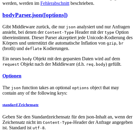
werden, werden im
Fehlerabschnitt
beschrieben.
bodyParser.json([options])
Gibt Middleware zurück, die nur
analysiert und nur Anfragen
json
ansieht, bei denen der
Header mit der
Option
Content-Type
type
übereinstimmt. Dieser Parser akzeptiert jede Unicode-Kodierung des
Körpers und unterstützt die automatische Inflation von
,
gzip
br
(brotli) und
Kodierungen.
deflate
Ein neues
Objekt mit den geparsten Daten wird auf dem
body
Objekt nach der Middleware (d.h.
) gefüllt.
request
req.body
Optionen
The
function takes an optional
object that may
json
options
contain any of the following keys:
standard Zeichensatz
Geben Sie den Standardzeichensatz für den json-Inhalt an, wenn der
Zeichensatz nicht im
-Header der Anfrage angegeben
Content-Type
ist. Standard ist
.
utf-8