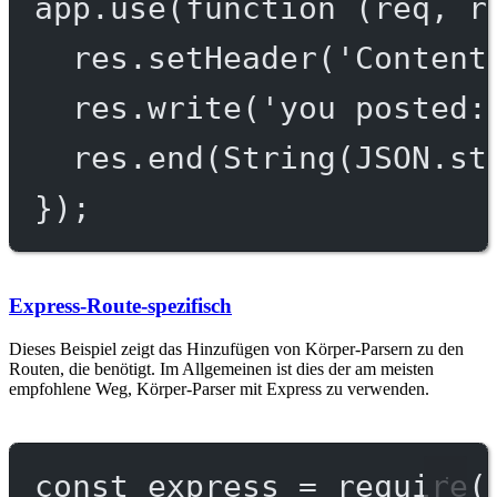
app.
use
(
function
 (
req
, 
r
res.
setHeader
(
'Content
res.
write
(
'you posted:
res.
end
(
String
(
JSON
.
st
});
Express-Route-spezifisch
Dieses Beispiel zeigt das Hinzufügen von Körper-Parsern zu den
Routen, die benötigt. Im Allgemeinen ist dies der am meisten
empfohlene Weg, Körper-Parser mit Express zu verwenden.
const
express
=
require
(