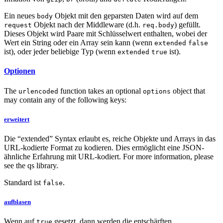
Ein neues
Objekt mit den geparsten Daten wird auf dem
body
Objekt nach der Middleware (d.h.
) gefüllt.
request
req.body
Dieses Objekt wird Paare mit Schlüsselwert enthalten, wobei der
Wert ein String oder ein Array sein kann (wenn
extended
false
ist), oder jeder beliebige Typ (wenn
ist).
extended
true
Optionen
The
function takes an optional
object that
urlencoded
options
may contain any of the following keys:
erweitert
Die “extended” Syntax erlaubt es, reiche Objekte und Arrays in das
URL-kodierte Format zu kodieren. Dies ermöglicht eine JSON-
ähnliche Erfahrung mit URL-kodiert. For more information, please
see the qs library.
Standard ist
.
false
aufblasen
Wenn auf
gesetzt, dann werden die entschärften
true