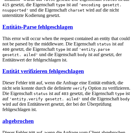
gesetzt, die Eigenschaft
ist auf
415
type
'encoding gesetzt.
und die Eigenschaft
wird auf die nicht
nsupported'
charset
unterstützte Kodierung gesetzt.
Entitäts-Parse fehlgeschlagen
This error will occur when the request contained an entity that could
not be parsed by the middleware. Die Eigenschaft
ist auf
status
gesetzt, die Eigenschaft
ist auf
400
type
'entity.parse
und die Eigenschaft
ist auf gesetzt, der
gesetzt. ailed'
body
Entitätswert der fehlgeschlagen ist.
Entität verifizieren fehlgeschlagen
Dieser Fehler tritt auf, wenn die Anfrage eine Entität enthielt, die
nicht sein konnte durch die definierte
Option zu verifizieren.
verify
Die Eigenschaft
ist auf
gesetzt, die Eigenschaft
ist
status
403
type
auf
und die Eigenschaft
'entity.verify gesetzt. ailed'
body
wird auf den Entitätswert gesetzt, der bei der Überprüfung
fehlgeschlagen ist.
abgebrochen
Dieser Fehler tritt auf, wenn die Anfrage vom Client abgebrochen