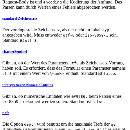
Request-Body ist und
die Kodierung der Anfrage. Das
encoding
Parsen kann durch Werfen eines Fehlers abgebrochen werden.
standard Zeichensatz
Der voreingestellte Zeichensatz, als der nicht im Inhaltstyp
angegeben wird. Muss entweder
oder
sein.
utf-8
iso-8859-1
Standard ist
.
utf-8
charsetSentinel
Gibt an, ob der Wert des Parameters
als Zeichensatz Vorrang
utf8
haben soll. Es erfordert, dass das Formular einen Parameter namens
mit einem Wert von
enthält. Standard ist
.
utf8
\<unk>
false
interpretieren NumericEntities
Gibt an, ob numerische Entitäten wie
beim Parsen eines
&#9786;
iso-8859-1 dekodiert werden sollen. Standard ist
.
false
tiefe
Die Option
wird benutzt um die maximale Tiefe der
depth
qs
Bibliothek zu konfigurieren, wenn
ist. Dies erlaubt
extended
true