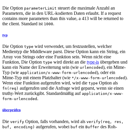
Die Option
steuert die maximale Anzahl an
parameterLimit
Parametern, die in den URL-kodierten Daten erlaubt. If a request
contains more parameters than this value, a 413 will be returned to
the client. Standard ist
.
1000
typ
Die Option
wird verwendet, um festzustellen, welcher
type
Medientyp die Middleware parst. Diese Option kann ein String, ein
Array von Strings oder eine Funktion sein. Wenn nicht eine
Funktion, Die Option
wird direkt an die
type-is
übergeben und
type
kann ein Name der Erweiterung sein (wie
), ein Mime-
urlencoded
Typ (wie
), oder ein
application/x-www-form-urlencoded
Mime-Typ mit einem Platzhalter (wie
).
*/x-www-form-urlencoded
Wenn eine Funktion aufgerufen wird, wird die
Option als
type
aufgerufen und die Anfrage wird geparst, wenn sie einen
fn(req)
truthy-Wert zurückgibt. Standardmäßig auf
application/x-www-
.
form-urlencoded
überprüfen
Die
Option, falls vorhanden, wird als
verify
verify(req, res,
aufgerufen, wobei
ein
des Roh-
buf, encoding)
buf
Buffer