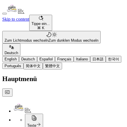
Skip to content
Tippe ein...
⌘ K
Zum Lichtmodus wechseln
Zum dunklen Modus wechseln
Deutsch
English
Deutsch
Español
Français
Italiano
日本語
한국어
Português
简体中文
繁體中文
Hauptmenü
Texte