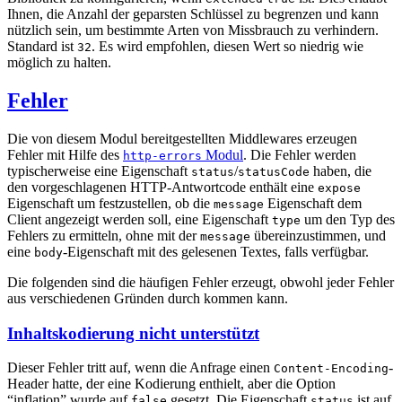
Ihnen, die Anzahl der geparsten Schlüssel zu begrenzen und kann
nützlich sein, um bestimmte Arten von Missbrauch zu verhindern.
Standard ist
. Es wird empfohlen, diesen Wert so niedrig wie
32
möglich zu halten.
Fehler
Die von diesem Modul bereitgestellten Middlewares erzeugen
Fehler mit Hilfe des
Modul
. Die Fehler werden
http-errors
typischerweise eine Eigenschaft
/
haben, die
status
statusCode
den vorgeschlagenen HTTP-Antwortcode enthält eine
expose
Eigenschaft um festzustellen, ob die
Eigenschaft dem
message
Client angezeigt werden soll, eine Eigenschaft
um den Typ des
type
Fehlers zu ermitteln, ohne mit der
übereinzustimmen, und
message
eine
-Eigenschaft mit des gelesenen Textes, falls verfügbar.
body
Die folgenden sind die häufigen Fehler erzeugt, obwohl jeder Fehler
aus verschiedenen Gründen durch kommen kann.
Inhaltskodierung nicht unterstützt
Dieser Fehler tritt auf, wenn die Anfrage einen
-
Content-Encoding
Header hatte, der eine Kodierung enthielt, aber die Option
“inflation” wurde auf
gesetzt. Die Eigenschaft
ist auf
false
status