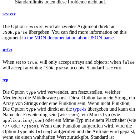
Standardlimits treten diese Probleme nicht auf.
reviver
Die Option
wird als zweites Argument direkt an
reviver
übergeben. You can find more information on this
JSON.parse
argument
in the MDN documentation about JSON.parse
.
strikt
When set to
, will only accept arrays and objects; when
true
false
will accept anything
accepts. Standard ist
.
JSON.parse
true
typ
Die Option
wird verwendet, um festzustellen, welcher
type
Medientyp die Middleware parst. Diese Option kann ein String, ein
Array von Strings oder eine Funktion sein. Wenn nicht Funktion,
Die Option
wird direkt an die
type-is
übergeben und kann ein
type
Name der Erweiterung sein (wie
), ein Mime-Typ (wie
json
) oder ein Mime-Typ mit einem Platzhalter (wie
application/json
oder
). Wenn eine Funktion aufgerufen wird, wird die
*/*
*/json
Option
als
aufgerufen und die Anfrage wird geparst,
type
fn(req)
wenn sie einen wahrhaften Wert zurückgibt. Standard ist