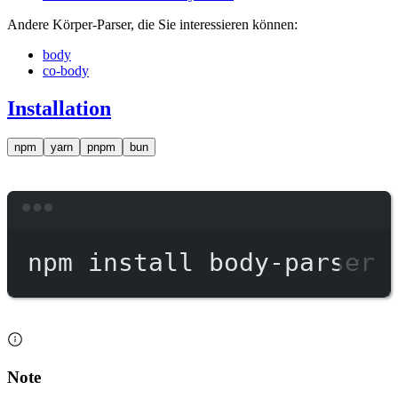
Andere Körper-Parser, die Sie interessieren können:
body
co-body
Installation
npm
yarn
pnpm
bun
Terminal window
npm
install
body-parser
Note