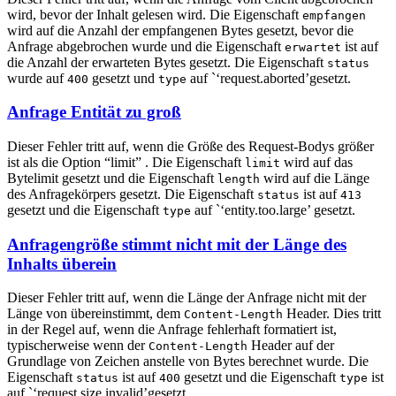
wird, bevor der Inhalt gelesen wird. Die Eigenschaft
empfangen
wird auf die Anzahl der empfangenen Bytes gesetzt, bevor die
Anfrage abgebrochen wurde und die Eigenschaft
ist auf
erwartet
die Anzahl der erwarteten Bytes gesetzt. Die Eigenschaft
status
wurde auf
gesetzt und
auf `‘request.aborted’gesetzt.
400
type
Anfrage Entität zu groß
Dieser Fehler tritt auf, wenn die Größe des Request-Bodys größer
ist als die Option “limit” . Die Eigenschaft
wird auf das
limit
Bytelimit gesetzt und die Eigenschaft
wird auf die Länge
length
des Anfragekörpers gesetzt. Die Eigenschaft
ist auf
status
413
gesetzt und die Eigenschaft
auf `‘entity.too.large’ gesetzt.
type
Anfragengröße stimmt nicht mit der Länge des
Inhalts überein
Dieser Fehler tritt auf, wenn die Länge der Anfrage nicht mit der
Länge von übereinstimmt, dem
Header. Dies tritt
Content-Length
in der Regel auf, wenn die Anfrage fehlerhaft formatiert ist,
typischerweise wenn der
Header auf der
Content-Length
Grundlage von Zeichen anstelle von Bytes berechnet wurde. Die
Eigenschaft
ist auf
gesetzt und die Eigenschaft
ist
status
400
type
auf `‘request.size.invalid’gesetzt.