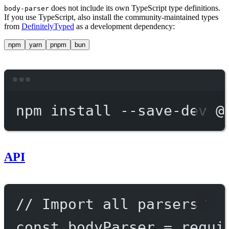
does not include its own TypeScript type definitions.
body-parser
If you use TypeScript, also install the community-maintained types
from
DefinitelyTyped
as a development dependency:
npm
yarn
pnpm
bun
Terminal window
npm
install
--save-dev
@
API
// Import all parsers
const
bodyParser
=
requi