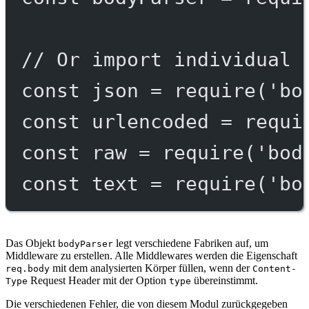
// Or import individual 
const
json
=
require
(
'bo
const
urlencoded
=
requi
const
raw
=
require
(
'bod
const
text
=
require
(
'bo
Das Objekt
legt verschiedene Fabriken auf, um
bodyParser
Middleware zu erstellen. Alle Middlewares werden die Eigenschaft
mit dem analysierten Körper füllen, wenn der
req.body
Content-
Request Header mit der Option
übereinstimmt.
Type
type
Die verschiedenen Fehler, die von diesem Modul zurückgegeben