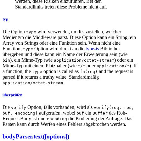
werden, diese Risiken einzuführen. Bei den
Standardlimits treten diese Probleme nicht auf.
typ
Die Option
wird verwendet, um festzustellen, welcher
type
Medientyp die Middleware parst. Diese Option kann ein String, ein
Array von Strings oder eine Funktion sein. Wenn nicht eine
Funktion,
Option wird direkt an die
type-is
Bibliothek
type
übergeben und diese kann ein Name der Erweiterung sein (wie
), ein Mime-Typ (wie
) oder ein
bin
application/octet-stream
Mime-Typ mit einem Platzhalter (wie
oder
). If
*/*
application/*
a function, the
option is called as
and the request is
type
fn(req)
parsed if it returns a truthy value. Standardmäßig
.
application/octet-stream
überprüfen
Die
Option, falls vorhanden, wird als
verify
verify(req, res,
aufgerufen, wobei
ein
des Roh-
buf, encoding)
buf
Buffer
Request-Body ist und
die Kodierung der Anfrage. Das
encoding
Parsen kann durch Werfen eines Fehlers abgebrochen werden.
bodyParser.text([options])