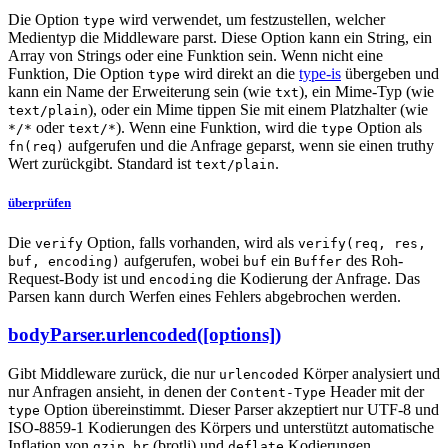
Die Option
wird verwendet, um festzustellen, welcher
type
Medientyp die Middleware parst. Diese Option kann ein String, ein
Array von Strings oder eine Funktion sein. Wenn nicht eine
Funktion, Die Option
wird direkt an die
type-is
übergeben und
type
kann ein Name der Erweiterung sein (wie
), ein Mime-Typ (wie
txt
), oder ein Mime tippen Sie mit einem Platzhalter (wie
text/plain
oder
). Wenn eine Funktion, wird die
Option als
*/*
text/*
type
aufgerufen und die Anfrage geparst, wenn sie einen truthy
fn(req)
Wert zurückgibt. Standard ist
.
text/plain
überprüfen
Die
Option, falls vorhanden, wird als
verify
verify(req, res,
aufgerufen, wobei
ein
des Roh-
buf, encoding)
buf
Buffer
Request-Body ist und
die Kodierung der Anfrage. Das
encoding
Parsen kann durch Werfen eines Fehlers abgebrochen werden.
bodyParser.urlencoded([options])
Gibt Middleware zurück, die nur
Körper analysiert und
urlencoded
nur Anfragen ansieht, in denen der
Header mit der
Content-Type
Option übereinstimmt. Dieser Parser akzeptiert nur UTF-8 und
type
ISO-8859-1 Kodierungen des Körpers und unterstützt automatische
Inflation von
,
(brotli) und
Kodierungen.
gzip
br
deflate