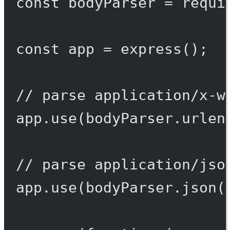
const
bodyParser
=
requi
const
app
=
express
();
// parse application/x-w
app.
use
(bodyParser.
urlen
// parse application/jso
app.
use
(bodyParser.
json
(