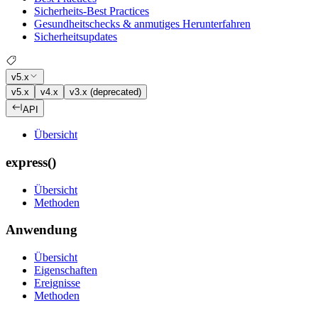
Sicherheits-Best Practices
Gesundheitschecks & anmutiges Herunterfahren
Sicherheitsupdates
v5.x
v5.x
v4.x
v3.x (deprecated)
API
Übersicht
express()
Übersicht
Methoden
Anwendung
Übersicht
Eigenschaften
Ereignisse
Methoden