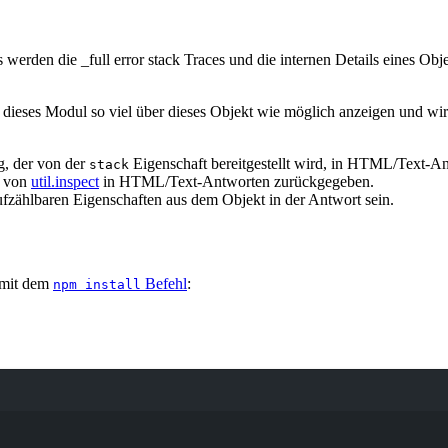
werden die _full error stack Traces und die internen Details eines Obj
d dieses Modul so viel über dieses Objekt wie möglich anzeigen und w
ng, der von der
Eigenschaft bereitgestellt wird, in HTML/Text-A
stack
s von
util.inspect
in HTML/Text-Antworten zurückgegeben.
fzählbaren Eigenschaften aus dem Objekt in der Antwort sein.
t mit dem
Befehl
:
npm install
Terminal window