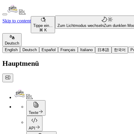
Skip to content
Tippe ein...
Zum Lichtmodus wechseln
Zum dunklen Mo
⌘ K
Deutsch
English
Deutsch
Español
Français
Italiano
日本語
한국어
P
Hauptmenü
Texte
API