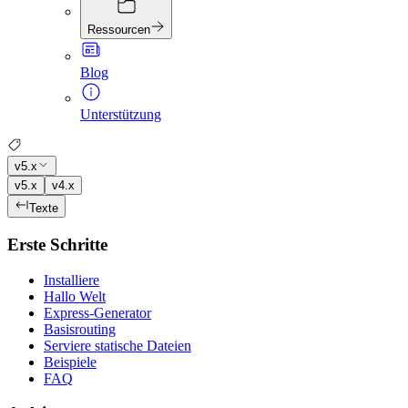
Ressourcen
Blog
Unterstützung
v5.x
v5.x
v4.x
Texte
Erste Schritte
Installiere
Hallo Welt
Express-Generator
Basisrouting
Serviere statische Dateien
Beispiele
FAQ