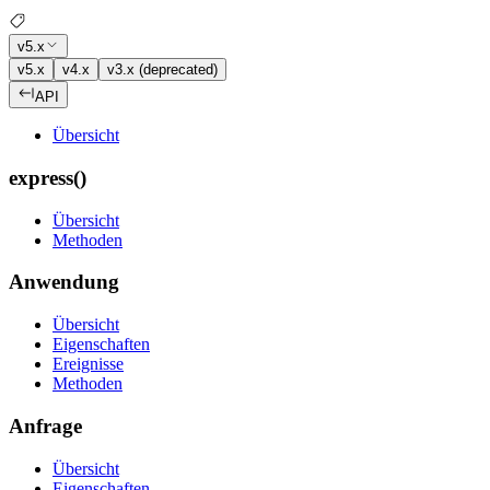
v5.x
v5.x
v4.x
v3.x (deprecated)
API
Übersicht
express()
Übersicht
Methoden
Anwendung
Übersicht
Eigenschaften
Ereignisse
Methoden
Anfrage
Übersicht
Eigenschaften