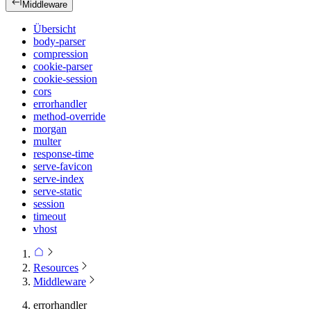
Middleware
Übersicht
body-parser
compression
cookie-parser
cookie-session
cors
errorhandler
method-override
morgan
multer
response-time
serve-favicon
serve-index
serve-static
session
timeout
vhost
Resources
Middleware
errorhandler