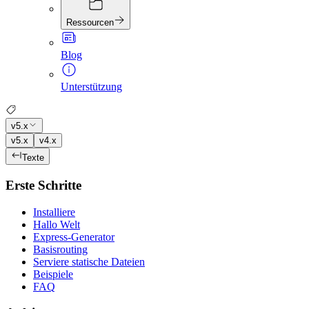
Ressourcen
Blog
Unterstützung
v5.x
v5.x
v4.x
Texte
Erste Schritte
Installiere
Hallo Welt
Express-Generator
Basisrouting
Serviere statische Dateien
Beispiele
FAQ