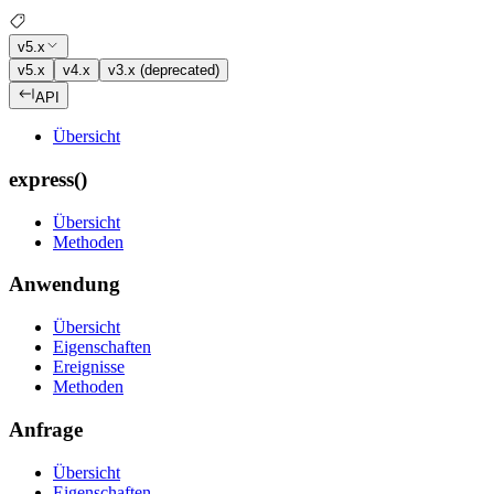
v5.x
v5.x
v4.x
v3.x (deprecated)
API
Übersicht
express()
Übersicht
Methoden
Anwendung
Übersicht
Eigenschaften
Ereignisse
Methoden
Anfrage
Übersicht
Eigenschaften