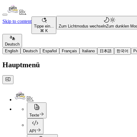
Skip to content
Tippe ein...
Zum Lichtmodus wechseln
Zum dunklen Mo
⌘ K
Deutsch
English
Deutsch
Español
Français
Italiano
日本語
한국어
P
Hauptmenü
Texte
API