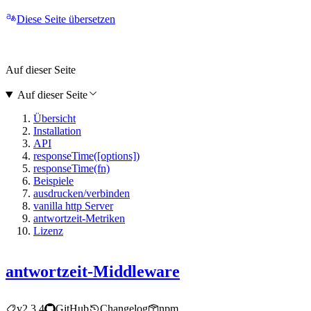
Diese Seite übersetzen
Auf dieser Seite
Auf dieser Seite
Übersicht
Installation
API
responseTime([options])
responseTime(fn)
Beispiele
ausdrucken/verbinden
vanilla http Server
antwortzeit-Metriken
Lizenz
antwortzeit-Middleware
v2.3.4
GitHub
Changelog
npm