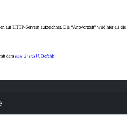
gen auf HTTP-Servern aufzeichnet. Die “Antwortzeit” wird hier als die 
t mit dem
Befehl
:
npm install
Terminal window
e