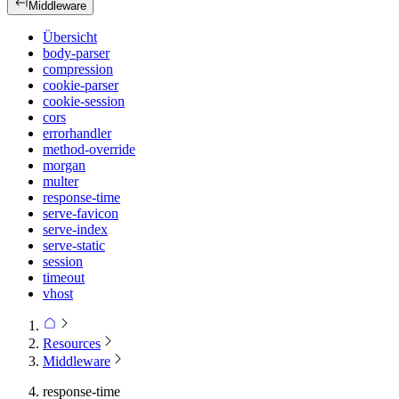
Middleware
Übersicht
body-parser
compression
cookie-parser
cookie-session
cors
errorhandler
method-override
morgan
multer
response-time
serve-favicon
serve-index
serve-static
session
timeout
vhost
Resources
Middleware
response-time