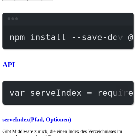
Terminal window
npm
install
--save-dev
@
API
var
 serveIndex 
=
require
serveIndex(Pfad, Optionen)
Gibt Middlware zurück, die einen Index des Verzeichnisses im