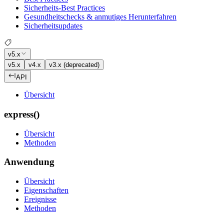
Sicherheits-Best Practices
Gesundheitschecks & anmutiges Herunterfahren
Sicherheitsupdates
v5.x
v5.x
v4.x
v3.x (deprecated)
API
Übersicht
express()
Übersicht
Methoden
Anwendung
Übersicht
Eigenschaften
Ereignisse
Methoden