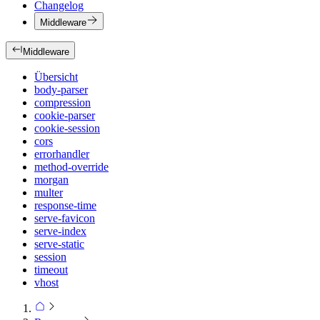
Changelog
Middleware
Middleware
Übersicht
body-parser
compression
cookie-parser
cookie-session
cors
errorhandler
method-override
morgan
multer
response-time
serve-favicon
serve-index
serve-static
session
timeout
vhost