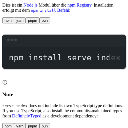
Dies ist ein
Node.js
Modul über die
npm Registry
. Installation
erfolgt mit dem
Befehl
:
npm install
npm
yarn
pnpm
bun
Terminal window
npm
install
serve-index
Note
does not include its own TypeScript type definitions.
serve-index
If you use TypeScript, also install the community-maintained types
from
DefinitelyTyped
as a development dependency:
npm
yarn
pnpm
bun