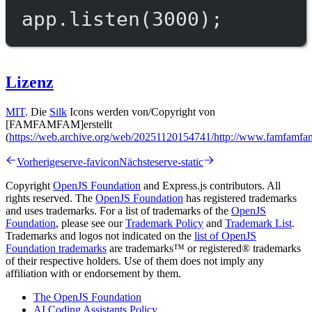
app.
listen
(
3000
);
Lizenz
MIT
. Die
Silk
Icons werden von/Copyright von
[FAMFAMFAM]erstellt
(
https://web.archive.org/web/20251120154741/http://www.famfamfa
Vorherige
serve-favicon
Nächste
serve-static
Copyright
OpenJS Foundation
and Express.js contributors. All
rights reserved. The
OpenJS Foundation
has registered trademarks
and uses trademarks. For a list of trademarks of the
OpenJS
Foundation
, please see our
Trademark Policy
and
Trademark List
.
Trademarks and logos not indicated on the
list of OpenJS
Foundation trademarks
are trademarks™ or registered® trademarks
of their respective holders. Use of them does not imply any
affiliation with or endorsement by them.
The OpenJS Foundation
AI Coding Assistants Policy