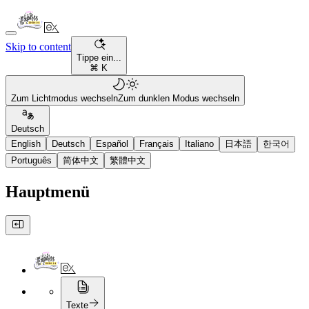
Skip to content
Tippe ein...
⌘ K
Zum Lichtmodus wechseln
Zum dunklen Modus wechseln
Deutsch
English
Deutsch
Español
Français
Italiano
日本語
한국어
Português
简体中文
繁體中文
Hauptmenü
Texte