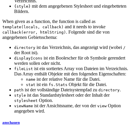
Verzeichnis.
mit dem angegebenen Stylesheet und eingebetteten
{style}
Bildern.
When given as a function, the function is called as
and it needs to invoke
template(locals, callback)
. Folgende sind die von
callback(error, htmlString)
angegebenen Gebietsschema:
ist das Verzeichnis, das angezeigt wird (wobei
directory
/
der Root ist).
ist ein Boolescher für ob Symbole gerendert
displayIcons
werden sollen oder nicht.
ist ein sortiertes Array von Dateien im Verzeichnis.
fileList
Das Array enthält Objekte mit den folgenden Eigenschaften:
ist der relative Name für die Datei.
name
ist ein
Objekt für die Datei.
stat
fs.Stats
ist der vollständige Dateisystempfad zu
.
path
directory
ist das Standardstylesheet oder der Inhalt der
style
Option.
stylesheet
ist der Ansichtsname, der von der
Option
viewName
view
angegeben wird.
anschauen