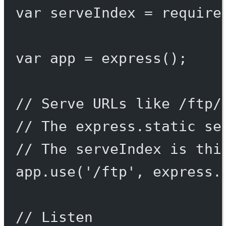
var
 serveIndex 
=
require
var
 app 
=
express
();
// Serve URLs like /ftp/
// The express.static se
// The serveIndex is thi
app.
use
(
'/ftp'
, express.
// Listen