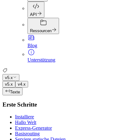
API
Ressourcen
Blog
Unterstützung
v5.x
v5.x
v4.x
Texte
Erste Schritte
Installiere
Hallo Welt
Express-Generator
Basisrouting
Serviere statische Dateien