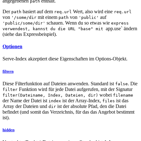
angegebenen
enthält.
path
Der
basiert auf dem
Wert, also wird eine
path
req.url
req.url
von
mit einem
von
auf
'/some/dir
path
'public'
schauen. Wenn du so etwas wie
'public/some/dir'
express
app.use` ändern
verwendest, kannst du die URL "base" mit
(siehe das Expressbeispiel).
Optionen
Serve-Index akzeptiert diese Eigenschaften im Options-Objekt.
filtern
Diese Filterfunktion auf Dateien anwenden. Standard ist
. Die
false
Funktion wird für jede Datei aufgerufen, mit der Signatur
filter
wobei
filter(Dateiname, Index, Dateien, dir)
filename
der Name der Datei ist
ist der Array-Index,
ist das
index
files
Array der Dateien und
ist der absolute Pfad, den die Datei
dir
befindet (und somit das Verzeichnis, für das das Angebot bestimmt
ist).
hidden