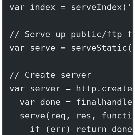
var
 index 
=
serveIndex
(
'
// Serve up public/ftp f
var
 serve 
=
serveStatic
(
// Create server
var
 server 
=
 http.
create
var
 done 
=
finalhandle
serve
(req, res, 
functi
if
 (err) 
return
done