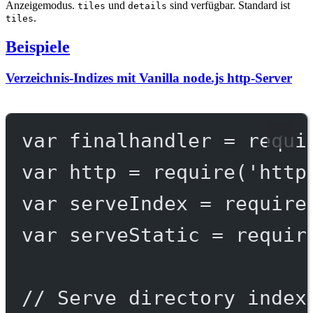
Anzeigemodus.
und
sind verfügbar. Standard ist
tiles
details
.
tiles
Beispiele
Verzeichnis-Indizes mit Vanilla node.js http-Server
var
 finalhandler 
=
requi
var
 http 
=
require
(
'http
var
 serveIndex 
=
require
var
 serveStatic 
=
requir
// Serve directory index