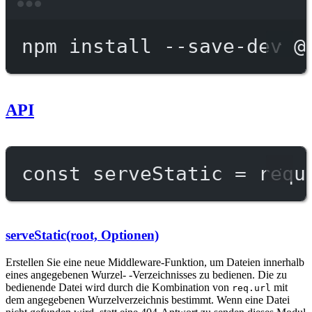
Terminal window
npm
install
--save-dev
@
API
const
serveStatic
=
requ
serveStatic(root, Optionen)
Erstellen Sie eine neue Middleware-Funktion, um Dateien innerhalb
eines angegebenen Wurzel- -Verzeichnisses zu bedienen. Die zu
bedienende Datei wird durch die Kombination von
mit
req.url
dem angegebenen Wurzelverzeichnis bestimmt. Wenn eine Datei