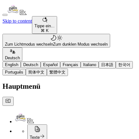
Skip to content
Tippe ein...
⌘ K
Zum Lichtmodus wechseln
Zum dunklen Modus wechseln
Deutsch
English
Deutsch
Español
Français
Italiano
日本語
한국어
Português
简体中文
繁體中文
Hauptmenü
Texte