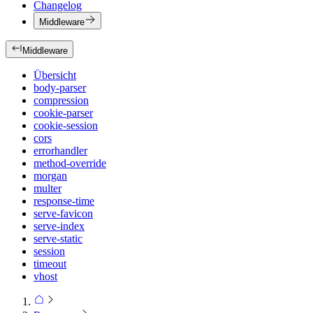
Changelog
Middleware
Middleware
Übersicht
body-parser
compression
cookie-parser
cookie-session
cors
errorhandler
method-override
morgan
multer
response-time
serve-favicon
serve-index
serve-static
session
timeout
vhost