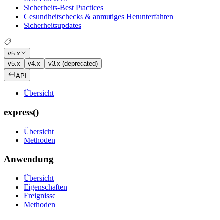
Sicherheits-Best Practices
Gesundheitschecks & anmutiges Herunterfahren
Sicherheitsupdates
v5.x
v5.x
v4.x
v3.x (deprecated)
API
Übersicht
express()
Übersicht
Methoden
Anwendung
Übersicht
Eigenschaften
Ereignisse
Methoden