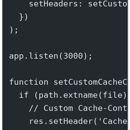
setHeaders: setCusto
})
);
app.
listen
(
3000
);
function
setCustomCacheC
if
 (path.
extname
(file)
// Custom Cache-Cont
res.
setHeader
(
'Cache