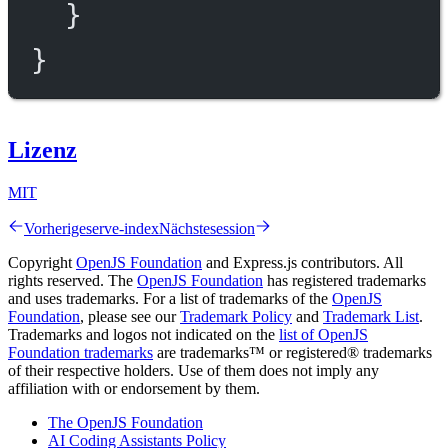
}
}
Lizenz
MIT
Vorherige
serve-index
Nächste
session
Copyright
OpenJS Foundation
and Express.js contributors. All
rights reserved. The
OpenJS Foundation
has registered trademarks
and uses trademarks. For a list of trademarks of the
OpenJS
Foundation
, please see our
Trademark Policy
and
Trademark List
.
Trademarks and logos not indicated on the
list of OpenJS
Foundation trademarks
are trademarks™ or registered® trademarks
of their respective holders. Use of them does not imply any
affiliation with or endorsement by them.
The OpenJS Foundation
AI Coding Assistants Policy