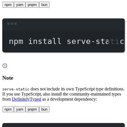
npm
yarn
pnpm
bun
Terminal window
npm
install
serve-static
Note
does not include its own TypeScript type definitions.
serve-static
If you use TypeScript, also install the community-maintained types
from
DefinitelyTyped
as a development dependency:
npm
yarn
pnpm
bun