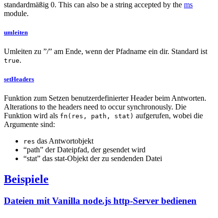
standardmäßig 0. This can also be a string accepted by the
ms
module.
umleiten
Umleiten zu ”/” am Ende, wenn der Pfadname ein dir. Standard ist
.
true
setHeaders
Funktion zum Setzen benutzerdefinierter Header beim Antworten.
Alterations to the headers need to occur synchronously. Die
Funktion wird als
aufgerufen, wobei die
fn(res, path, stat)
Argumente sind:
das Antwortobjekt
res
“path” der Dateipfad, der gesendet wird
“stat” das stat-Objekt der zu sendenden Datei
Beispiele
Dateien mit Vanilla node.js http-Server bedienen