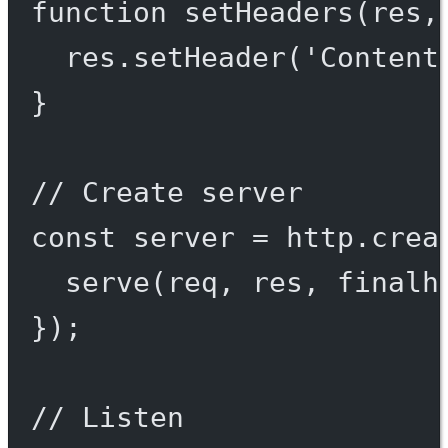
function
setHeaders
(
res
,
res.
setHeader
(
'Content
}
// Create server
const
server
=
 http.
crea
serve
(req, res, 
finalh
});
// Listen