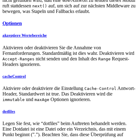
nicht gefunden wird, statt eine 404-Antwort zu senden dieses Modul
ruft stattdessen
auf, um sich auf zur nächsten Middleware zu
next()
bewegen, was Stapeln und Fallbacks erlaubt.
Optionen
akzeptiere Wertebereiche
Aktivieren oder deaktivieren Sie die Annahme von
Fernanforderungen. Standardmäßig ist dies wahr. Deaktivieren wird
nicht senden und den Inhalt des
Request-
Accept-Ranges
Range
Headers ignorieren.
cacheControl
Aktiviere oder deaktiviere die Einstellung
Antwort-
Cache-Control
Header, Standardwert ist true. Das Deaktivieren wird die
und
Optionen ignorieren.
immutable
maxAge
dotfiles
Legen Sie fest, wie “dotfiles” beim Auftreten behandelt werden.
Eine Dotdatei ist eine Datei oder ein Verzeichnis, das mit einem
Punkt beginnt (”.”). Beachten Sie, dass diese Überprüfung auf