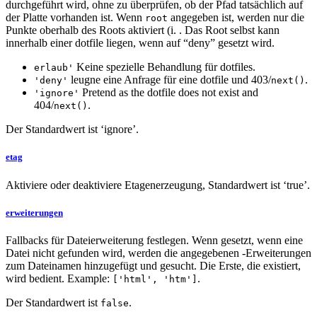
durchgeführt wird, ohne zu überprüfen, ob der Pfad tatsächlich auf
der Platte vorhanden ist. Wenn
angegeben ist, werden nur die
root
Punkte oberhalb des Roots aktiviert (i. . Das Root selbst kann
innerhalb einer dotfile liegen, wenn auf “deny” gesetzt wird.
Keine spezielle Behandlung für dotfiles.
erlaub'
leugne eine Anfrage für eine dotfile und 403/
.
'deny'
next()
Pretend as the dotfile does not exist and
'ignore'
404/
.
next()
Der Standardwert ist ‘ignore’.
etag
Aktiviere oder deaktiviere Etagenerzeugung, Standardwert ist ‘true’.
erweiterungen
Fallbacks für Dateierweiterung festlegen. Wenn gesetzt, wenn eine
Datei nicht gefunden wird, werden die angegebenen -Erweiterungen
zum Dateinamen hinzugefügt und gesucht. Die Erste, die existiert,
wird bedient. Example:
.
['html', 'htm']
Der Standardwert ist
.
false