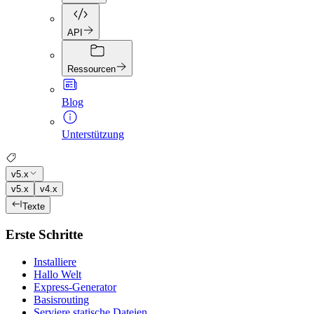
API
Ressourcen
Blog
Unterstützung
v5.x
v5.x
v4.x
Texte
Erste Schritte
Installiere
Hallo Welt
Express-Generator
Basisrouting
Serviere statische Dateien