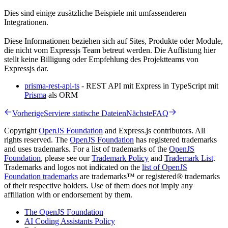
Dies sind einige zusätzliche Beispiele mit umfassenderen
Integrationen.
Diese Informationen beziehen sich auf Sites, Produkte oder Module,
die nicht vom Expressjs Team betreut werden. Die Auflistung hier
stellt keine Billigung oder Empfehlung des Projektteams von
Expressjs dar.
prisma-rest-api-ts
- REST API mit Express in TypeScript mit
Prisma
als ORM
Vorherige
Serviere statische Dateien
Nächste
FAQ
Copyright
OpenJS Foundation
and Express.js contributors. All
rights reserved. The
OpenJS Foundation
has registered trademarks
and uses trademarks. For a list of trademarks of the
OpenJS
Foundation
, please see our
Trademark Policy
and
Trademark List
.
Trademarks and logos not indicated on the
list of OpenJS
Foundation trademarks
are trademarks™ or registered® trademarks
of their respective holders. Use of them does not imply any
affiliation with or endorsement by them.
The OpenJS Foundation
AI Coding Assistants Policy