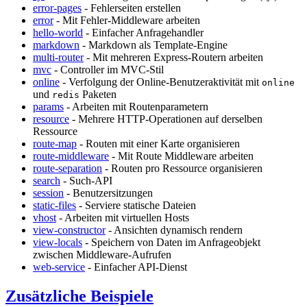
error-pages
- Fehlerseiten erstellen
error
- Mit Fehler-Middleware arbeiten
hello-world
- Einfacher Anfragehandler
markdown
- Markdown als Template-Engine
multi-router
- Mit mehreren Express-Routern arbeiten
mvc
- Controller im MVC-Stil
online
- Verfolgung der Online-Benutzeraktivität mit
online
und
Paketen
redis
params
- Arbeiten mit Routenparametern
resource
- Mehrere HTTP-Operationen auf derselben
Ressource
route-map
- Routen mit einer Karte organisieren
route-middleware
- Mit Route Middleware arbeiten
route-separation
- Routen pro Ressource organisieren
search
- Such-API
session
- Benutzersitzungen
static-files
- Serviere statische Dateien
vhost
- Arbeiten mit virtuellen Hosts
view-constructor
- Ansichten dynamisch rendern
view-locals
- Speichern von Daten im Anfrageobjekt
zwischen Middleware-Aufrufen
web-service
- Einfacher API-Dienst
Zusätzliche Beispiele