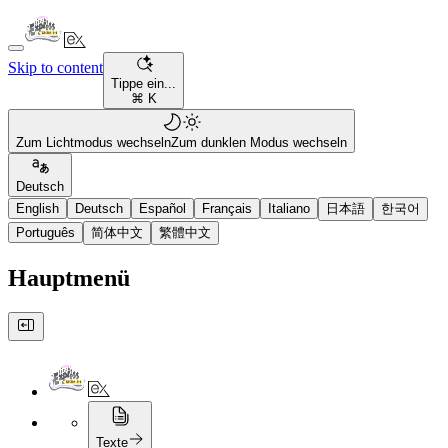
Skip to content
Tippe ein...
⌘ K
Zum Lichtmodus wechseln
Zum dunklen Modus wechseln
Deutsch
English
Deutsch
Español
Français
Italiano
日本語
한국어
Português
简体中文
繁體中文
Hauptmenü
Texte