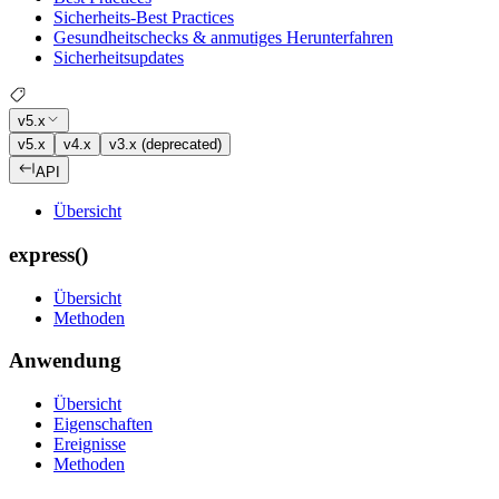
Sicherheits-Best Practices
Gesundheitschecks & anmutiges Herunterfahren
Sicherheitsupdates
v5.x
v5.x
v4.x
v3.x (deprecated)
API
Übersicht
express()
Übersicht
Methoden
Anwendung
Übersicht
Eigenschaften
Ereignisse
Methoden