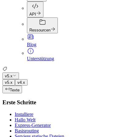
API
Ressourcen
Blog
Unterstützung
v5.x
v5.x
v4.x
Texte
Erste Schritte
Installiere
Hallo Welt
Express-Generator
Basisrouting
Serviere statische Dateien