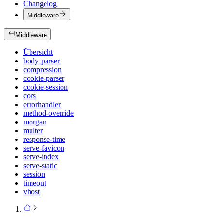
Changelog
Middleware
Middleware
Übersicht
body-parser
compression
cookie-parser
cookie-session
cors
errorhandler
method-override
morgan
multer
response-time
serve-favicon
serve-index
serve-static
session
timeout
vhost