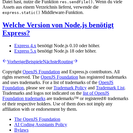
Datei hast, nutze die Funktion
. Wenn du viele
res.sendFile()
Assets aus einem Verzeichnis lieferst, verwende die
Middleware-Funktion.
express.static()
Welche Version von Node.js benötigt
Express?
Express 4.x
benötigt Node.js 0.10 oder höher.
Express 5.x
benötigt Node.js 18 oder höher.
Vorherige
Beispiele
Nächste
Routing
Copyright
OpenJS Foundation
and Express.js contributors. All
rights reserved. The
OpenJS Foundation
has registered trademarks
and uses trademarks. For a list of trademarks of the
OpenJS
Foundation
, please see our
Trademark Policy
and
Trademark List
.
Trademarks and logos not indicated on the
list of OpenJS
Foundation trademarks
are trademarks™ or registered® trademarks
of their respective holders. Use of them does not imply any
affiliation with or endorsement by them.
The OpenJS Foundation
AI Coding Assistants Policy
Bylaws