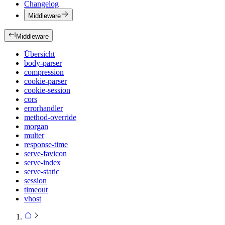
Changelog
Middleware
Middleware
Übersicht
body-parser
compression
cookie-parser
cookie-session
cors
errorhandler
method-override
morgan
multer
response-time
serve-favicon
serve-index
serve-static
session
timeout
vhost