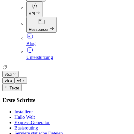
API
Ressourcen
Blog
Unterstützung
v5.x
v5.x
v4.x
Texte
Erste Schritte
Installiere
Hallo Welt
Express-Generator
Basisrouting
Serviere statische Dateien