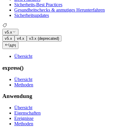
Sicherheits-Best Practices
Gesundheitschecks & anmutiges Herunterfahren
Sicherheitsupdates
v5.x
v5.x
v4.x
v3.x (deprecated)
API
Übersicht
express()
Übersicht
Methoden
Anwendung
Übersicht
Eigenschaften
Ereignisse
Methoden