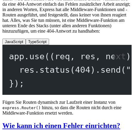
da eine 404-Antwort einfach das Fehlen zusätzlicher Arbeit anzeigt;
in anderen Worten, Express hat alle Middleware-Funktionen und -
Routen ausgeführt, und festgestellt, dass keiner von ihnen reagiert
hat. Alles, was Sie tun müssen, ist eine Middleware-Funktion am
unteren Ende des Stacks (unter allen anderen Funktionen)
hinzuzufügen, um eine 404-Antwort zu handhaben:
JavaScript
TypeScript
app.
use
((
req
, 
res
, 
next
)
res.
status
(
404
).
send
(
"
});
Fügen Sie Routen dynamisch zur Laufzeit einer Instanz von
hinzu, so dass die Routen nicht durch eine
express.Router()
Middleware-Funktion ersetzt werden.
Wie kann ich einen Fehler einrichten?