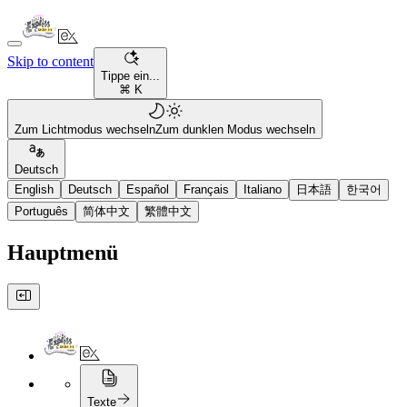
Skip to content
Tippe ein...
⌘ K
Zum Lichtmodus wechseln
Zum dunklen Modus wechseln
Deutsch
English
Deutsch
Español
Français
Italiano
日本語
한국어
Português
简体中文
繁體中文
Hauptmenü
Texte