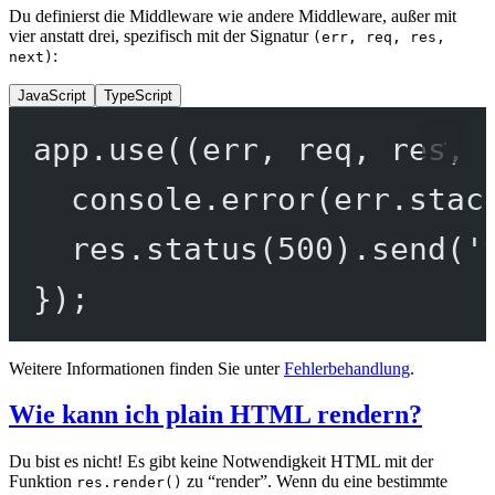
Du definierst die Middleware wie andere Middleware, außer mit
vier anstatt drei, spezifisch mit der Signatur
(err, req, res,
:
next)
JavaScript
TypeScript
app.
use
((
err
, 
req
, 
res
, 
console.
error
(err.stac
res.
status
(
500
).
send
(
'
});
Weitere Informationen finden Sie unter
Fehlerbehandlung
.
Wie kann ich plain HTML rendern?
Du bist es nicht! Es gibt keine Notwendigkeit HTML mit der
Funktion
zu “render”. Wenn du eine bestimmte
res.render()