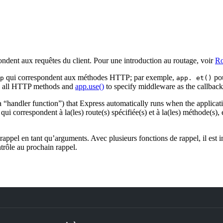
dent aux requêtes du client. Pour une introduction au routage, voir
Ro
qui correspondent aux méthodes HTTP; par exemple,
pou
p
app. et()
e all HTTP methods and
app.use()
to specify middleware as the callbac
 “handler function”) that Express automatically runs when the applicati
i correspondent à la(les) route(s) spécifiée(s) et à la(les) méthode(s), 
rappel en tant qu’arguments. Avec plusieurs fonctions de rappel, il est 
ntrôle au prochain rappel.