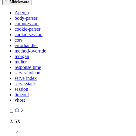
Middleware
Aperçu
body-parser
compression
cookie-parser
cookie-session
cors
errorhandler
method-override
morgan
multer
response-time
serve-favicon
serve-index
serve-static
session
timeout
vhost
5X