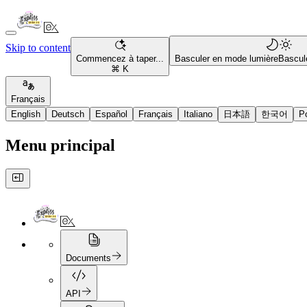
Skip to content
Commencez à taper...
Basculer en mode lumière
Bascul
⌘ K
Français
English
Deutsch
Español
Français
Italiano
日本語
한국어
P
Menu principal
Documents
API