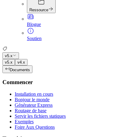
Ressource
Blogue
Soutien
v5.x
v5.x
v4.x
Documents
Commencer
Installation en cours
Bonjour le monde
Générateur Express
Routage de base
Servir les fichiers statiques
Exemples
Foire Aux Questions