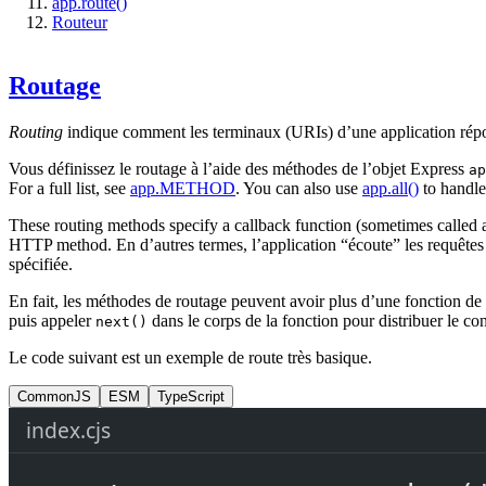
app.route()
Routeur
Routage
Routing
indique comment les terminaux (URIs) d’une application répon
Vous définissez le routage à l’aide des méthodes de l’objet Express
ap
For a full list, see
app.METHOD
. You can also use
app.all()
to handl
These routing methods specify a callback function (sometimes called a
HTTP method. En d’autres termes, l’application “écoute” les requêtes qu
spécifiée.
En fait, les méthodes de routage peuvent avoir plus d’une fonction de 
puis appeler
dans le corps de la fonction pour distribuer le co
next()
Le code suivant est un exemple de route très basique.
CommonJS
ESM
TypeScript
index.cjs