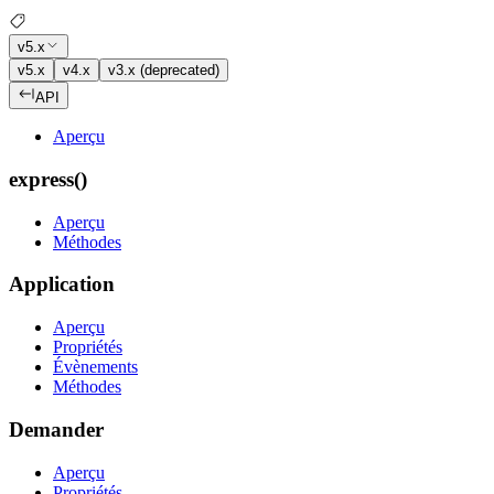
v5.x
v5.x
v4.x
v3.x (deprecated)
API
Aperçu
express()
Aperçu
Méthodes
Application
Aperçu
Propriétés
Évènements
Méthodes
Demander
Aperçu
Propriétés