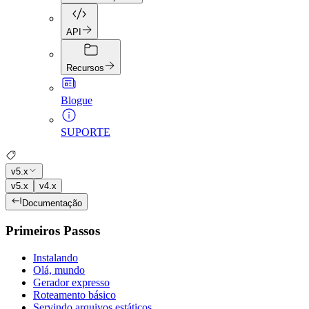
API
Recursos
Blogue
SUPORTE
v5.x
v5.x
v4.x
Documentação
Primeiros Passos
Instalando
Olá, mundo
Gerador expresso
Roteamento básico
Servindo arquivos estáticos