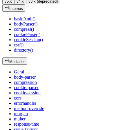
v5.x
v4.x
v3.x (deprecated)
Internos
basicAuth()
bodyParser()
compress()
cookieParser()
cookieSession()
csrf()
directory()
Mediador
Geral
body-parser
compression
cookie-parser
cookie-session
cors
errorhandler
method-override
morgan
multer
response-time
serve-favicon