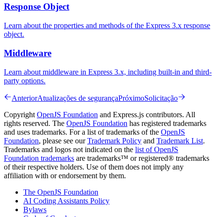
Response Object
Learn about the properties and methods of the Express 3.x response
object.
Middleware
Learn about middleware in Express 3.x, including built-in and third-
party options.
Anterior
Atualizações de segurança
Próximo
Solicitação
Copyright
OpenJS Foundation
and Express.js contributors. All
rights reserved. The
OpenJS Foundation
has registered trademarks
and uses trademarks. For a list of trademarks of the
OpenJS
Foundation
, please see our
Trademark Policy
and
Trademark List
.
Trademarks and logos not indicated on the
list of OpenJS
Foundation trademarks
are trademarks™ or registered® trademarks
of their respective holders. Use of them does not imply any
affiliation with or endorsement by them.
The OpenJS Foundation
AI Coding Assistants Policy
Bylaws