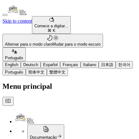
Skip to content
Comece a digitar...
⌘ K
Alternar para o modo claro
Mudar para o modo escuro
Português
English
Deutsch
Español
Français
Italiano
日本語
한국어
Português
简体中文
繁體中文
Menu principal
Documentação