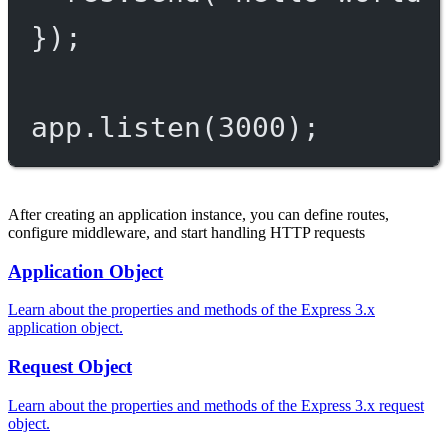
});
app.
listen
(
3000
);
After creating an application instance, you can define routes,
configure middleware, and start handling HTTP requests
Application Object
Learn about the properties and methods of the Express 3.x
application object.
Request Object
Learn about the properties and methods of the Express 3.x request
object.