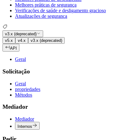
Melhores práticas de segurança
Verificações de saúde e desligamento gracioso
Atualizações de segurança
v3.x (deprecated)
v5.x
v4.x
v3.x (deprecated)
API
Geral
Solicitação
Geral
propriedades
Métodos
Mediador
Mediador
Internos
Pedir