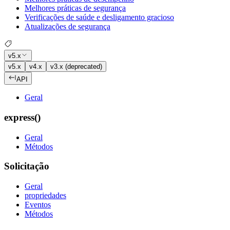
Melhores práticas de segurança
Verificações de saúde e desligamento gracioso
Atualizações de segurança
v5.x
v5.x
v4.x
v3.x (deprecated)
API
Geral
express()
Geral
Métodos
Solicitação
Geral
propriedades
Eventos
Métodos