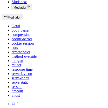
Mudanças
Mediador
Mediador
Geral
body-parser
compression
cookie-parser
cookie-session
cors
errorhandler
method-override
morgan
multer
response-time
serve-favicon
serve-index
serve-static
session
timeout
vhost