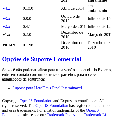
2024
andamento
em
v4.x
0.10.0
Abril de 2014
andamento
Outubro de
v3.x
0.8.0
Julho de 2015
2012
v2.x
0.4.1
Março de 2011
Julho de 2012
Dezembro de
v1.x
0.2.0
Março de 2011
2010
Dezembro de
Dezembro de
v0.14.x
0.1.98
2010
2010
Opções de Suporte Comercial
Se você não puder atualizar para uma versão suportada do Express,
entre em contato com um de nossos parceiros para receber
atualizações de segurança:
Suporte para HeroDevs Final Interminável
Copyright
OpenJS Foundation
and Express.js contributors. All
rights reserved. The
OpenJS Foundation
has registered trademarks
and uses trademarks. For a list of trademarks of the
OpenJS
Foundation
, please see our
Trademark Policy
and
Trademark List
.