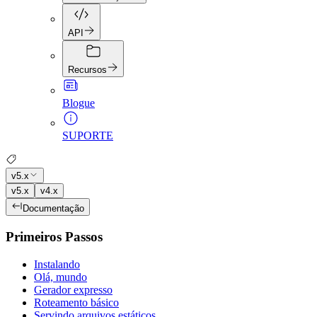
API
Recursos
Blogue
SUPORTE
v5.x
v5.x
v4.x
Documentação
Primeiros Passos
Instalando
Olá, mundo
Gerador expresso
Roteamento básico
Servindo arquivos estáticos