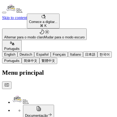
Skip to content
Comece a digitar...
⌘ K
Alternar para o modo claro
Mudar para o modo escuro
Português
English
Deutsch
Español
Français
Italiano
日本語
한국어
Português
简体中文
繁體中文
Menu principal
Documentação