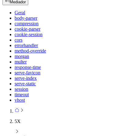
Mediador
Geral
body-parser
compression
cookie-parser
cookie-session
cors
errorhandler
method-override
morgan
multer
response-time
serve-favicon
serve-index
serve-static
session
timeout
vhost
5X