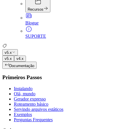
Recursos
Blogue
SUPORTE
v5.x
v5.x
v4.x
Documentação
Primeiros Passos
Instalando
Olá, mundo
Gerador expresso
Roteamento básico
Servindo arquivos estáticos
Exemplos
Perguntas Frequentes