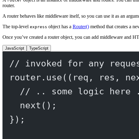
router
router.
A router behaves like middleware itself, so you can use it as an argu
The top-level
object has a
Router()
method that creates a n
express
Once you’ve created a router object, you can add middleware and H
JavaScript
TypeScript
// invoked for any reque
router.
use
((
req
, 
res
, 
ne
// .. some logic here 
next
();
});