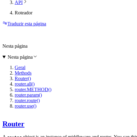
API
Roteador
Traduzir esta página
Nesta página
Nesta página
Geral
Methods
Router()
router.all()
router.METHOD()
router.param()
router.route()
router.use()
Router
A
object is an instance of middleware and routes. You can thi