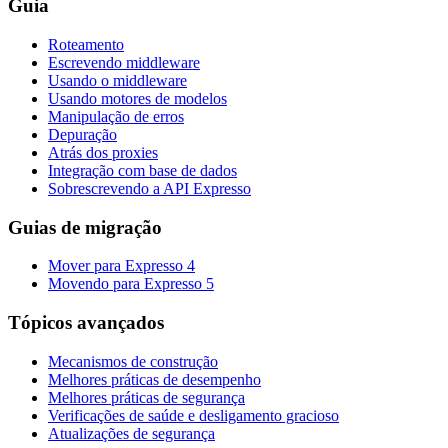
Guia
Roteamento
Escrevendo middleware
Usando o middleware
Usando motores de modelos
Manipulação de erros
Depuração
Atrás dos proxies
Integração com base de dados
Sobrescrevendo a API Expresso
Guias de migração
Mover para Expresso 4
Movendo para Expresso 5
Tópicos avançados
Mecanismos de construção
Melhores práticas de desempenho
Melhores práticas de segurança
Verificações de saúde e desligamento gracioso
Atualizações de segurança