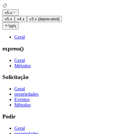
v5.x
v5.x
v4.x
v3.x (deprecated)
API
Geral
express()
Geral
Métodos
Solicitação
Geral
propriedades
Eventos
Métodos
Pedir
Geral
propriedades