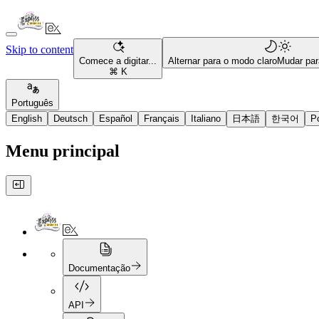
Skip to content
Comece a digitar...
Alternar para o modo claro
Mudar par
⌘ K
Português
English
Deutsch
Español
Français
Italiano
日本語
한국어
P
Menu principal
Documentação
API