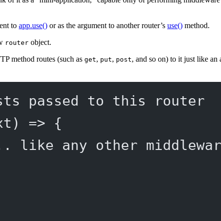
ment to
app.use()
or as the argument to another router’s
use()
method.
ew
object.
router
TTP method routes (such as
,
,
, and so on) to it just like a
get
put
post
sts passed to this router
xt
) 
=>
 {
.. like any other middlewa