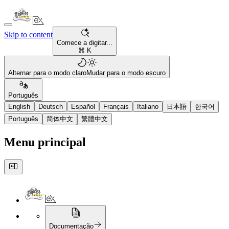
Skip to content
Comece a digitar...
⌘ K
Alternar para o modo claro
Mudar para o modo escuro
Português
English
Deutsch
Español
Français
Italiano
日本語
한국어
Português
简体中文
繁體中文
Menu principal
Documentação