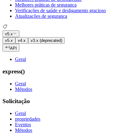
Melhores práticas de segurança
Verificações de saúde e desligamento gracioso
Atualizações de segurança
v5.x
v5.x
v4.x
v3.x (deprecated)
API
Geral
express()
Geral
Métodos
Solicitação
Geral
propriedades
Eventos
Métodos