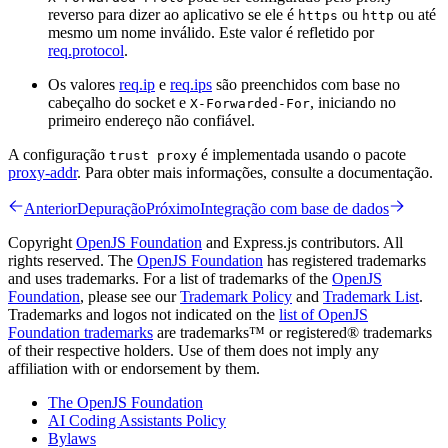
reverso para dizer ao aplicativo se ele é
ou
ou até
https
http
mesmo um nome inválido. Este valor é refletido por
req.protocol
.
Os valores
req.ip
e
req.ips
são preenchidos com base no
cabeçalho do socket e
, iniciando no
X-Forwarded-For
primeiro endereço não confiável.
A configuração
é implementada usando o pacote
trust proxy
proxy-addr
. Para obter mais informações, consulte a documentação.
Anterior
Depuração
Próximo
Integração com base de dados
Copyright
OpenJS Foundation
and Express.js contributors. All
rights reserved. The
OpenJS Foundation
has registered trademarks
and uses trademarks. For a list of trademarks of the
OpenJS
Foundation
, please see our
Trademark Policy
and
Trademark List
.
Trademarks and logos not indicated on the
list of OpenJS
Foundation trademarks
are trademarks™ or registered® trademarks
of their respective holders. Use of them does not imply any
affiliation with or endorsement by them.
The OpenJS Foundation
AI Coding Assistants Policy
Bylaws