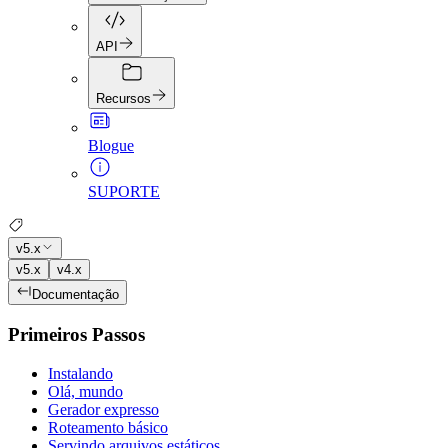
API
Recursos
Blogue
SUPORTE
v5.x
v5.x
v4.x
Documentação
Primeiros Passos
Instalando
Olá, mundo
Gerador expresso
Roteamento básico
Servindo arquivos estáticos