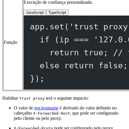
Execução de confiança personalizada.
JavaScript
TypeScript
app.
set
(
'trust proxy
if
 (ip 
===
'127.0.
Função
return
true
; 
// 
else
return
false
;
});
Habilitar
terá o seguinte impacto:
trust proxy
O valor de
req.hostname
é derivado do valor definido no
cabeçalho
, que pode ser configurado
X-Forwarded-Host
pelo cliente ou pelo proxy.
pode ser configurado pelo proxy
X-Forwarded-Proto