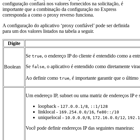
configuração confiará nos valores fornecidos na solicitação, é
importante que a combinação da configuração no Express
corresponda a como o proxy reverso funciona.
A configuração do aplicativo ‘proxy confiável’ pode ser definida
para um dos valores listados na tabela a seguir.
Digite
Se
, o endereço IP do cliente é entendido como a en
true
Se
, o aplicativo é entendido como diretamente vira
Boolean
false
Ao definir como
, é importante garantir que o últim
true
Um endereço IP, subnet ou uma matriz de endereços IP e s
loopback -
,
127.0.0.1/8
::1/128
linklocal -
,
169.254.0.0/16
fe80::/10
uniquelocal -
,
,
10.0.0.0/8
172.16.0.0/12
192.1
Você pode definir endereços IP das seguintes maneiras: