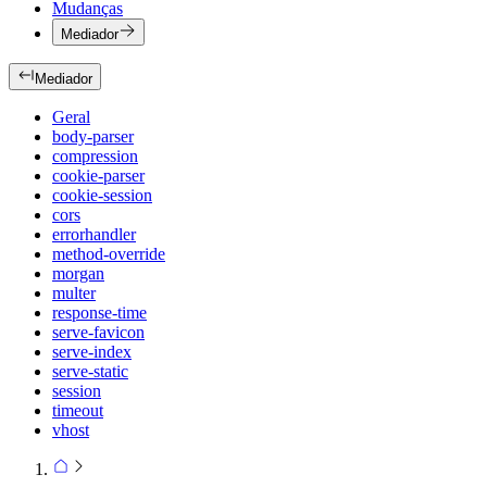
Mudanças
Mediador
Mediador
Geral
body-parser
compression
cookie-parser
cookie-session
cors
errorhandler
method-override
morgan
multer
response-time
serve-favicon
serve-index
serve-static
session
timeout
vhost