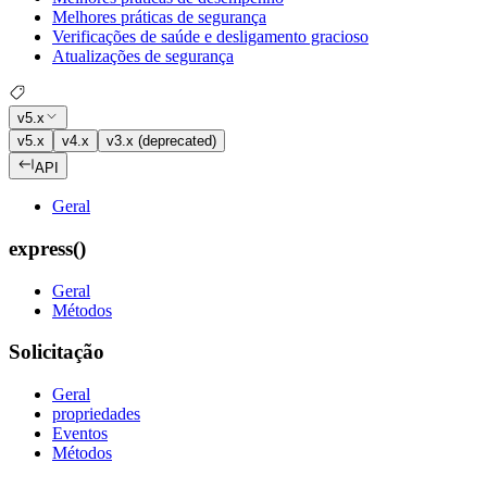
Melhores práticas de segurança
Verificações de saúde e desligamento gracioso
Atualizações de segurança
v5.x
v5.x
v4.x
v3.x (deprecated)
API
Geral
express()
Geral
Métodos
Solicitação
Geral
propriedades
Eventos
Métodos