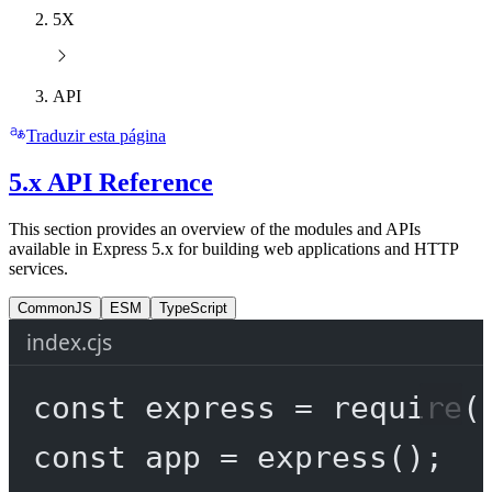
5X
API
Traduzir esta página
5.x API Reference
This section provides an overview of the modules and APIs
available in Express 5.x for building web applications and HTTP
services.
CommonJS
ESM
TypeScript
index.cjs
const
express
=
require
(
const
app
=
express
();