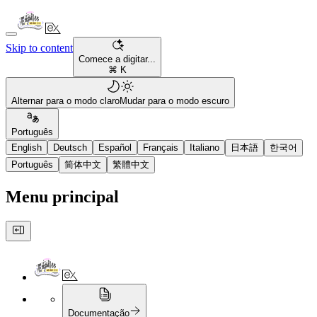
Skip to content
Comece a digitar...
⌘ K
Alternar para o modo claro
Mudar para o modo escuro
Português
English
Deutsch
Español
Français
Italiano
日本語
한국어
Português
简体中文
繁體中文
Menu principal
Documentação