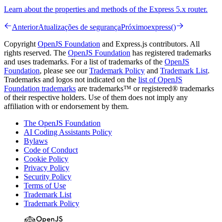
Learn about the properties and methods of the Express 5.x router.
Anterior
Atualizações de segurança
Próximo
express()
Copyright
OpenJS Foundation
and Express.js contributors. All
rights reserved. The
OpenJS Foundation
has registered trademarks
and uses trademarks. For a list of trademarks of the
OpenJS
Foundation
, please see our
Trademark Policy
and
Trademark List
.
Trademarks and logos not indicated on the
list of OpenJS
Foundation trademarks
are trademarks™ or registered® trademarks
of their respective holders. Use of them does not imply any
affiliation with or endorsement by them.
The OpenJS Foundation
AI Coding Assistants Policy
Bylaws
Code of Conduct
Cookie Policy
Privacy Policy
Security Policy
Terms of Use
Trademark List
Trademark Policy