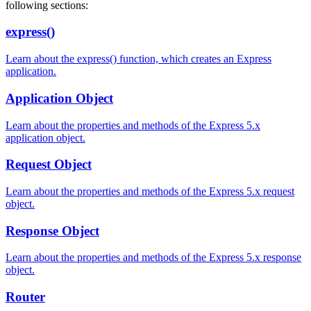
following sections:
express()
Learn about the express() function, which creates an Express
application.
Application Object
Learn about the properties and methods of the Express 5.x
application object.
Request Object
Learn about the properties and methods of the Express 5.x request
object.
Response Object
Learn about the properties and methods of the Express 5.x response
object.
Router