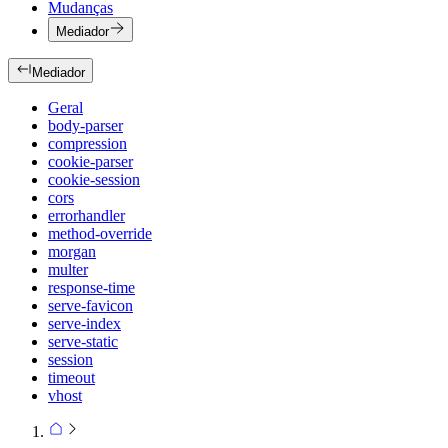
Mudanças
Mediador
Mediador
Geral
body-parser
compression
cookie-parser
cookie-session
cors
errorhandler
method-override
morgan
multer
response-time
serve-favicon
serve-index
serve-static
session
timeout
vhost