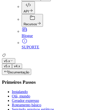
API
Recursos
Blogue
SUPORTE
v5.x
v5.x
v4.x
Documentação
Primeiros Passos
Instalando
Olá, mundo
Gerador expresso
Roteamento básico
Servindo arquivos estáticos