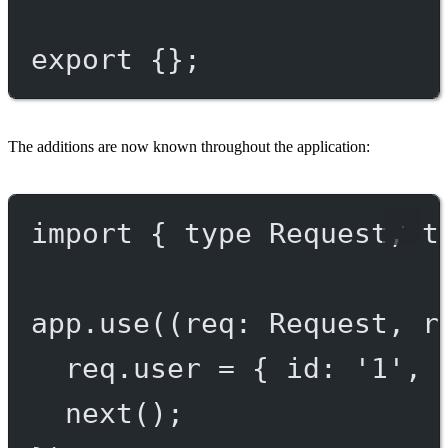
export
 {};
The additions are now known throughout the application:
import
 { 
type
 Request, 
t
app.
use
((
req
:
Request
, 
r
req.user 
=
 { id: 
'1'
, 
next
();