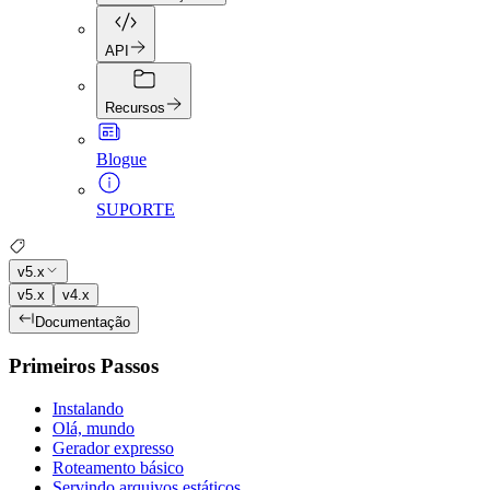
API
Recursos
Blogue
SUPORTE
v5.x
v5.x
v4.x
Documentação
Primeiros Passos
Instalando
Olá, mundo
Gerador expresso
Roteamento básico
Servindo arquivos estáticos