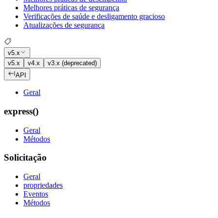
Melhores práticas de segurança
Verificações de saúde e desligamento gracioso
Atualizações de segurança
v5.x
v5.x
v4.x
v3.x (deprecated)
API
Geral
express()
Geral
Métodos
Solicitação
Geral
propriedades
Eventos
Métodos