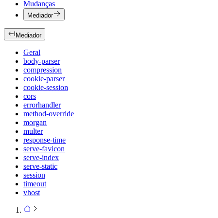
Mudanças
Mediador
Mediador
Geral
body-parser
compression
cookie-parser
cookie-session
cors
errorhandler
method-override
morgan
multer
response-time
serve-favicon
serve-index
serve-static
session
timeout
vhost