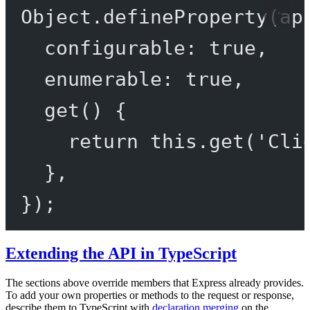
Object.
defineProperty
(ap
configurable: 
true
,
enumerable: 
true
,
get
() {
return
this
.
get
(
'Cli
},
});
Extending the API in TypeScript
The sections above override members that Express already provides.
To add your own properties or methods to the request or response,
describe them to TypeScript with
declaration merging
on the