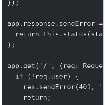
});
app.response.
sendError
=
return
this
.
status
(sta
};
app.
get
(
'/'
, (
req
:
Reque
if
 (
!
req.user) {
res.
sendError
(
401
, 
'
return
;