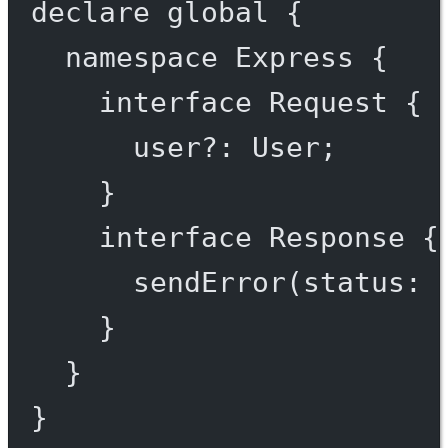
declare
 global {
namespace
Express
 {
interface
Request
 {
user
?:
User
;
}
interface
Response
 {
sendError
(
status
:
}
}
}