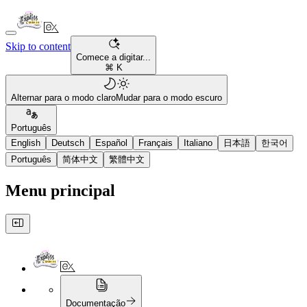
Skip to content
Comece a digitar...
⌘ K
Alternar para o modo claro
Mudar para o modo escuro
Português
English
Deutsch
Español
Français
Italiano
日本語
한국어
Português
简体中文
繁體中文
Menu principal
Documentação