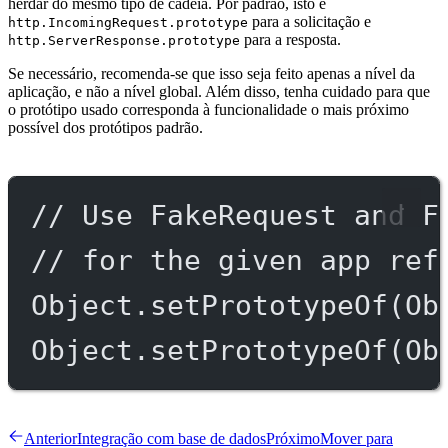
herdar do mesmo tipo de cadeia. Por padrão, isto é
para a solicitação e
http.IncomingRequest.prototype
para a resposta.
http.ServerResponse.prototype
Se necessário, recomenda-se que isso seja feito apenas a nível da
aplicação, e não a nível global. Além disso, tenha cuidado para que
o protótipo usado corresponda à funcionalidade o mais próximo
possível dos protótipos padrão.
// Use FakeRequest and F
// for the given app ref
Object.
setPrototypeOf
(Ob
Object.
setPrototypeOf
(Ob
Anterior
Integração com base de dados
Próximo
Mover para