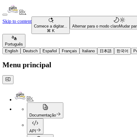
Skip to content
Comece a digitar...
Alternar para o modo claro
Mudar par
⌘ K
Português
English
Deutsch
Español
Français
Italiano
日本語
한국어
P
Menu principal
Documentação
API