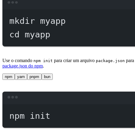
mkdir
myapp
cd
myapp
Use o comando
para criar um arquivo
para 
npm init
package.json
package.json do npm
.
npm
yarn
pnpm
bun
npm
init