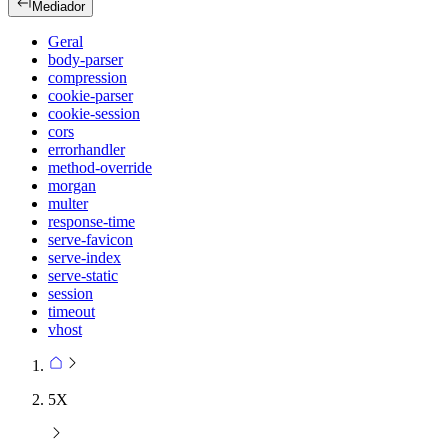
Mediador
Geral
body-parser
compression
cookie-parser
cookie-session
cors
errorhandler
method-override
morgan
multer
response-time
serve-favicon
serve-index
serve-static
session
timeout
vhost
5X