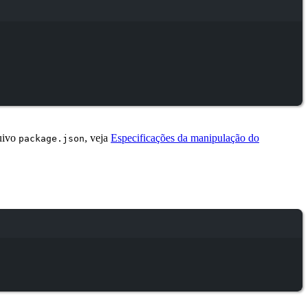
quivo
, veja
Especificações da manipulação do
package.json