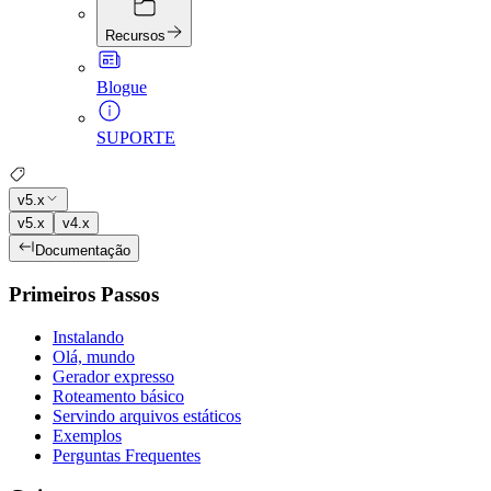
Recursos
Blogue
SUPORTE
v5.x
v5.x
v4.x
Documentação
Primeiros Passos
Instalando
Olá, mundo
Gerador expresso
Roteamento básico
Servindo arquivos estáticos
Exemplos
Perguntas Frequentes