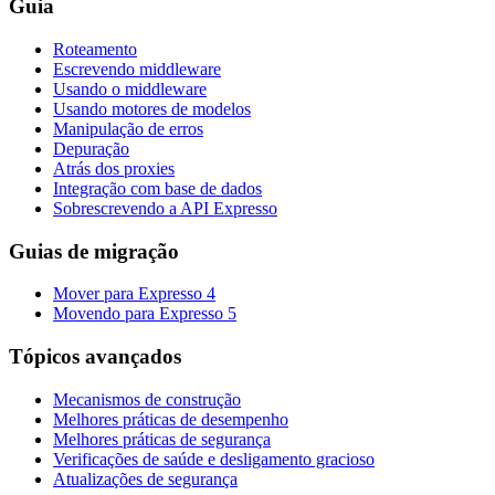
Guia
Roteamento
Escrevendo middleware
Usando o middleware
Usando motores de modelos
Manipulação de erros
Depuração
Atrás dos proxies
Integração com base de dados
Sobrescrevendo a API Expresso
Guias de migração
Mover para Expresso 4
Movendo para Expresso 5
Tópicos avançados
Mecanismos de construção
Melhores práticas de desempenho
Melhores práticas de segurança
Verificações de saúde e desligamento gracioso
Atualizações de segurança