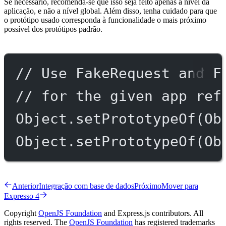
Se necessário, recomenda-se que isso seja feito apenas a nível da
aplicação, e não a nível global. Além disso, tenha cuidado para que
o protótipo usado corresponda à funcionalidade o mais próximo
possível dos protótipos padrão.
// Use FakeRequest and F
// for the given app ref
Object.
setPrototypeOf
(Ob
Object.
setPrototypeOf
(Ob
Anterior
Integração com base de dados
Próximo
Mover para
Expresso 4
Copyright
OpenJS Foundation
and Express.js contributors. All
rights reserved. The
OpenJS Foundation
has registered trademarks