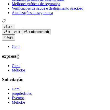
Melhores práticas de segurança
Verificações de saúde e desligamento gracioso
Atualizações de segurança
v5.x
v5.x
v4.x
v3.x (deprecated)
API
Geral
express()
Geral
Métodos
Solicitação
Geral
propriedades
Eventos
Métodos