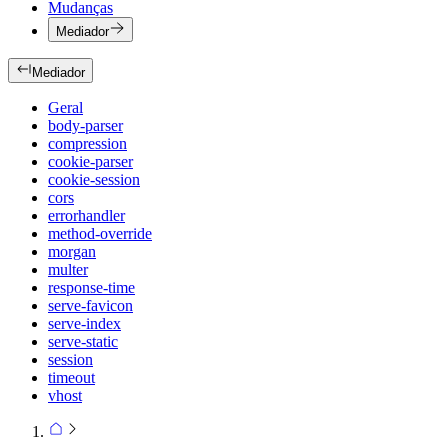
Mudanças
Mediador
Mediador
Geral
body-parser
compression
cookie-parser
cookie-session
cors
errorhandler
method-override
morgan
multer
response-time
serve-favicon
serve-index
serve-static
session
timeout
vhost