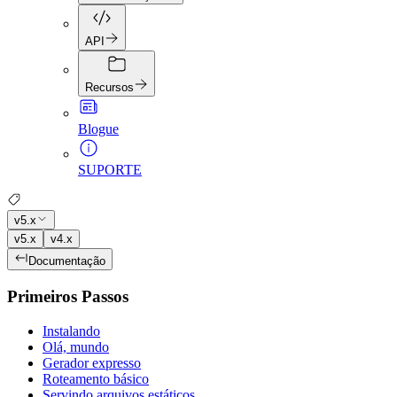
API
Recursos
Blogue
SUPORTE
v5.x
v5.x
v4.x
Documentação
Primeiros Passos
Instalando
Olá, mundo
Gerador expresso
Roteamento básico
Servindo arquivos estáticos