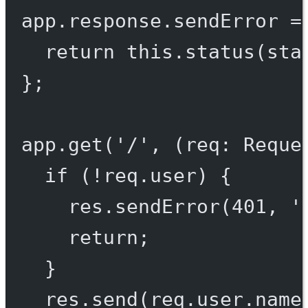
app.response.
sendError
=
return
this
.
status
(sta
};
app.
get
(
'/'
, (
req
:
Reque
if
 (
!
req.user) {
res.
sendError
(
401
, 
'
return
;
}
res.
send
(req.user.name