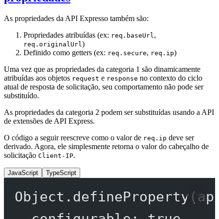
As propriedades da API Expresso também são:
Propriedades atribuídas (ex:
,
req.baseUrl
)
req.originalUrl
Definido como getters (ex:
,
)
req.secure
req.ip
Uma vez que as propriedades da categoria 1 são dinamicamente
atribuídas aos objetos
e
no contexto do ciclo
request
response
atual de resposta de solicitação, seu comportamento não pode ser
substituído.
As propriedades da categoria 2 podem ser substituídas usando a API
de extensões de API Express.
O código a seguir reescreve como o valor de
deve ser
req.ip
derivado. Agora, ele simplesmente retorna o valor do cabeçalho de
solicitação
.
Client-IP
JavaScript
TypeScript
Object.
defineProperty
(ap
configurable: 
true
,