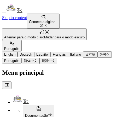
Skip to content
Comece a digitar...
⌘ K
Alternar para o modo claro
Mudar para o modo escuro
Português
English
Deutsch
Español
Français
Italiano
日本語
한국어
Português
简体中文
繁體中文
Menu principal
Documentação