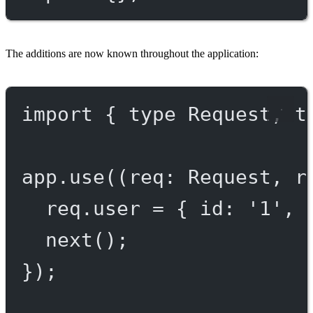
The additions are now known throughout the application:
import
 { 
type
 Request, 
t
app.
use
((
req
:
Request
, 
r
req.user 
=
 { id: 
'1'
, 
next
();
});