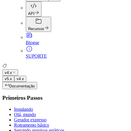
API
Recursos
Blogue
SUPORTE
v4.x
v5.x
v4.x
Documentação
Primeiros Passos
Instalando
Olá, mundo
Gerador expresso
Roteamento básico
Servindo arquivos estáticos