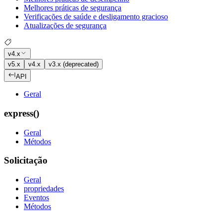
Melhores práticas de segurança
Verificações de saúde e desligamento gracioso
Atualizações de segurança
v4.x
v5.x
v4.x
v3.x (deprecated)
API
Geral
express()
Geral
Métodos
Solicitação
Geral
propriedades
Eventos
Métodos