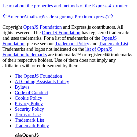
Learn about the properties and methods of the Express 4.x router.
Anterior
Atualizações de segurança
Próximo
express()
Copyright
OpenJS Foundation
and Express.js contributors. All
rights reserved. The
OpenJS Foundation
has registered trademarks
and uses trademarks. For a list of trademarks of the
OpenJS
Foundation
, please see our
Trademark Policy
and
Trademark List
.
Trademarks and logos not indicated on the
list of OpenJS
Foundation trademarks
are trademarks™ or registered® trademarks
of their respective holders. Use of them does not imply any
affiliation with or endorsement by them.
The OpenJS Foundation
AI Coding Assistants Policy
Bylaws
Code of Conduct
Cookie Policy
Privacy Policy
Security Policy
Terms of Use
Trademark List
Trademark Policy