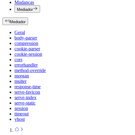
Mudanças
Mediador
Mediador
Geral
body-parser
compression
cookie-parser
cookie-session
cors
errorhandler
method-override
morgan
multer
response-time
serve-favicon
serve-index
serve-static
session
timeout
vhost