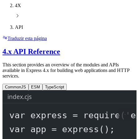
4X
API
Traduzir esta página
4.x API Reference
This section provides an overview of the modules and APIs
available in Express 4.x for building web applications and HTTP
services.
CommonJS
ESM
TypeScript
index.cjs
var
 express 
=
require
(
'e
var
 app 
=
express
();