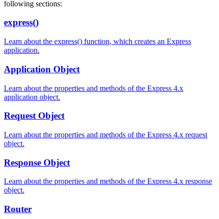
following sections:
express()
Learn about the express() function, which creates an Express
application.
Application Object
Learn about the properties and methods of the Express 4.x
application object.
Request Object
Learn about the properties and methods of the Express 4.x request
object.
Response Object
Learn about the properties and methods of the Express 4.x response
object.
Router