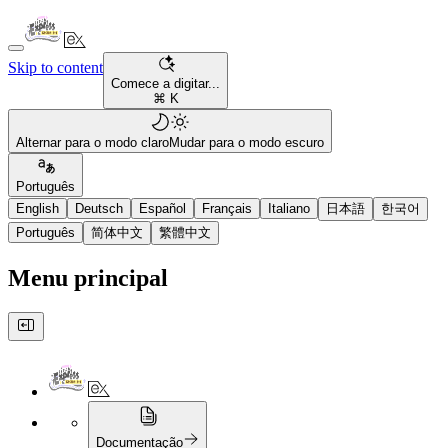
Skip to content
Comece a digitar...
⌘ K
Alternar para o modo claro
Mudar para o modo escuro
Português
English
Deutsch
Español
Français
Italiano
日本語
한국어
Português
简体中文
繁體中文
Menu principal
Documentação