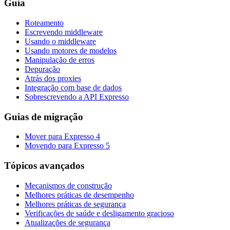
Guia
Roteamento
Escrevendo middleware
Usando o middleware
Usando motores de modelos
Manipulação de erros
Depuração
Atrás dos proxies
Integração com base de dados
Sobrescrevendo a API Expresso
Guias de migração
Mover para Expresso 4
Movendo para Expresso 5
Tópicos avançados
Mecanismos de construção
Melhores práticas de desempenho
Melhores práticas de segurança
Verificações de saúde e desligamento gracioso
Atualizações de segurança