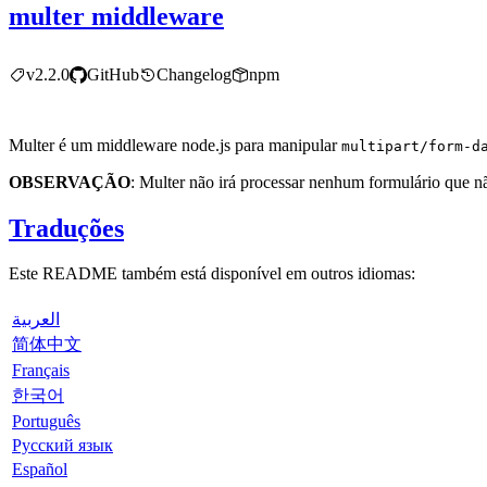
multer middleware
v2.2.0
GitHub
Changelog
npm
Multer é um middleware node.js para manipular
multipart/form-d
OBSERVAÇÃO
: Multer não irá processar nenhum formulário que nã
Traduções
Este README também está disponível em outros idiomas:
العربية
简体中文
Français
한국어
Português
Русский язык
Español