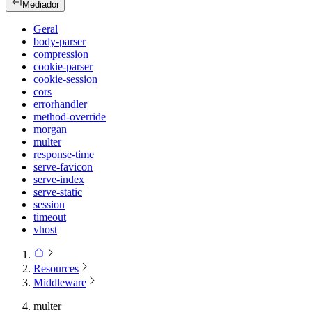
Mediador
Geral
body-parser
compression
cookie-parser
cookie-session
cors
errorhandler
method-override
morgan
multer
response-time
serve-favicon
serve-index
serve-static
session
timeout
vhost
Resources
Middleware
multer