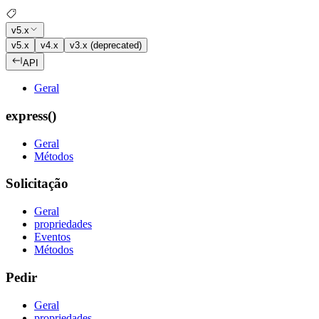
v5.x
v5.x
v4.x
v3.x (deprecated)
API
Geral
express()
Geral
Métodos
Solicitação
Geral
propriedades
Eventos
Métodos
Pedir
Geral
propriedades