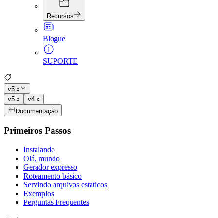
Recursos
Blogue
SUPORTE
v5.x
v5.x
v4.x
Documentação
Primeiros Passos
Instalando
Olá, mundo
Gerador expresso
Roteamento básico
Servindo arquivos estáticos
Exemplos
Perguntas Frequentes