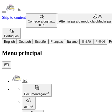
Skip to content
Comece a digitar...
Alternar para o modo claro
Mudar par
⌘ K
Português
English
Deutsch
Español
Français
Italiano
日本語
한국어
P
Menu principal
Documentação
API