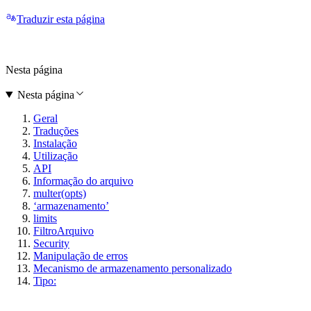
Traduzir esta página
Nesta página
Nesta página
Geral
Traduções
Instalação
Utilização
API
Informação do arquivo
multer(opts)
‘armazenamento’
limits
FiltroArquivo
Security
Manipulação de erros
Mecanismo de armazenamento personalizado
Tipo: