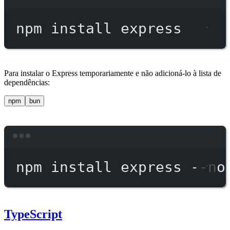
Terminal window
npm
install
express
Para instalar o Express temporariamente e não adicioná-lo à lista de
dependências:
npm
bun
Terminal window
npm
install
express
--no
TypeScript