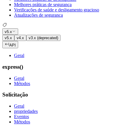
Melhores práticas de segurança
Verificações de saúde e desligamento gracioso
Atualizações de segurança
v5.x
v5.x
v4.x
v3.x (deprecated)
API
Geral
express()
Geral
Métodos
Solicitação
Geral
propriedades
Eventos
Métodos