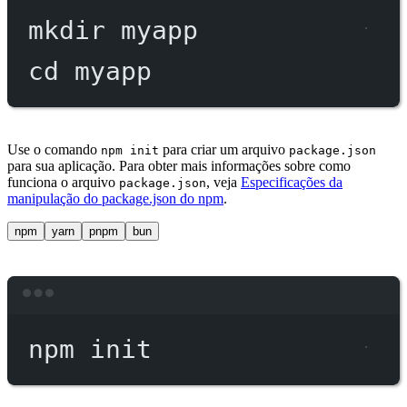
mkdir
myapp
cd
myapp
Use o comando
para criar um arquivo
npm init
package.json
para sua aplicação. Para obter mais informações sobre como
funciona o arquivo
, veja
Especificações da
package.json
manipulação do package.json do npm
.
npm
yarn
pnpm
bun
Terminal window
npm
init