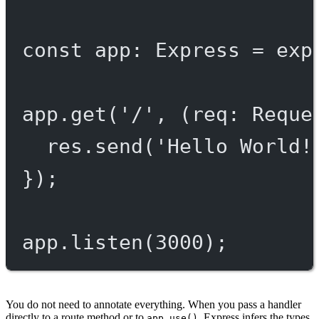
const
app
:
Express
=
exp
app.
get
(
'/'
, (
req
:
Reque
res.
send
(
'Hello World!
});
app.
listen
(
3000
);
You do not need to annotate everything. When you pass a handler
directly to a route method or to
, Express infers the types
app.use()