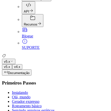
API
Recursos
Blogue
SUPORTE
v5.x
v5.x
v4.x
Documentação
Primeiros Passos
Instalando
Olá, mundo
Gerador expresso
Roteamento básico
Servindo arquivos estáticos