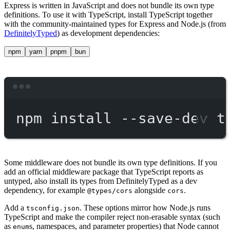
Express is written in JavaScript and does not bundle its own type
definitions. To use it with TypeScript, install TypeScript together
with the community-maintained types for Express and Node.js (from
DefinitelyTyped
) as development dependencies:
npm
yarn
pnpm
bun
Terminal window
npm
install
--save-dev
t
Some middleware does not bundle its own type definitions. If you
add an official middleware package that TypeScript reports as
untyped, also install its types from DefinitelyTyped as a dev
dependency, for example
alongside
.
@types/cors
cors
Add a
. These options mirror how Node.js runs
tsconfig.json
TypeScript and make the compiler reject non-erasable syntax (such
as
s, namespaces, and parameter properties) that Node cannot
enum