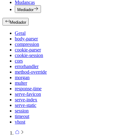
Mudanças
Mediador
Mediador
Geral
body-parser
compression
cookie-parser
cookie-session
cors
errorhandler
method-override
morgan
multer
response-time
serve-favicon
serve-index
serve-static
session
timeout
vhost