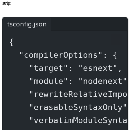
strip:
tsconfig.json
{
"compilerOptions"
: {
"target"
: 
"esnext"
,
"module"
: 
"nodenext"
"rewriteRelativeImpo
"erasableSyntaxOnly"
"verbatimModuleSynta