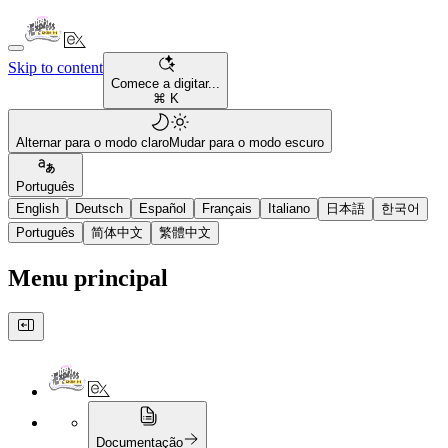
Skip to content
Comece a digitar...
⌘ K
Alternar para o modo claro
Mudar para o modo escuro
Português
English
Deutsch
Español
Français
Italiano
日本語
한국어
Português
简体中文
繁體中文
Menu principal
Documentação