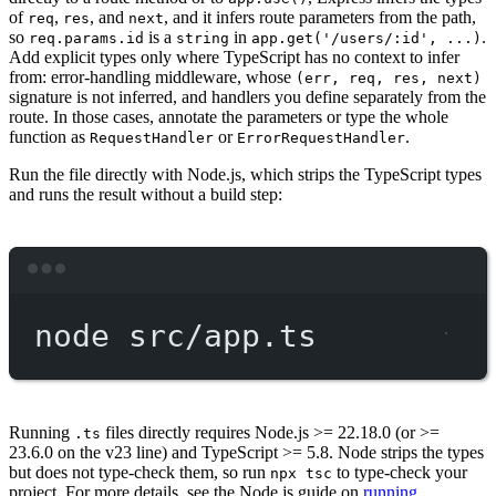
of
,
, and
, and it infers route parameters from the path,
req
res
next
so
is a
in
.
req.params.id
string
app.get('/users/:id', ...)
Add explicit types only where TypeScript has no context to infer
from: error-handling middleware, whose
(err, req, res, next)
signature is not inferred, and handlers you define separately from the
route. In those cases, annotate the parameters or type the whole
function as
or
.
RequestHandler
ErrorRequestHandler
Run the file directly with Node.js, which strips the TypeScript types
and runs the result without a build step:
Terminal window
node
src/app.ts
Running
files directly requires Node.js >= 22.18.0 (or >=
.ts
23.6.0 on the v23 line) and TypeScript >= 5.8. Node strips the types
but does not type-check them, so run
to type-check your
npx tsc
project. For more details, see the Node.js guide on
running