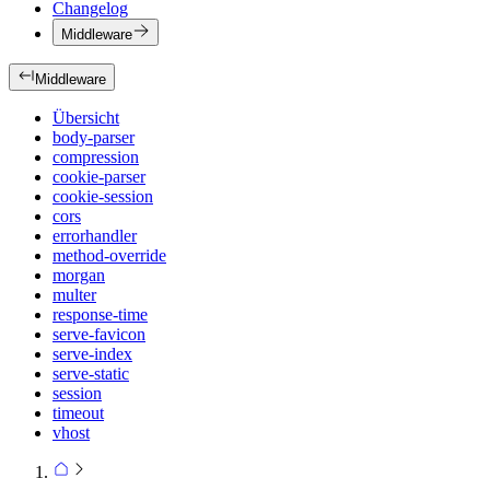
Changelog
Middleware
Middleware
Übersicht
body-parser
compression
cookie-parser
cookie-session
cors
errorhandler
method-override
morgan
multer
response-time
serve-favicon
serve-index
serve-static
session
timeout
vhost