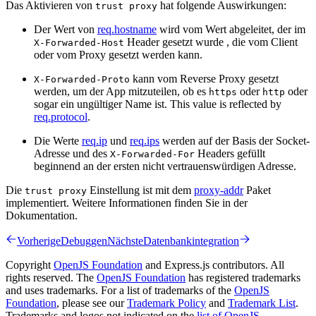
Das Aktivieren von
hat folgende Auswirkungen:
trust proxy
Der Wert von
req.hostname
wird vom Wert abgeleitet, der im
Header gesetzt wurde , die vom Client
X-Forwarded-Host
oder vom Proxy gesetzt werden kann.
kann vom Reverse Proxy gesetzt
X-Forwarded-Proto
werden, um der App mitzuteilen, ob es
oder
oder
https
http
sogar ein ungültiger Name ist. This value is reflected by
req.protocol
.
Die Werte
req.ip
und
req.ips
werden auf der Basis der Socket-
Adresse und des
Headers gefüllt
X-Forwarded-For
beginnend an der ersten nicht vertrauenswürdigen Adresse.
Die
Einstellung ist mit dem
proxy-addr
Paket
trust proxy
implementiert. Weitere Informationen finden Sie in der
Dokumentation.
Vorherige
Debuggen
Nächste
Datenbankintegration
Copyright
OpenJS Foundation
and Express.js contributors. All
rights reserved. The
OpenJS Foundation
has registered trademarks
and uses trademarks. For a list of trademarks of the
OpenJS
Foundation
, please see our
Trademark Policy
and
Trademark List
.
Trademarks and logos not indicated on the
list of OpenJS