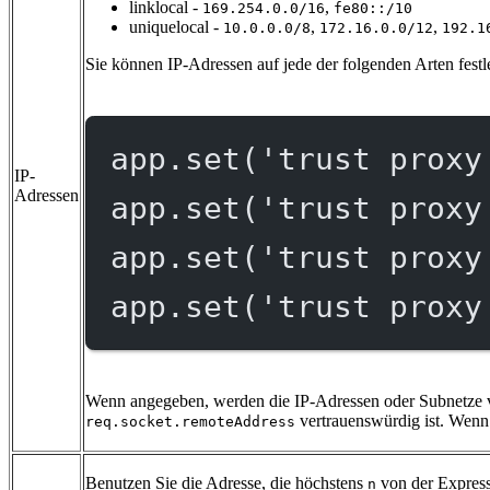
linklocal -
,
169.254.0.0/16
fe80::/10
uniquelocal -
,
,
10.0.0.0/8
172.16.0.0/12
192.1
Sie können IP-Adressen auf jede der folgenden Arten festl
app.
set
(
'trust proxy
IP-
Adressen
app.
set
(
'trust proxy
app.
set
(
'trust proxy
app.
set
(
'trust proxy
Wenn angegeben, werden die IP-Adressen oder Subnetze vo
vertrauenswürdig ist. Wenn 
req.socket.remoteAddress
Benutzen Sie die Adresse, die höchstens
von der Express
n