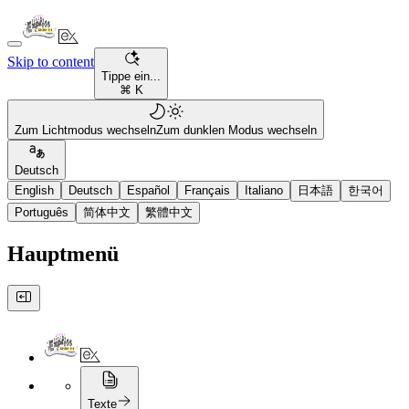
Skip to content
Tippe ein...
⌘ K
Zum Lichtmodus wechseln
Zum dunklen Modus wechseln
Deutsch
English
Deutsch
Español
Français
Italiano
日本語
한국어
Português
简体中文
繁體中文
Hauptmenü
Texte