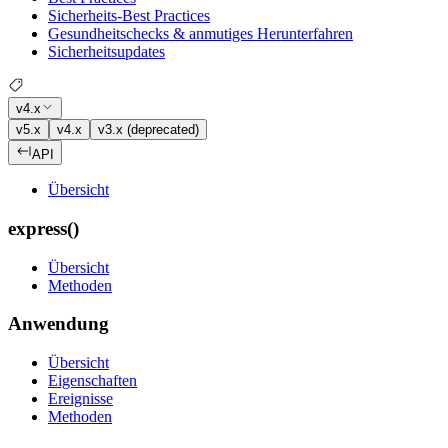
Sicherheits-Best Practices
Gesundheitschecks & anmutiges Herunterfahren
Sicherheitsupdates
v4.x
v5.x
v4.x
v3.x (deprecated)
API
Übersicht
express()
Übersicht
Methoden
Anwendung
Übersicht
Eigenschaften
Ereignisse
Methoden