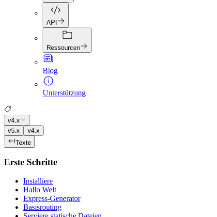
API
Ressourcen
Blog
Unterstützung
v4.x
v5.x
v4.x
Texte
Erste Schritte
Installiere
Hallo Welt
Express-Generator
Basisrouting
Serviere statische Dateien