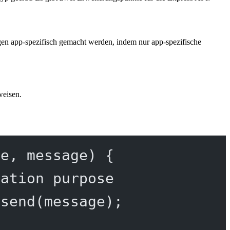
en app-spezifisch gemacht werden, indem nur app-spezifische
weisen.
pe
, 
message
) {
ration purpose
.
send
(message);