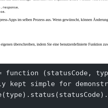
.
s.response
.
nse
Express-Apps im selben Prozess aus. Wenn gewünscht, können Änderung
eigenen überschreiben, indem Sie eine benutzerdefinierte Funktion zu
=
function
 (
statusCode
, 
ty
ly kept simple for demonst
e
(type).
status
(statusCode)