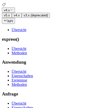
v4.x
v5.x
v4.x
v3.x (deprecated)
API
Übersicht
express()
Übersicht
Methoden
Anwendung
Übersicht
Eigenschaften
Ereignisse
Methoden
Anfrage
Übersicht
Eigenschaften