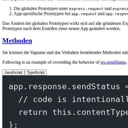
Die globalen Prototypen unter
und
express.request
expres
App-spezifische Prototypen bei
und
app.request
app.respo
Das Ändern der globalen Prototypen wirkt sich auf alle geladenen 
Prototypen nach dem Erstellen einer neuen App geändert werden.
Methoden
Sie können die Signatur und das Verhalten bestehender Methoden mit 
Following is an example of overriding the behavior of
res.sendStatus
.
JavaScript
TypeScript
app.response.
sendStatus
// code is intentional
return
this
.
contentTyp
};