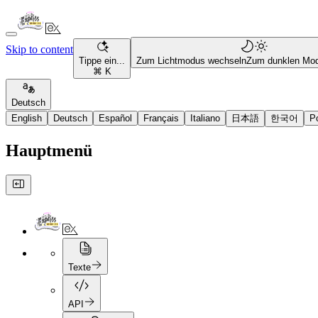
Skip to content
Tippe ein...
Zum Lichtmodus wechseln
Zum dunklen Mo
⌘ K
Deutsch
English
Deutsch
Español
Français
Italiano
日本語
한국어
P
Hauptmenü
Texte
API