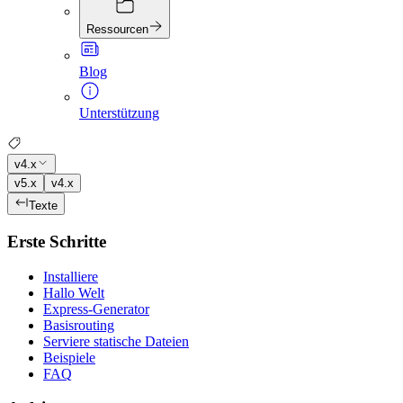
Ressourcen
Blog
Unterstützung
v4.x
v5.x
v4.x
Texte
Erste Schritte
Installiere
Hallo Welt
Express-Generator
Basisrouting
Serviere statische Dateien
Beispiele
FAQ