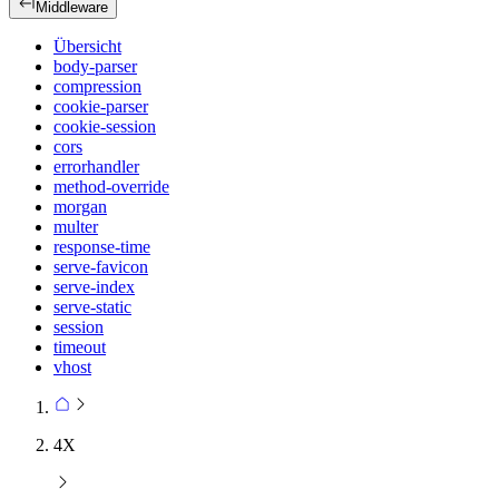
Middleware
Übersicht
body-parser
compression
cookie-parser
cookie-session
cors
errorhandler
method-override
morgan
multer
response-time
serve-favicon
serve-index
serve-static
session
timeout
vhost
4X