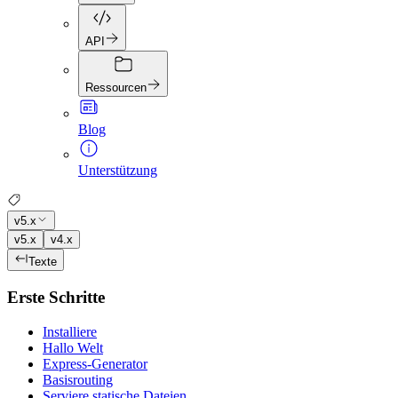
API
Ressourcen
Blog
Unterstützung
v5.x
v5.x
v4.x
Texte
Erste Schritte
Installiere
Hallo Welt
Express-Generator
Basisrouting
Serviere statische Dateien