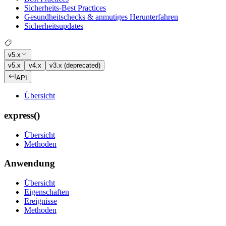
Sicherheits-Best Practices
Gesundheitschecks & anmutiges Herunterfahren
Sicherheitsupdates
v5.x
v5.x
v4.x
v3.x (deprecated)
API
Übersicht
express()
Übersicht
Methoden
Anwendung
Übersicht
Eigenschaften
Ereignisse
Methoden