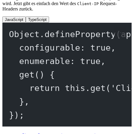
wird. Jetzt gibt es einfach den Wert des
Request-
Client-IP
Headers zurück.
JavaScript
TypeScript
Object.
defineProperty
(ap
configurable: 
true
,
enumerable: 
true
,
get
() {
return
this
.
get
(
'Cli
},
});