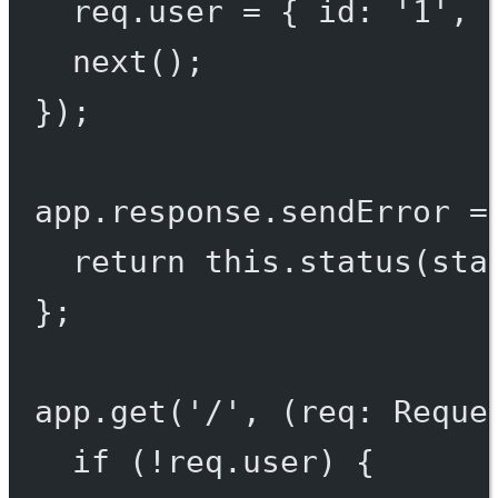
req.user 
=
 { id: 
'1'
, 
next
();
});
app.response.
sendError
=
return
this
.
status
(sta
};
app.
get
(
'/'
, (
req
:
Reque
if
 (
!
req.user) {