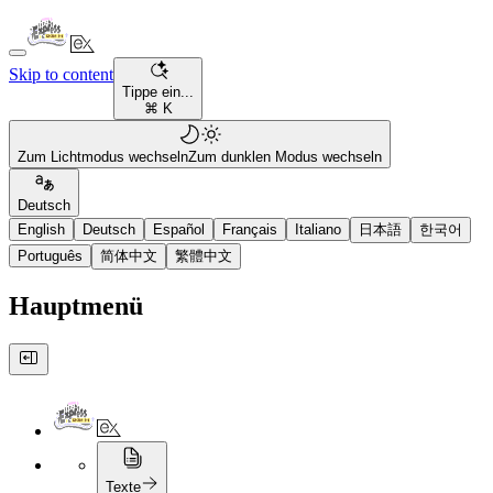
Skip to content
Tippe ein...
⌘ K
Zum Lichtmodus wechseln
Zum dunklen Modus wechseln
Deutsch
English
Deutsch
Español
Français
Italiano
日本語
한국어
Português
简体中文
繁體中文
Hauptmenü
Texte