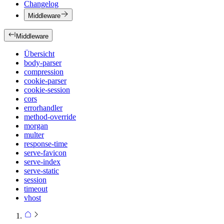
Changelog
Middleware
Middleware
Übersicht
body-parser
compression
cookie-parser
cookie-session
cors
errorhandler
method-override
morgan
multer
response-time
serve-favicon
serve-index
serve-static
session
timeout
vhost