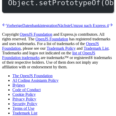
Object.
setPrototypeOf
(Ob
Vorherige
Datenbankintegration
Nächste
Umzug nach Express 4
Copyright
OpenJS Foundation
and Express.js contributors. All
rights reserved. The
OpenJS Foundation
has registered trademarks
and uses trademarks. For a list of trademarks of the
OpenJS
Foundation
, please see our
Trademark Policy
and
Trademark List
.
Trademarks and logos not indicated on the
list of OpenJS
Foundation trademarks
are trademarks™ or registered® trademarks
of their respective holders. Use of them does not imply any
affiliation with or endorsement by them.
The OpenJS Foundation
AI Coding Assistants Policy
Bylaws
Code of Conduct
Cookie Policy
Privacy Policy
Security Policy
Terms of Use
Trademark List