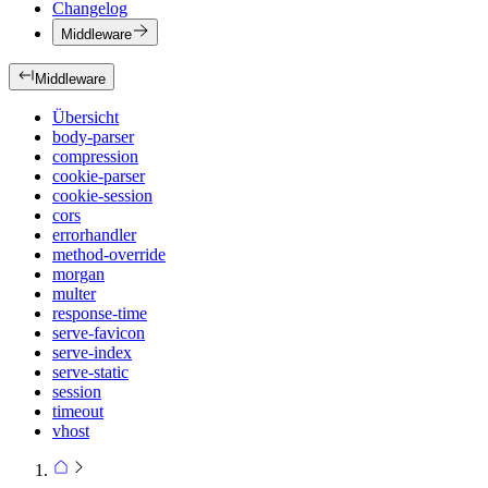
Changelog
Middleware
Middleware
Übersicht
body-parser
compression
cookie-parser
cookie-session
cors
errorhandler
method-override
morgan
multer
response-time
serve-favicon
serve-index
serve-static
session
timeout
vhost