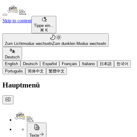
Skip to content
Tippe ein...
⌘ K
Zum Lichtmodus wechseln
Zum dunklen Modus wechseln
Deutsch
English
Deutsch
Español
Français
Italiano
日本語
한국어
Português
简体中文
繁體中文
Hauptmenü
Texte