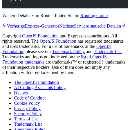
Weitere Details zum Routen finden Sie im
Routing Guide
.
Vorherige
Express-Generator
Nächste
Serviere statische Dateien
Copyright
OpenJS Foundation
and Express.js contributors. All
rights reserved. The
OpenJS Foundation
has registered trademarks
and uses trademarks. For a list of trademarks of the
OpenJS
Foundation
, please see our
Trademark Policy
and
Trademark List
.
Trademarks and logos not indicated on the
list of OpenJS
Foundation trademarks
are trademarks™ or registered® trademarks
of their respective holders. Use of them does not imply any
affiliation with or endorsement by them.
The OpenJS Foundation
AI Coding Assistants Policy
Bylaws
Code of Conduct
Cookie Policy
Privacy Policy
Security Policy
Terms of Use
Trademark List
Trademark Policy