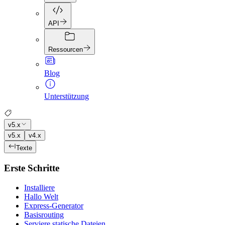
API
Ressourcen
Blog
Unterstützung
v5.x
v5.x
v4.x
Texte
Erste Schritte
Installiere
Hallo Welt
Express-Generator
Basisrouting
Serviere statische Dateien