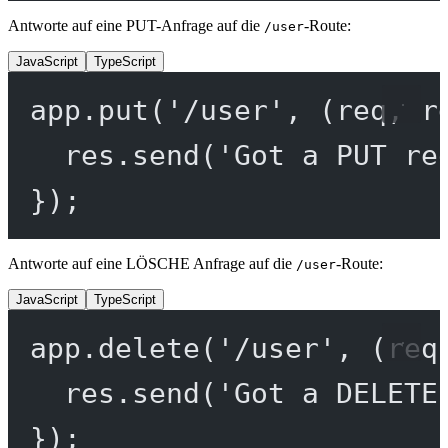
Antworte auf eine PUT-Anfrage auf die
-Route:
/user
JavaScript
TypeScript
app.
put
(
'/user'
, (
req
, 
r
res.
send
(
'Got a PUT re
});
Antworte auf eine LÖSCHE Anfrage auf die
-Route:
/user
JavaScript
TypeScript
app.
delete
(
'/user'
, (
req
res.
send
(
'Got a DELETE
});