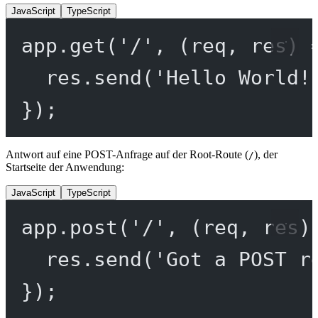
JavaScript
TypeScript
app.
get
(
'/'
, (
req
, 
res
) 
res.
send
(
'Hello World!
});
Antwort auf eine POST-Anfrage auf der Root-Route (
), der
/
Startseite der Anwendung:
JavaScript
TypeScript
app.
post
(
'/'
, (
req
, 
res
)
res.
send
(
'Got a POST r
});