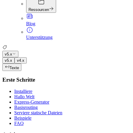
Ressourcen
Blog
Unterstützung
v5.x
v5.x
v4.x
Texte
Erste Schritte
Installiere
Hallo Welt
Express-Generator
Basisrouting
Serviere statische Dateien
Beispiele
FAQ