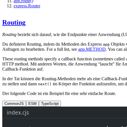
app.route()
express.Router
Routing
Routing
bezieht sich darauf, wie die Endpunkte einer Anwendung (UR
Du definierst Routing, indem du Methoden des Express
Objekts 
app
Anfragen zu bearbeiten. For a full list, see
app.METHOD
. You can a
These routing methods specify a callback function (sometimes called a
HTTP method. Mit anderen Worten, die Anwendung “lauscht” für Anfo
Callback-Funktion auf.
In der Tat können die Routing-Methoden mehr als eine Callback-Funk
zu stellen und dann
im Körper der Funktion aufzurufen, um d
next()
Der folgende Code ist ein Beispiel für eine sehr einfache Route.
CommonJS
ESM
TypeScript
index.cjs