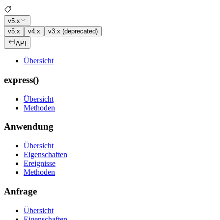
v5.x
v5.x
v4.x
v3.x (deprecated)
API
Übersicht
express()
Übersicht
Methoden
Anwendung
Übersicht
Eigenschaften
Ereignisse
Methoden
Anfrage
Übersicht
Eigenschaften