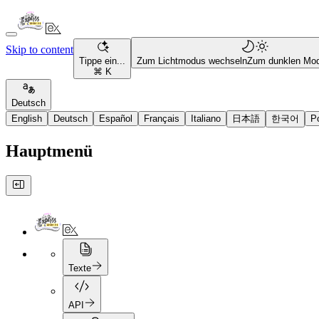
Skip to content
Tippe ein...
Zum Lichtmodus wechseln
Zum dunklen Mo
⌘ K
Deutsch
English
Deutsch
Español
Français
Italiano
日本語
한국어
P
Hauptmenü
Texte
API