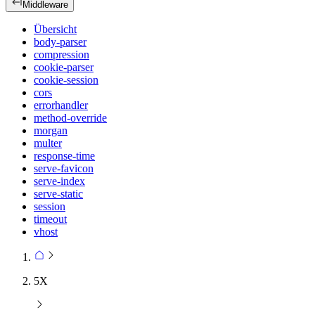
Middleware
Übersicht
body-parser
compression
cookie-parser
cookie-session
cors
errorhandler
method-override
morgan
multer
response-time
serve-favicon
serve-index
serve-static
session
timeout
vhost
5X