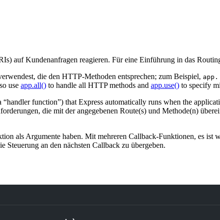
Is) auf Kundenanfragen reagieren. Für eine Einführung in das Routin
verwendest, die den HTTP-Methoden entsprechen; zum Beispiel,
app.
lso use
app.all()
to handle all HTTP methods and
app.use()
to specify m
 “handler function”) that Express automatically runs when the applicati
rderungen, die mit der angegebenen Route(s) und Methode(n) übereins
tion als Argumente haben. Mit mehreren Callback-Funktionen, es ist w
ie Steuerung an den nächsten Callback zu übergeben.