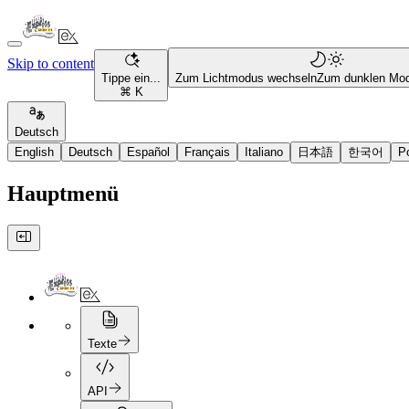
Skip to content
Tippe ein...
Zum Lichtmodus wechseln
Zum dunklen Mo
⌘ K
Deutsch
English
Deutsch
Español
Français
Italiano
日本語
한국어
P
Hauptmenü
Texte
API