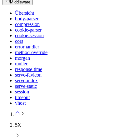
Middleware
Übersicht
body-parser
compression
cookie-parser
cookie-session
cors
errorhandler
method-override
morgan
multer
response-time
serve-favicon
serve-index
serve-static
session
timeout
vhost
5X