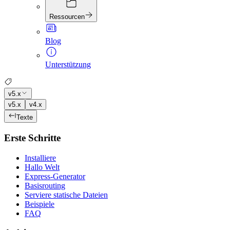
Ressourcen
Blog
Unterstützung
v5.x
v5.x
v4.x
Texte
Erste Schritte
Installiere
Hallo Welt
Express-Generator
Basisrouting
Serviere statische Dateien
Beispiele
FAQ