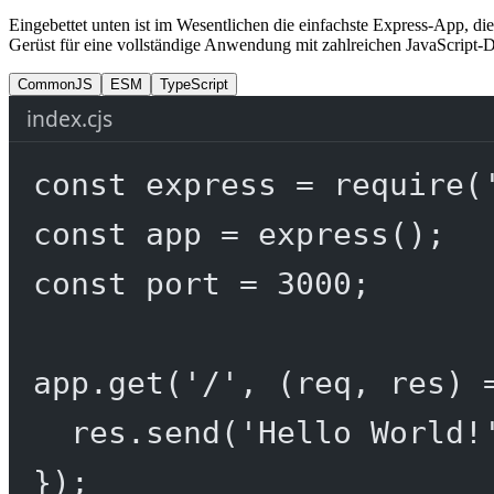
Eingebettet unten ist im Wesentlichen die einfachste Express-App, di
Gerüst für eine vollständige Anwendung mit zahlreichen JavaScript-D
CommonJS
ESM
TypeScript
index.cjs
const
express
=
require
(
const
app
=
express
();
const
port
=
3000
;
app.
get
(
'/'
, (
req
, 
res
) 
res.
send
(
'Hello World!
});