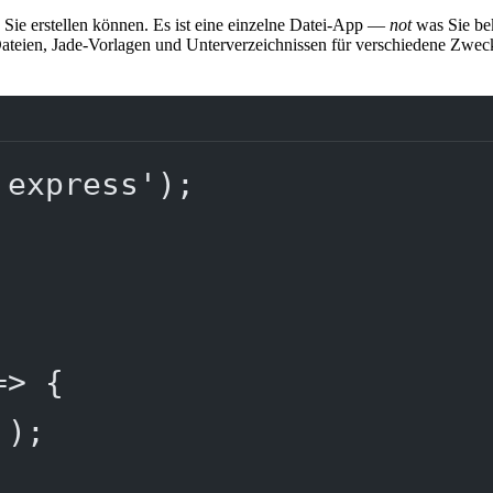
e Sie erstellen können. Es ist eine einzelne Datei-App —
not
was Sie b
ateien, Jade-Vorlagen und Unterverzeichnissen für verschiedene Zwecke
'express'
);
=>
 {
'
);