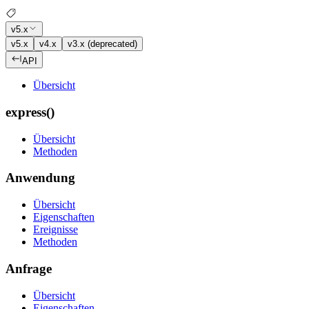
v5.x
v5.x
v4.x
v3.x (deprecated)
API
Übersicht
express()
Übersicht
Methoden
Anwendung
Übersicht
Eigenschaften
Ereignisse
Methoden
Anfrage
Übersicht
Eigenschaften