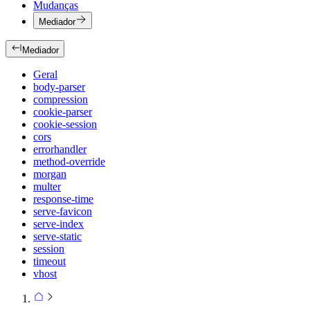
Mudanças
Mediador
Mediador
Geral
body-parser
compression
cookie-parser
cookie-session
cors
errorhandler
method-override
morgan
multer
response-time
serve-favicon
serve-index
serve-static
session
timeout
vhost