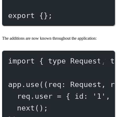
export
 {};
The additions are now known throughout the application:
import
 { 
type
 Request, 
t
app.
use
((
req
:
Request
, 
r
req.user 
=
 { id: 
'1'
, 
next
();