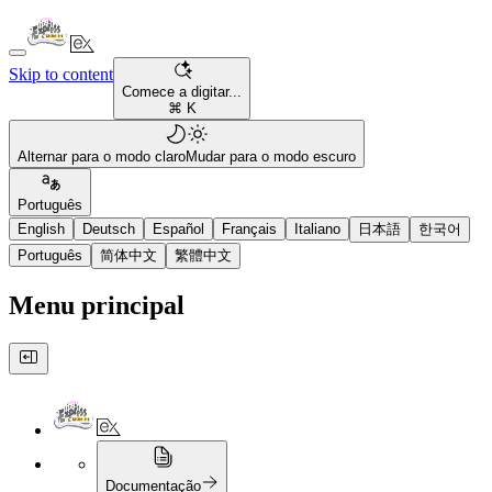
Skip to content
Comece a digitar...
⌘ K
Alternar para o modo claro
Mudar para o modo escuro
Português
English
Deutsch
Español
Français
Italiano
日本語
한국어
Português
简体中文
繁體中文
Menu principal
Documentação