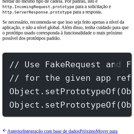
herdar do mesmo tipo de cadeia. Por padrão, isto é
para a solicitação e
http.IncomingRequest.prototype
para a resposta.
http.ServerResponse.prototype
Se necessário, recomenda-se que isso seja feito apenas a nível da
aplicação, e não a nível global. Além disso, tenha cuidado para que
o protótipo usado corresponda à funcionalidade o mais próximo
possível dos protótipos padrão.
// Use FakeRequest and F
// for the given app ref
Object.
setPrototypeOf
(Ob
Object.
setPrototypeOf
(Ob
Anterior
Integração com base de dados
Próximo
Mover para