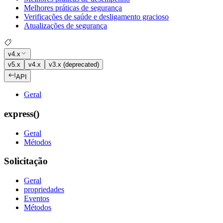
Melhores práticas de segurança
Verificações de saúde e desligamento gracioso
Atualizações de segurança
v4.x
v5.x
v4.x
v3.x (deprecated)
API
Geral
express()
Geral
Métodos
Solicitação
Geral
propriedades
Eventos
Métodos