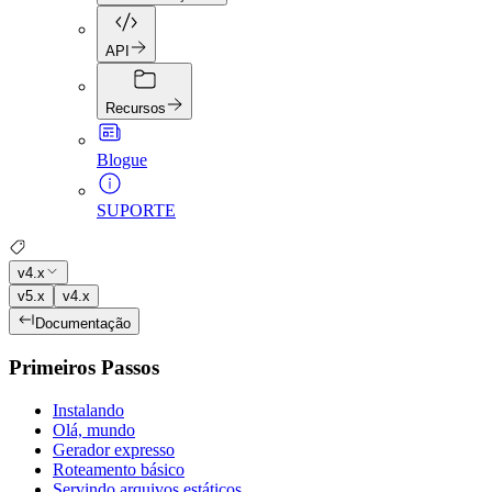
API
Recursos
Blogue
SUPORTE
v4.x
v5.x
v4.x
Documentação
Primeiros Passos
Instalando
Olá, mundo
Gerador expresso
Roteamento básico
Servindo arquivos estáticos