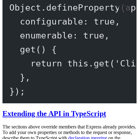
Object.
defineProperty
(ap
configurable: 
true
,
enumerable: 
true
,
get
() {
return
this
.
get
(
'Cli
},
});
Extending the API in TypeScript
The sections above override members that Express already provides.
To add your own properties or methods to the request or response,
describe them to TypeScript with
declaration merging
on the