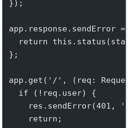
});
app.response.
sendError
=
return
this
.
status
(sta
};
app.
get
(
'/'
, (
req
:
Reque
if
 (
!
req.user) {
res.
sendError
(
401
, 
'
return
;