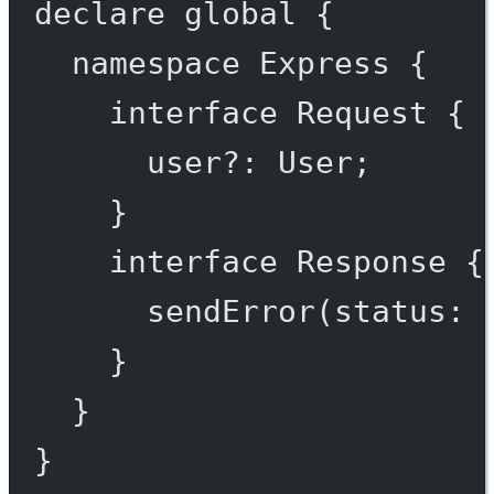
declare
 global {
namespace
Express
 {
interface
Request
 {
user
?:
User
;
}
interface
Response
 {
sendError
(
status
:
}
}
}