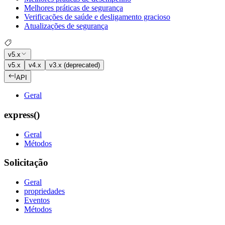
Melhores práticas de segurança
Verificações de saúde e desligamento gracioso
Atualizações de segurança
v5.x
v5.x
v4.x
v3.x (deprecated)
API
Geral
express()
Geral
Métodos
Solicitação
Geral
propriedades
Eventos
Métodos