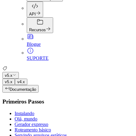
API
Recursos
Blogue
SUPORTE
v5.x
v5.x
v4.x
Documentação
Primeiros Passos
Instalando
Olá, mundo
Gerador expresso
Roteamento básico
Servindo arquivos estáticos