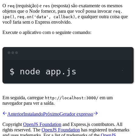
O
(requisição) e
(resposta) são exatamente os mesmos
req
res
objetos que o Node fornece, para que você possa invocar
req.
,
, e qualquer outra coisa que
ipe()
req.on('data', callback)
você faria sem o Express envolvido.
Execute o aplicativo com o seguinte comando:
Terminal window
$
node
app.js
Em seguida, carregue
em um
http://localhost:3000/
navegador para ver a saída.
Anterior
Instalando
Próximo
Gerador expresso
Copyright
OpenJS Foundation
and Express.js contributors. All
rights reserved. The
OpenJS Foundation
has registered trademarks
and uses trademarks. For a list of trademarks of the
OpenJS