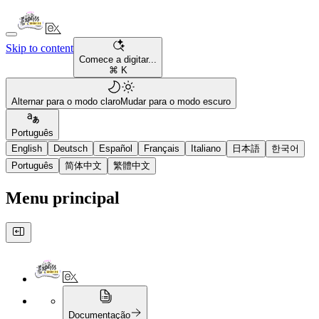
Skip to content
Comece a digitar...
⌘ K
Alternar para o modo claro
Mudar para o modo escuro
Português
English
Deutsch
Español
Français
Italiano
日本語
한국어
Português
简体中文
繁體中文
Menu principal
Documentação