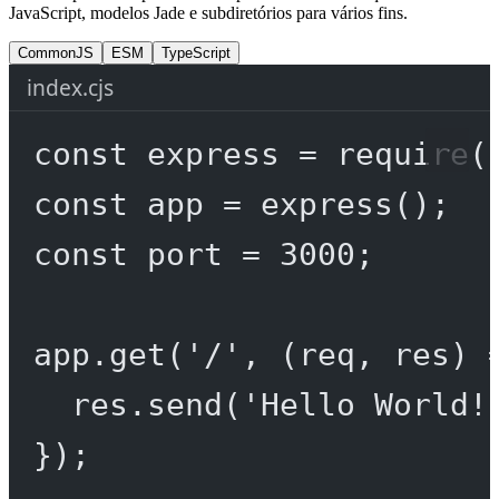
JavaScript, modelos Jade e subdiretórios para vários fins.
CommonJS
ESM
TypeScript
index.cjs
const
express
=
require
(
const
app
=
express
();
const
port
=
3000
;
app.
get
(
'/'
, (
req
, 
res
) 
res.
send
(
'Hello World!
});