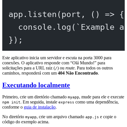
app.
listen
(port, () 
=>
 {
console.
log
(
`Example a
});
Este aplicativo inicia um servidor e escuta na porta 3000 para
conexões. O aplicativo responde com “Olá Mundo!” para
solicitações para a URL raiz (
) ou
route
. Para todos os outros
/
caminhos, responderá com um
404 Não Encontrado
.
Executando localmente
Primeiro, crie um diretório chamado
, mude para ele e execute
myapp
. Em seguida, instale
como uma dependência,
npm init
express
conforme o
guia de instalação
.
No diretório
, crie um arquivo chamado
e copie o
myapp
app.js
código do exemplo acima.