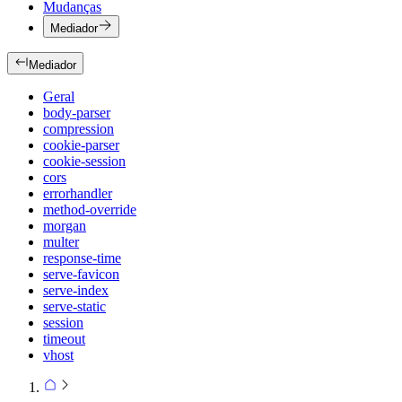
Mudanças
Mediador
Mediador
Geral
body-parser
compression
cookie-parser
cookie-session
cors
errorhandler
method-override
morgan
multer
response-time
serve-favicon
serve-index
serve-static
session
timeout
vhost