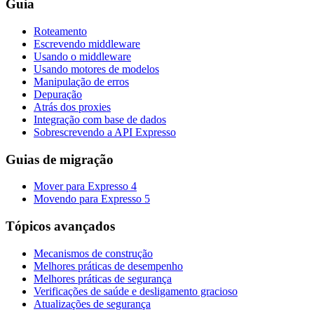
Guia
Roteamento
Escrevendo middleware
Usando o middleware
Usando motores de modelos
Manipulação de erros
Depuração
Atrás dos proxies
Integração com base de dados
Sobrescrevendo a API Expresso
Guias de migração
Mover para Expresso 4
Movendo para Expresso 5
Tópicos avançados
Mecanismos de construção
Melhores práticas de desempenho
Melhores práticas de segurança
Verificações de saúde e desligamento gracioso
Atualizações de segurança