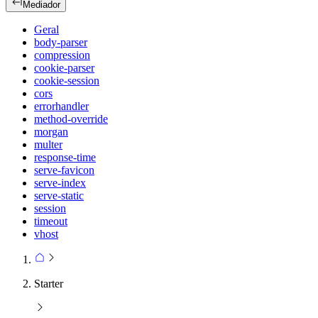
Mediador
Geral
body-parser
compression
cookie-parser
cookie-session
cors
errorhandler
method-override
morgan
multer
response-time
serve-favicon
serve-index
serve-static
session
timeout
vhost
Starter