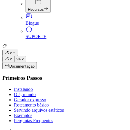
Recursos
Blogue
SUPORTE
v5.x
v5.x
v4.x
Documentação
Primeiros Passos
Instalando
Olá, mundo
Gerador expresso
Roteamento básico
Servindo arquivos estáticos
Exemplos
Perguntas Frequentes