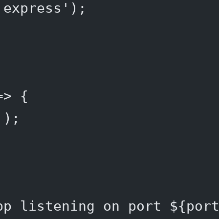
'express'
);
=>
 {
'
);
pp listening on port ${
por