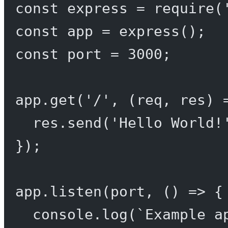
const
express
=
require
(
const
app
=
express
();
const
port
=
3000
;
app.
get
(
'/'
, (
req
, 
res
) 
res.
send
(
'Hello World!
});
app.
listen
(port, () 
=>
 {
console.
log
(
`Example a