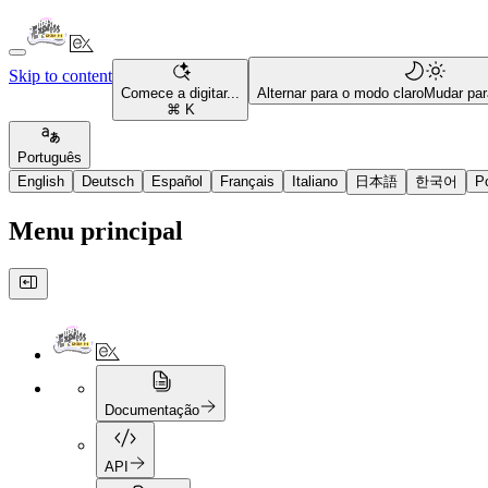
Skip to content
Comece a digitar...
Alternar para o modo claro
Mudar par
⌘ K
Português
English
Deutsch
Español
Français
Italiano
日本語
한국어
P
Menu principal
Documentação
API