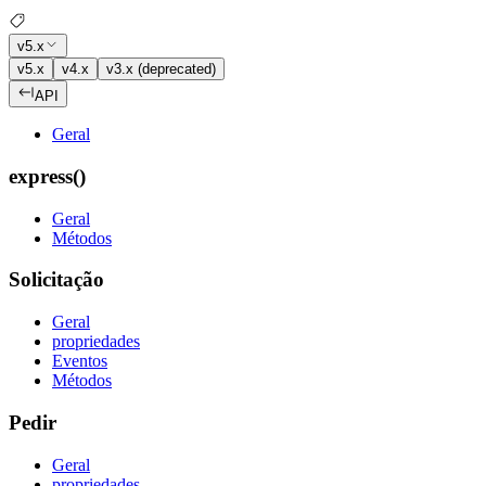
v5.x
v5.x
v4.x
v3.x (deprecated)
API
Geral
express()
Geral
Métodos
Solicitação
Geral
propriedades
Eventos
Métodos
Pedir
Geral
propriedades