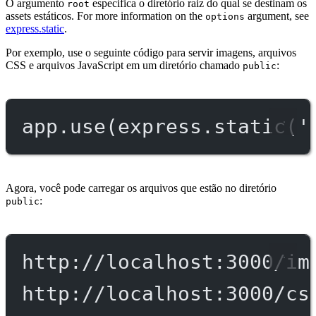
O argumento
especifica o diretório raiz do qual se destinam os
root
assets estáticos. For more information on the
argument, see
options
express.static
.
Por exemplo, use o seguinte código para servir imagens, arquivos
CSS e arquivos JavaScript em um diretório chamado
:
public
app.
use
(express.
static
(
'
Agora, você pode carregar os arquivos que estão no diretório
:
public
http://localhost:3000/im
http://localhost:3000/cs