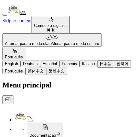
Skip to content
Comece a digitar...
⌘ K
Alternar para o modo claro
Mudar para o modo escuro
Português
English
Deutsch
Español
Français
Italiano
日本語
한국어
Português
简体中文
繁體中文
Menu principal
Documentação