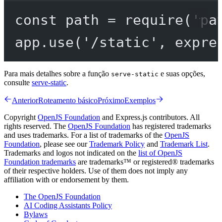
const
path
=
require
(
'pa
app.
use
(
'/static'
, expre
Para mais detalhes sobre a função
e suas opções,
serve-static
consulte
serve-static
.
Anterior
Roteamento básico
Próximo
Exemplos
Copyright
OpenJS Foundation
and Express.js contributors. All
rights reserved. The
OpenJS Foundation
has registered trademarks
and uses trademarks. For a list of trademarks of the
OpenJS
Foundation
, please see our
Trademark Policy
and
Trademark List
.
Trademarks and logos not indicated on the
list of OpenJS
Foundation trademarks
are trademarks™ or registered® trademarks
of their respective holders. Use of them does not imply any
affiliation with or endorsement by them.
The OpenJS Foundation
AI Coding Assistants Policy
Bylaws