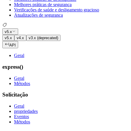
Melhores práticas de segurança
Verificações de saúde e desligamento gracioso
Atualizações de segurança
v5.x
v5.x
v4.x
v3.x (deprecated)
API
Geral
express()
Geral
Métodos
Solicitação
Geral
propriedades
Eventos
Métodos