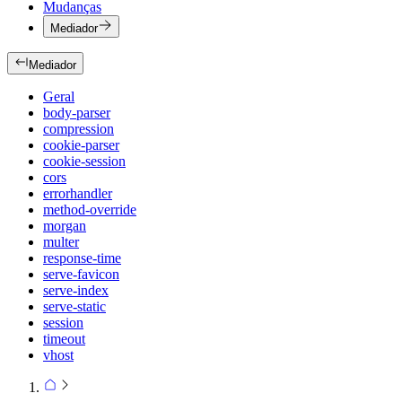
Mudanças
Mediador
Mediador
Geral
body-parser
compression
cookie-parser
cookie-session
cors
errorhandler
method-override
morgan
multer
response-time
serve-favicon
serve-index
serve-static
session
timeout
vhost