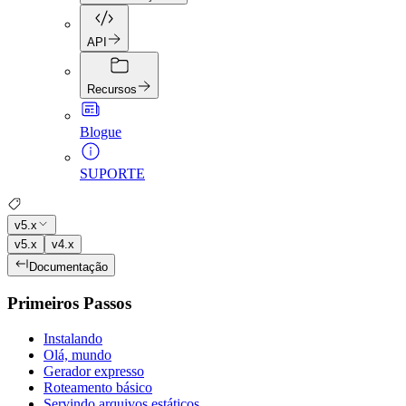
API
Recursos
Blogue
SUPORTE
v5.x
v5.x
v4.x
Documentação
Primeiros Passos
Instalando
Olá, mundo
Gerador expresso
Roteamento básico
Servindo arquivos estáticos