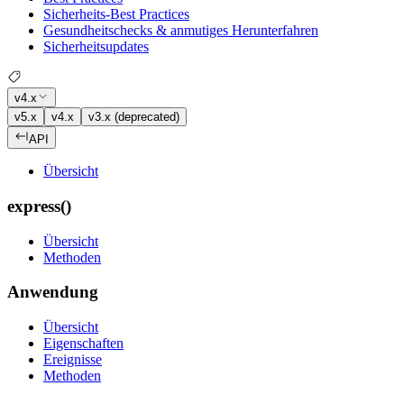
Sicherheits-Best Practices
Gesundheitschecks & anmutiges Herunterfahren
Sicherheitsupdates
v4.x
v5.x
v4.x
v3.x (deprecated)
API
Übersicht
express()
Übersicht
Methoden
Anwendung
Übersicht
Eigenschaften
Ereignisse
Methoden