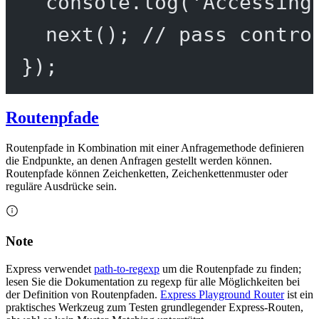
console.
log
(
'Accessing
next
(); 
// pass contro
});
Routenpfade
Routenpfade in Kombination mit einer Anfragemethode definieren
die Endpunkte, an denen Anfragen gestellt werden können.
Routenpfade können Zeichenketten, Zeichenkettenmuster oder
reguläre Ausdrücke sein.
Note
Express verwendet
path-to-regexp
um die Routenpfade zu finden;
lesen Sie die Dokumentation zu regexp für alle Möglichkeiten bei
der Definition von Routenpfaden.
Express Playground Router
ist ein
praktisches Werkzeug zum Testen grundlegender Express-Routen,