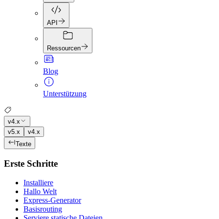
API
Ressourcen
Blog
Unterstützung
v4.x
v5.x
v4.x
Texte
Erste Schritte
Installiere
Hallo Welt
Express-Generator
Basisrouting
Serviere statische Dateien