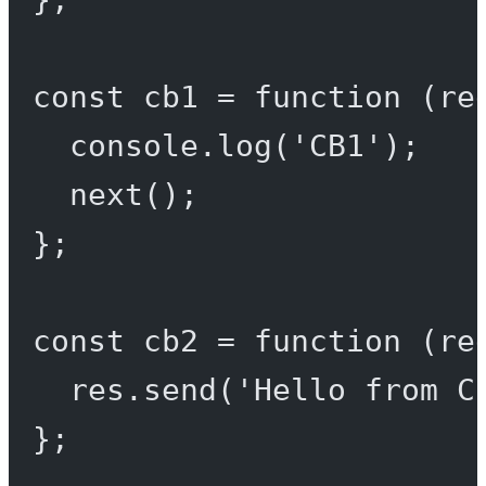
const
cb1
=
function
 (
re
console.
log
(
'CB1'
);
next
();
};
const
cb2
=
function
 (
re
res.
send
(
'Hello from C
};