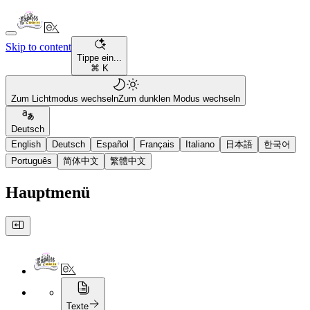
Skip to content
Tippe ein...
⌘ K
Zum Lichtmodus wechseln
Zum dunklen Modus wechseln
Deutsch
English
Deutsch
Español
Français
Italiano
日本語
한국어
Português
简体中文
繁體中文
Hauptmenü
Texte