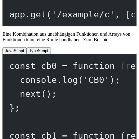
app.
get
(
'/example/c'
, [c
Eine Kombination aus unabhängigen Funktionen und Arrays von
Funktionen kann eine Route handhaben. Zum Beispiel:
JavaScript
TypeScript
const
cb0
=
function
 (
re
console.
log
(
'CB0'
);
next
();
};
const
cb1
=
function
 (
re