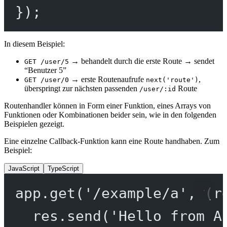
});
In diesem Beispiel:
→ behandelt durch die erste Route → sendet
GET /user/5
“Benutzer 5”
→ erste Routenaufrufe
,
GET /user/0
next('route')
überspringt zur nächsten passenden
Route
/user/:id
Routenhandler können in Form einer Funktion, eines Arrays von
Funktionen oder Kombinationen beider sein, wie in den folgenden
Beispielen gezeigt.
Eine einzelne Callback-Funktion kann eine Route handhaben. Zum
Beispiel:
JavaScript
TypeScript
app.
get
(
'/example/a'
, (
r
res.
send
(
'Hello from A