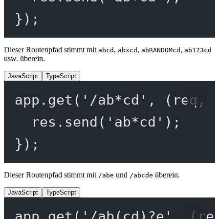
});
Dieser Routenpfad stimmt mit
,
,
,
abcd
abxcd
abRANDOMcd
ab123cd
usw. überein.
JavaScript
TypeScript
app.
get
(
'/ab*cd'
, (
req
, 
res.
send
(
'ab*cd'
);
});
Dieser Routenpfad stimmt mit
und
überein.
/abe
/abcde
JavaScript
TypeScript
app.
get
(
'/ab(cd)?e'
, (
re