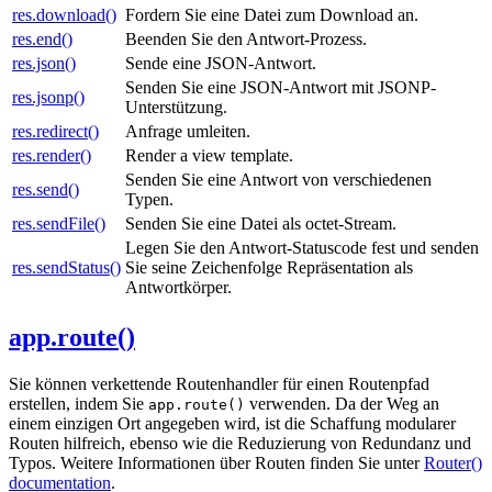
res.download()
Fordern Sie eine Datei zum Download an.
res.end()
Beenden Sie den Antwort-Prozess.
res.json()
Sende eine JSON-Antwort.
Senden Sie eine JSON-Antwort mit JSONP-
res.jsonp()
Unterstützung.
res.redirect()
Anfrage umleiten.
res.render()
Render a view template.
Senden Sie eine Antwort von verschiedenen
res.send()
Typen.
res.sendFile()
Senden Sie eine Datei als octet-Stream.
Legen Sie den Antwort-Statuscode fest und senden
res.sendStatus()
Sie seine Zeichenfolge Repräsentation als
Antwortkörper.
app.route()
Sie können verkettende Routenhandler für einen Routenpfad
erstellen, indem Sie
verwenden. Da der Weg an
app.route()
einem einzigen Ort angegeben wird, ist die Schaffung modularer
Routen hilfreich, ebenso wie die Reduzierung von Redundanz und
Typos. Weitere Informationen über Routen finden Sie unter
Router()
documentation
.