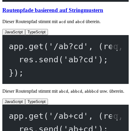
Routenpfade basierend auf Stringmustern
Dieser Routenpfad stimmt mit
und
überein.
acd
abcd
JavaScript
TypeScript
app.
get
(
'/ab?cd'
, (
req
, 
res.
send
(
'ab?cd'
);
});
Dieser Routenpfad stimmt mit
,
,
usw. überein.
abcd
abbcd
abbbcd
JavaScript
TypeScript
app.
get
(
'/ab+cd'
, (
req
, 
res.
send
(
'ab+cd'
);