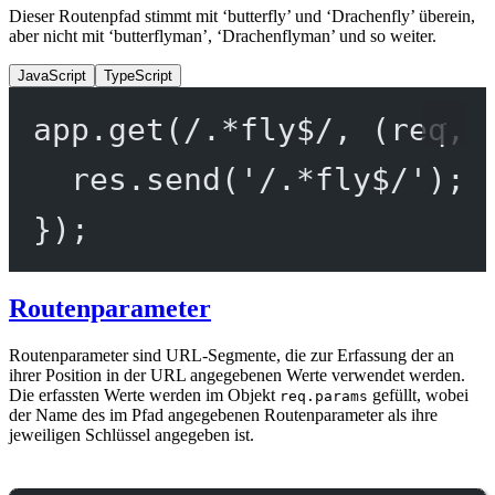
Dieser Routenpfad stimmt mit ‘butterfly’ und ‘Drachenfly’ überein,
aber nicht mit ‘butterflyman’, ‘Drachenflyman’ und so weiter.
JavaScript
TypeScript
app.
get
(
/
.
*
fly
$
/
, (
req
, 
res.
send
(
'/.*fly$/'
);
});
Routenparameter
Routenparameter sind URL-Segmente, die zur Erfassung der an
ihrer Position in der URL angegebenen Werte verwendet werden.
Die erfassten Werte werden im Objekt
gefüllt, wobei
req.params
der Name des im Pfad angegebenen Routenparameter als ihre
jeweiligen Schlüssel angegeben ist.