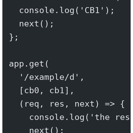
console.
log
(
'CB1'
);
next
();
};
app.
get
(
'/example/d'
,
[cb0, cb1],
(
req
, 
res
, 
next
) 
=>
 {
console.
log
(
'the res
next
();