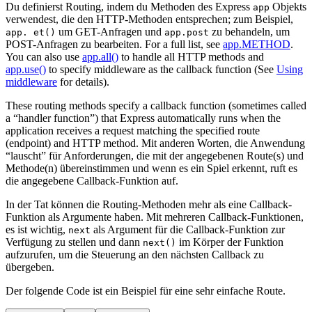
Du definierst Routing, indem du Methoden des Express
Objekts
app
verwendest, die den HTTP-Methoden entsprechen; zum Beispiel,
um GET-Anfragen und
zu behandeln, um
app. et()
app.post
POST-Anfragen zu bearbeiten. For a full list, see
app.METHOD
.
You can also use
app.all()
to handle all HTTP methods and
app.use()
to specify middleware as the callback function (See
Using
middleware
for details).
These routing methods specify a callback function (sometimes called
a “handler function”) that Express automatically runs when the
application receives a request matching the specified route
(endpoint) and HTTP method. Mit anderen Worten, die Anwendung
“lauscht” für Anforderungen, die mit der angegebenen Route(s) und
Methode(n) übereinstimmen und wenn es ein Spiel erkennt, ruft es
die angegebene Callback-Funktion auf.
In der Tat können die Routing-Methoden mehr als eine Callback-
Funktion als Argumente haben. Mit mehreren Callback-Funktionen,
es ist wichtig,
als Argument für die Callback-Funktion zur
next
Verfügung zu stellen und dann
im Körper der Funktion
next()
aufzurufen, um die Steuerung an den nächsten Callback zu
übergeben.
Der folgende Code ist ein Beispiel für eine sehr einfache Route.