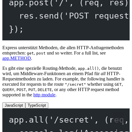
app.
post
(
'/'
, (
req
, 
res
)
res.
send
(
'POST request
});
Express unterstützt Methoden, die allen HTTP-Anfragemethoden
entsprechen:
,
und so weiter. For a full list, see
get
post
app.METHOD
.
Es gibt eine spezielle Routing-Methode,
, die benutzt
app.all()
wird, um Middleware-Funktionen an einem Pfad für
all
HTTP-
Requestmethoden zu laden. For example, the following handler is
executed for requests to the route
whether using
,
"/secret"
GET
,
,
,
, or any other HTTP request method
QUERY
POST
PUT
DELETE
supported in the
http module
.
JavaScript
TypeScript
app.
all
(
'/secret'
, (
req
,