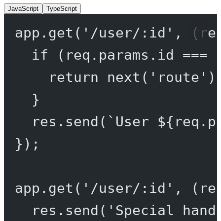
JavaScript
TypeScript
app.
get
(
'/user/:id'
, (
re
if
 (req.params.id 
===
return
next
(
'route'
)
}
res.
send
(
`User ${
req
.
p
});
app.
get
(
'/user/:id'
, (
re
res.
send
(
'Special hand