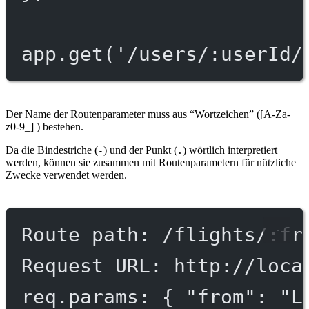
app.
get
(
'/users/:userId/
Der Name der Routenparameter muss aus “Wortzeichen” ([A-Za-
z0-9_] ) bestehen.
Da die Bindestriche (
) und der Punkt (
) wörtlich interpretiert
-
.
werden, können sie zusammen mit Routenparametern für nützliche
Zwecke verwendet werden.
Route path: /flights/:fr
Request URL: http://loca
req.params: { "from": "L