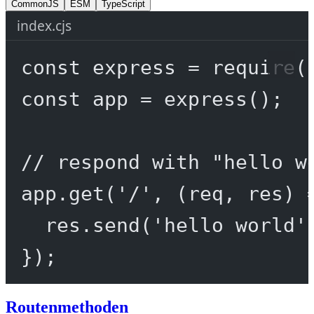
CommonJS
ESM
TypeScript
index.cjs
const
express
=
require
(
const
app
=
express
();
// respond with "hello w
app.
get
(
'/'
, (
req
, 
res
) 
res.
send
(
'hello world'
});
Routenmethoden