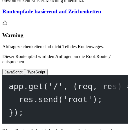
obwohl es kein Muster-Matching unterstützt.
Routenpfade basierend auf Zeichenketten
Warning
Abfragezeichenketten sind nicht Teil des Routenweges.
Dieser Routenpfad wird den Anfragen an die Root-Route
/
entsprechen.
JavaScript
TypeScript
app.
get
(
'/'
, (
req
, 
res
) 
res.
send
(
'root'
);
});