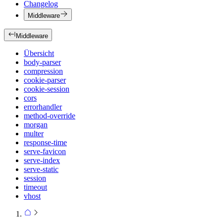
Changelog
Middleware
Middleware
Übersicht
body-parser
compression
cookie-parser
cookie-session
cors
errorhandler
method-override
morgan
multer
response-time
serve-favicon
serve-index
serve-static
session
timeout
vhost