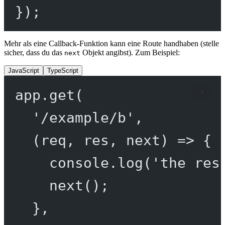
});
Mehr als eine Callback-Funktion kann eine Route handhaben (stelle
sicher, dass du das
Objekt angibst). Zum Beispiel:
next
JavaScript
TypeScript
app.
get
(
'/example/b'
,
(
req
, 
res
, 
next
) 
=>
 {
console.
log
(
'the res
next
();
},