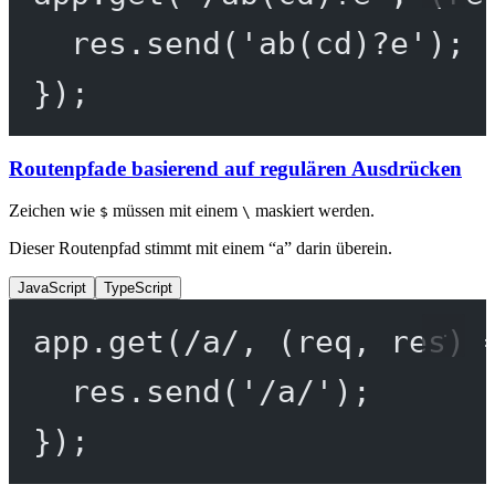
res.
send
(
'ab(cd)?e'
);
});
Routenpfade basierend auf regulären Ausdrücken
Zeichen wie
müssen mit einem
maskiert werden.
$
\
Dieser Routenpfad stimmt mit einem “a” darin überein.
JavaScript
TypeScript
app.
get
(
/
a
/
, (
req
, 
res
) 
res.
send
(
'/a/'
);
});