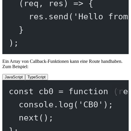
(
req
, 
res
) 
=>
 {
res.
send
(
'Hello from
}
);
Ein Array von Callback-Funktionen kann eine Route handhaben.
Zum Beispiel:
JavaScript
TypeScript
const
cb0
=
function
 (
re
console.
log
(
'CB0'
);
next
();
};