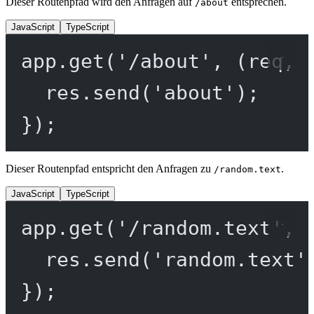
Dieser Routenpfad wird den Anfragen auf
entsprechen.
/about
JavaScript
TypeScript
app.
get
(
'/about'
, (
req
, 
res.
send
(
'about'
);
});
Dieser Routenpfad entspricht den Anfragen zu
.
/random.text
JavaScript
TypeScript
app.
get
(
'/random.text'
, 
res.
send
(
'random.text'
});