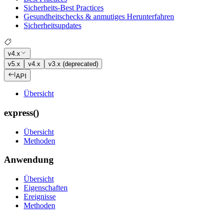
Sicherheits-Best Practices
Gesundheitschecks & anmutiges Herunterfahren
Sicherheitsupdates
v4.x
v5.x
v4.x
v3.x (deprecated)
API
Übersicht
express()
Übersicht
Methoden
Anwendung
Übersicht
Eigenschaften
Ereignisse
Methoden