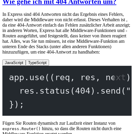
Wie gehe ich mit 404 Antworten um?
In Express sind 404 Antworten nicht das Ergebnis eines Fehlers,
daher wird die Middleware von nicht erfasst. Dieses Verhalten ist ,
da eine 404-Antwort einfach das Fehlen zusätzlicher Arbeit anzeigt;
in anderen Worten, Express hat alle Middleware-Funktionen und -
Routen ausgeführt, und festgestellt, dass keiner von ihnen reagiert
hat. Alles, was Sie tun müssen, ist eine Middleware-Funktion am
unteren Ende des Stacks (unter allen anderen Funktionen)
hinzuzufügen, um eine 404-Antwort zu handhaben:
JavaScript
TypeScript
app.
use
((
req
, 
res
, 
next
)
res.
status
(
404
).
send
(
"
});
Fügen Sie Routen dynamisch zur Laufzeit einer Instanz von
hinzu, so dass die Routen nicht durch eine
express.Router()
Middleware-Funktion ersetzt werden.