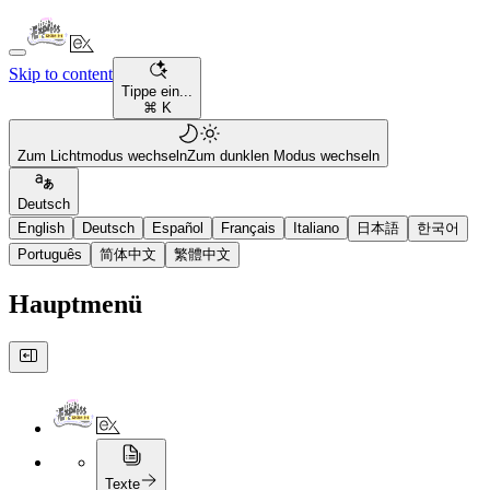
Skip to content
Tippe ein...
⌘ K
Zum Lichtmodus wechseln
Zum dunklen Modus wechseln
Deutsch
English
Deutsch
Español
Français
Italiano
日本語
한국어
Português
简体中文
繁體中文
Hauptmenü
Texte