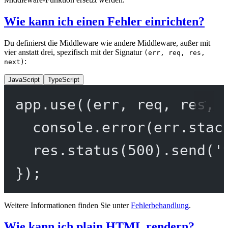
Wie kann ich einen Fehler einrichten?
Du definierst die Middleware wie andere Middleware, außer mit
vier anstatt drei, spezifisch mit der Signatur
(err, req, res,
:
next)
JavaScript
TypeScript
app.
use
((
err
, 
req
, 
res
, 
console.
error
(err.stac
res.
status
(
500
).
send
(
'
});
Weitere Informationen finden Sie unter
Fehlerbehandlung
.
Wie kann ich plain HTML rendern?