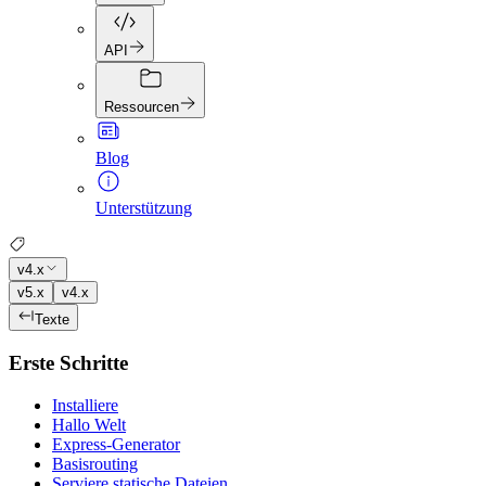
API
Ressourcen
Blog
Unterstützung
v4.x
v5.x
v4.x
Texte
Erste Schritte
Installiere
Hallo Welt
Express-Generator
Basisrouting
Serviere statische Dateien