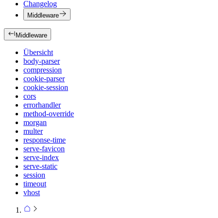
Changelog
Middleware
Middleware
Übersicht
body-parser
compression
cookie-parser
cookie-session
cors
errorhandler
method-override
morgan
multer
response-time
serve-favicon
serve-index
serve-static
session
timeout
vhost