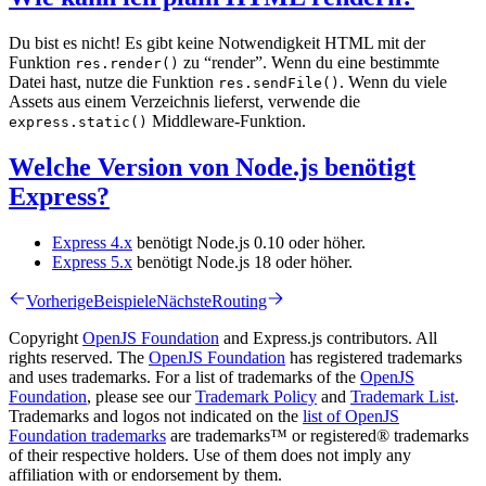
Du bist es nicht! Es gibt keine Notwendigkeit HTML mit der
Funktion
zu “render”. Wenn du eine bestimmte
res.render()
Datei hast, nutze die Funktion
. Wenn du viele
res.sendFile()
Assets aus einem Verzeichnis lieferst, verwende die
Middleware-Funktion.
express.static()
Welche Version von Node.js benötigt
Express?
Express 4.x
benötigt Node.js 0.10 oder höher.
Express 5.x
benötigt Node.js 18 oder höher.
Vorherige
Beispiele
Nächste
Routing
Copyright
OpenJS Foundation
and Express.js contributors. All
rights reserved. The
OpenJS Foundation
has registered trademarks
and uses trademarks. For a list of trademarks of the
OpenJS
Foundation
, please see our
Trademark Policy
and
Trademark List
.
Trademarks and logos not indicated on the
list of OpenJS
Foundation trademarks
are trademarks™ or registered® trademarks
of their respective holders. Use of them does not imply any
affiliation with or endorsement by them.