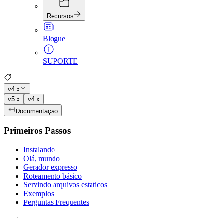
Recursos
Blogue
SUPORTE
v4.x
v5.x
v4.x
Documentação
Primeiros Passos
Instalando
Olá, mundo
Gerador expresso
Roteamento básico
Servindo arquivos estáticos
Exemplos
Perguntas Frequentes