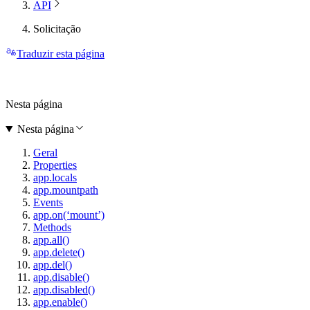
API
Solicitação
Traduzir esta página
Nesta página
Nesta página
Geral
Properties
app.locals
app.mountpath
Events
app.on(‘mount’)
Methods
app.all()
app.delete()
app.del()
app.disable()
app.disabled()
app.enable()