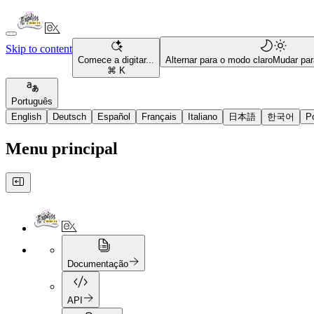
Skip to content
Comece a digitar...
Alternar para o modo claro
Mudar par
⌘ K
Português
English
Deutsch
Español
Français
Italiano
日本語
한국어
P
Menu principal
Documentação
API