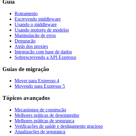
Guia
Roteamento
Escrevendo middleware
Usando o middleware
Usando motores de modelos
Manipulação de erros
Depuração
Atrás dos proxies
Integração com base de dados
Sobrescrevendo a API Expresso
Guias de migração
Mover para Expresso 4
Movendo para Expresso 5
Tópicos avançados
Mecanismos de construção
Melhores práticas de desempenho
Melhores práticas de segurança
Verificações de saúde e desligamento gracioso
Atualizações de segurança