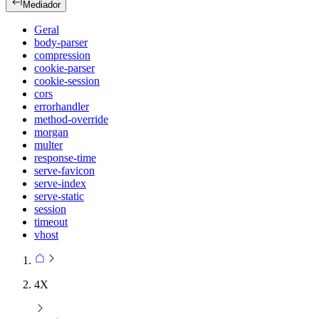
Mediador
Geral
body-parser
compression
cookie-parser
cookie-session
cors
errorhandler
method-override
morgan
multer
response-time
serve-favicon
serve-index
serve-static
session
timeout
vhost
4X