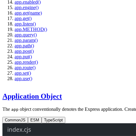
app.enabled()
app.engine()
app.get(name)
app.get()
app.listen()
app.METHOD()
app.query()
app.param()
app.path()
app.post()
app.put()
app.render()
app.route()
app.set()
app.use()
Application Object
The
object conventionally denotes the Express application. Create 
app
CommonJS
ESM
TypeScript
index.cjs