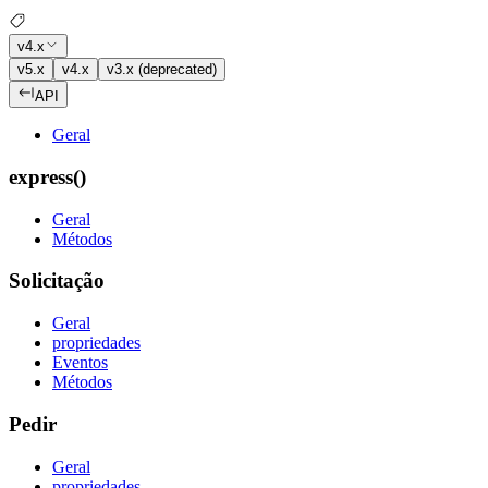
v4.x
v5.x
v4.x
v3.x (deprecated)
API
Geral
express()
Geral
Métodos
Solicitação
Geral
propriedades
Eventos
Métodos
Pedir
Geral
propriedades