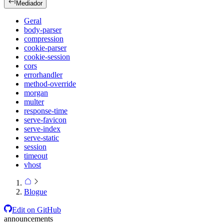
Mediador
Geral
body-parser
compression
cookie-parser
cookie-session
cors
errorhandler
method-override
morgan
multer
response-time
serve-favicon
serve-index
serve-static
session
timeout
vhost
Blogue
Edit on GitHub
announcements