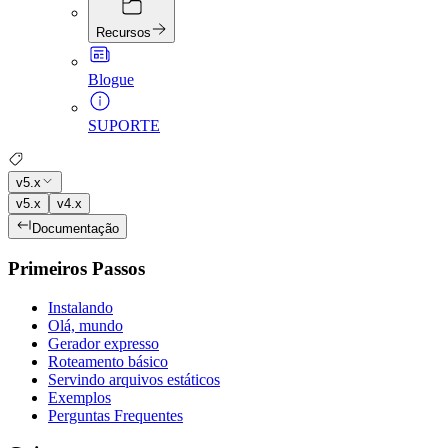
Recursos
Blogue
SUPORTE
v5.x
v5.x
v4.x
Documentação
Primeiros Passos
Instalando
Olá, mundo
Gerador expresso
Roteamento básico
Servindo arquivos estáticos
Exemplos
Perguntas Frequentes