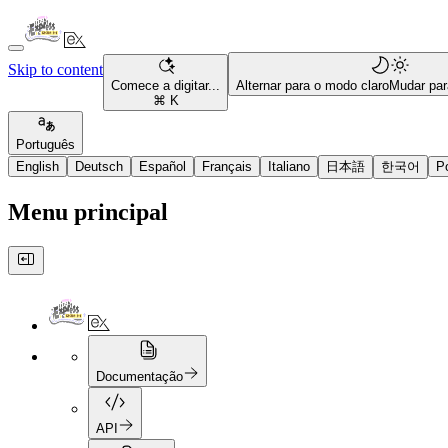
Skip to content
Comece a digitar...
Alternar para o modo claro
Mudar par
⌘ K
Português
English
Deutsch
Español
Français
Italiano
日本語
한국어
P
Menu principal
Documentação
API