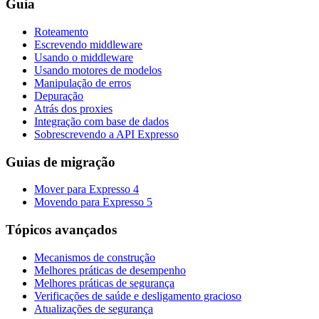
Guia
Roteamento
Escrevendo middleware
Usando o middleware
Usando motores de modelos
Manipulação de erros
Depuração
Atrás dos proxies
Integração com base de dados
Sobrescrevendo a API Expresso
Guias de migração
Mover para Expresso 4
Movendo para Expresso 5
Tópicos avançados
Mecanismos de construção
Melhores práticas de desempenho
Melhores práticas de segurança
Verificações de saúde e desligamento gracioso
Atualizações de segurança