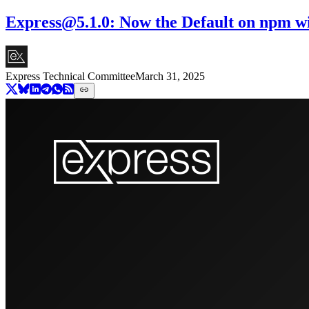
Express@5.1.0
: Now the Default on npm w
Express Technical Committee
March 31, 2025