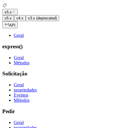
v5.x
v5.x
v4.x
v3.x (deprecated)
API
Geral
express()
Geral
Métodos
Solicitação
Geral
propriedades
Eventos
Métodos
Pedir
Geral
propriedades